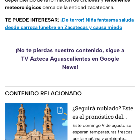
meteorológicos
cerca de la entidad zacatecana.
TE PUEDE INTERESAR:
¡De terror! Niña fantasma saluda
desde carroza fúnebre en Zacatecas y causa miedo
¡No te pierdas nuestro contenido, sigue a
TV Azteca Aguascalientes en Google
News!
CONTENIDO RELACIONADO
¿Seguirá nublado? Este
es el pronóstico del
clima en
Este domingo 9 de agosto se
esperan temperaturas frescas
Aguascalientes HOY
por la mañana y ambiente