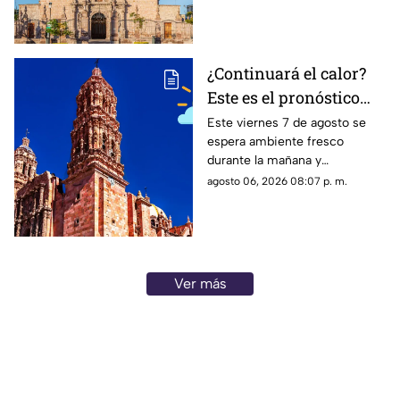
el clima en Aguascalientes
mantiene pronóstico de lluvias
¿Continuará el calor?
Este es el pronóstico
del clima en Zacatecas
Este viernes 7 de agosto se
espera ambiente fresco
HOY viernes 7 de
durante la mañana y
agosto
temperaturas cálidas por la
agosto 06, 2026 08:07 p. m.
tarde; el clima en Zacatecas
hoy no prevé lluvias en la
capital
Ver más