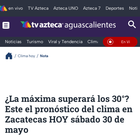
en vivo
TV Azteca
Azteca UNO
Azteca 7
Deportes
Notic
Noticias
Turismo
Viral y Tendencia
Clima
Deportes
Espec
En Vivo
Clima hoy
Nota
¿La máxima superará los 30°?
Este el pronóstico del clima en
Zacatecas HOY sábado 30 de
mayo