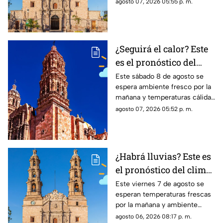
cálido por la tarde; el clima en
agosto 07, 2026 05:55 p. m.
Aguascalientes mantiene
probabilidad de lluvias
¿Seguirá el calor? Este
es el pronóstico del
clima en Zacatecas
Este sábado 8 de agosto se
espera ambiente fresco por la
HOY sábado 8 de agosto
mañana y temperaturas cálidas
por la tarde; el clima en
agosto 07, 2026 05:52 p. m.
Zacatecas hoy no prevé lluvias
en la capital
¿Habrá lluvias? Este es
el pronóstico del clima
en Aguascalientes HOY
Este viernes 7 de agosto se
esperan temperaturas frescas
viernes 7 de agosto
por la mañana y ambiente
templado a cálido por la tarde;
agosto 06, 2026 08:17 p. m.