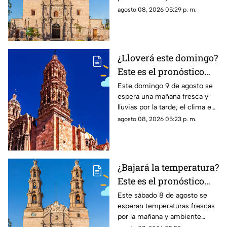
domingo 9 de agosto
cálido por la tarde; el clima en
agosto 08, 2026 05:29 p. m.
Aguascalientes mantiene baja
probabilidad de lluvia
¿Lloverá este domingo?
Este es el pronóstico
del clima en Zacatecas
Este domingo 9 de agosto se
espera una mañana fresca y
HOY domingo 9 de
lluvias por la tarde; el clima en
agosto
Zacatecas hoy tendrá hasta 25
agosto 08, 2026 05:23 p. m.
grados en la capital
¿Bajará la temperatura?
Este es el pronóstico
del clima en
Este sábado 8 de agosto se
esperan temperaturas frescas
Aguascalientes HOY
por la mañana y ambiente
sábado 8 de agosto