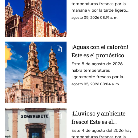
temperaturas frescas por la
HOY miércoles 5 de
mañana y por la tarde ligero
agosto
calor; el clima de hoy en
agosto 05, 2026 08:19 a. m.
Zacatecas NO tiene pronóstico
de lluvias
¡Aguas con el calorón!
Este es el pronóstico
del clima en
Este 5 de agosto de 2026
habrá temperaturas
Aguascalientes hoy 4
ligeramente frescas por la
de agosto
mañana y calor en el día; el
agosto 05, 2026 08:04 a. m.
clima de hoy en
Aguascalientes NO tiene
pronóstico de lluvia
¡Lluvioso y ambiente
fresco! Este es el
pronóstico del clima en
Este 4 de agosto del 2026 hay
temperaturas frescas por la