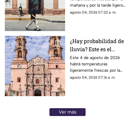
Zacatecas HOY martes
mañana y por la tarde ligero
4 de agosto
calor; el clima de hoy en
agosto 04, 2026 07:22 a. m.
Zacatecas SÍ tiene pronóstico
de lluvias
¿Hay probabilidad de
lluvia? Este es el
pronóstico del clima en
Este 4 de agosto de 2026
habrá temperaturas
Aguascalientes hoy 4
ligeramente frescas por la
de agosto
mañana y calor en el día; el
agosto 04, 2026 07:16 a. m.
clima de hoy en
Aguascalientes SÍ tiene
pronóstico de lluvia
Ver más