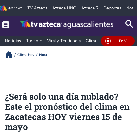
en vivo
TV Azteca
Azteca UNO
Azteca 7
Deportes
Notic
Noticias
Turismo
Viral y Tendencia
Clima
Deportes
Espec
En Vivo
Clima hoy
Nota
¿Será solo una día nublado?
Este el pronóstico del clima en
Zacatecas HOY viernes 15 de
mayo