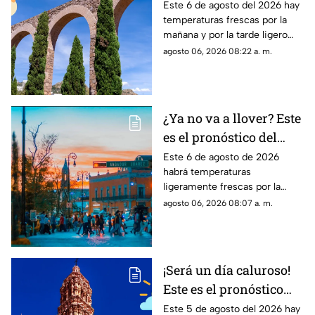
pronóstico del clima en
Este 6 de agosto del 2026 hay
temperaturas frescas por la
Zacatecas HOY jueves 6
mañana y por la tarde ligero
de agosto
calor; el clima de hoy en
agosto 06, 2026 08:22 a. m.
Zacatecas NO tiene pronóstico
de lluvias
¿Ya no va a llover? Este
es el pronóstico del
clima en
Este 6 de agosto de 2026
habrá temperaturas
Aguascalientes hoy 6
ligeramente frescas por la
de agosto
mañana y calor en el día; el
agosto 06, 2026 08:07 a. m.
clima de hoy en
Aguascalientes SÍ tiene
pronóstico de lluvia
¡Será un día caluroso!
Este es el pronóstico
del clima en Zacatecas
Este 5 de agosto del 2026 hay