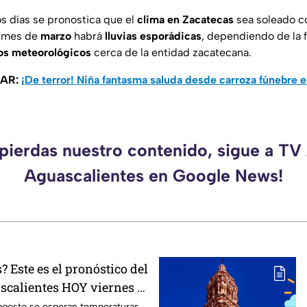
s días se pronostica que el
clima en Zacatecas
sea soleado co
l mes de
marzo
habrá
lluvias
esporádicas
, dependiendo de la 
os
meteorológicos
cerca de la entidad zacatecana.
SAR:
¡De terror! Niña fantasma saluda desde carroza fúnebre 
 pierdas nuestro contenido, sigue a TV
Aguascalientes en Google News!
? Este es el pronóstico del
scalientes HOY viernes 7
 agosto se esperan temperaturas