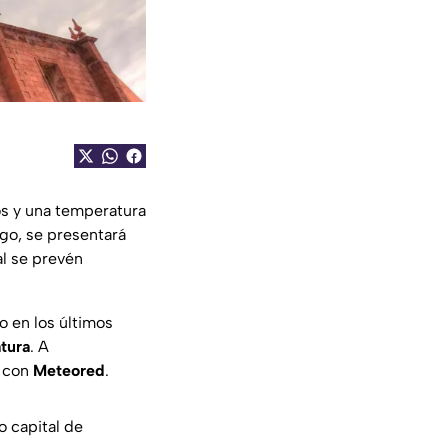
os y una temperatura
go, se presentará
al se prevén
 en los últimos
tura
. A
o con
Meteored
.
o capital de