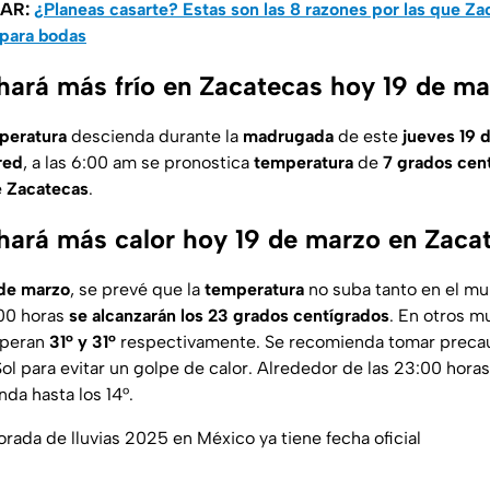
SAR:
¿Planeas casarte? Estas son las 8 razones por las que Z
 para bodas
hará más frío en Zacatecas hoy 19 de m
peratura
descienda durante la
madrugada
de este
jueves 19 
red
, a las 6:00 am se pronostica
temperatura
de
7 grados cen
e
Zacatecas
.
hará más calor hoy 19 de marzo en Zaca
 de marzo
, se prevé que la
temperatura
no suba tanto en el mun
:00 horas
se alcanzarán los 23 grados centígrados
. En otros m
speran
31° y
31°
respectivamente. Se recomienda tomar precau
ol para evitar un golpe de calor. Alrededor de las 23:00 horas
da hasta los 14°.
rada de lluvias 2025 en México ya tiene fecha oficial