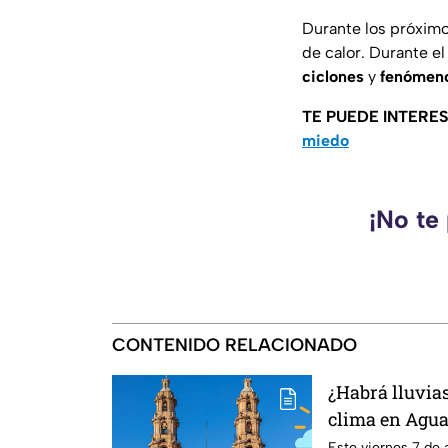
Durante los próximo
de calor. Durante e
ciclones
y
fenómen
TE PUEDE INTERE
miedo
¡No te
CONTENIDO RELACIONADO
¿Habrá lluvias
clima en Agua
de agosto
Este viernes 7 de