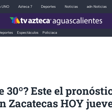
a UNO
Azteca 7
Deportes
Noticias
adn Noticias
eportes
Espectáculos
Policiaca
 30º? Este el pronóstic
n Zacatecas HOY jueve