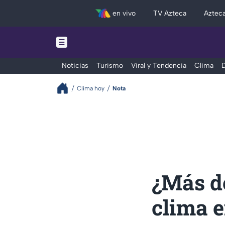
en vivo
TV Azteca
Aztec
Noticias
Turismo
Viral y Tendencia
Clima
D
Clima hoy
Nota
¿Más de
clima e