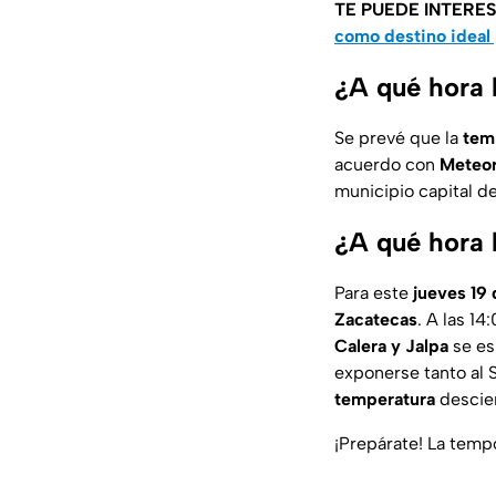
TE PUEDE INTERE
como destino ideal
¿A qué hora 
Se prevé que la
tem
acuerdo con
Meteo
municipio capital d
¿A qué hora 
Para este
jueves 19
Zacatecas
. A las 14
Calera y Jalpa
se e
exponerse tanto al S
temperatura
descien
¡Prepárate! La tempo