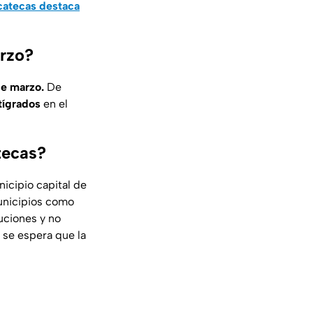
acatecas destaca
arzo?
de marzo.
De
tígrados
en el
tecas?
icipio capital de
unicipios como
ciones y no
 se espera que la