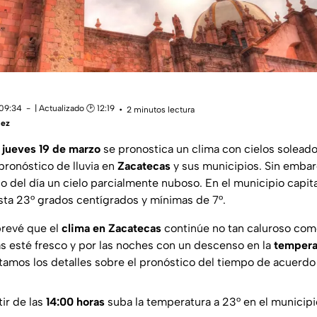
 09:34
| Actualizado 🕑 12:19
2 minutos lectura
uez
 jueves 19 de marzo
se pronostica un clima con cielos solead
pronóstico de lluvia en
Zacatecas
y sus municipios. Sin embar
o del día un cielo parcialmente nuboso. En el municipio capit
ta 23° grados centígrados y mínimas de 7°.
prevé que el
clima en Zacatecas
continúe no tan caluroso como
as esté fresco y por las noches con un descenso en la
tempera
tamos los detalles sobre el pronóstico del tiempo de acuerd
ir de las
14:00 horas
suba la temperatura a 23° en el municipi