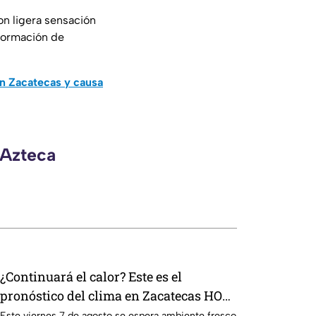
n ligera sensación
formación de
en Zacatecas y causa
 Azteca
¿Continuará el calor? Este es el
pronóstico del clima en Zacatecas HOY
viernes 7 de agosto
Este viernes 7 de agosto se espera ambiente fresco