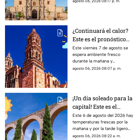
templado a cálido por la tarde;
agosto 06, 2026 08:17 p. m.
el clima en Aguascalientes
mantiene pronóstico de lluvias
¿Continuará el calor?
Este es el pronóstico
del clima en Zacatecas
Este viernes 7 de agosto se
espera ambiente fresco
HOY viernes 7 de
durante la mañana y
agosto
temperaturas cálidas por la
agosto 06, 2026 08:07 p. m.
tarde; el clima en Zacatecas
hoy no prevé lluvias en la
capital
¡Un día soleado para la
capital! Este es el
pronóstico del clima en
Este 6 de agosto del 2026 hay
temperaturas frescas por la
Zacatecas HOY jueves 6
mañana y por la tarde ligero
de agosto
calor; el clima de hoy en
agosto 06, 2026 08:22 a. m.