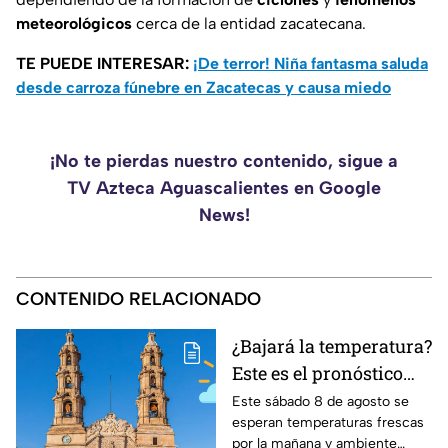
meteorológicos
cerca de la entidad zacatecana.
TE PUEDE INTERESAR:
¡De terror! Niña fantasma saluda
desde carroza fúnebre en Zacatecas y causa miedo
¡No te pierdas nuestro contenido, sigue a
TV Azteca Aguascalientes en Google
News!
CONTENIDO RELACIONADO
¿Bajará la temperatura?
Este es el pronóstico
del clima en
Este sábado 8 de agosto se
esperan temperaturas frescas
Aguascalientes HOY
por la mañana y ambiente