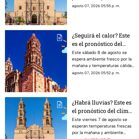
sábado 8 de agosto
cálido por la tarde; el clima en
agosto 07, 2026 05:55 p. m.
Aguascalientes mantiene
probabilidad de lluvias
¿Seguirá el calor? Este
es el pronóstico del
clima en Zacatecas
Este sábado 8 de agosto se
espera ambiente fresco por la
HOY sábado 8 de agosto
mañana y temperaturas cálidas
por la tarde; el clima en
agosto 07, 2026 05:52 p. m.
Zacatecas hoy no prevé lluvias
en la capital
¿Habrá lluvias? Este es
el pronóstico del clima
en Aguascalientes HOY
Este viernes 7 de agosto se
esperan temperaturas frescas
viernes 7 de agosto
por la mañana y ambiente