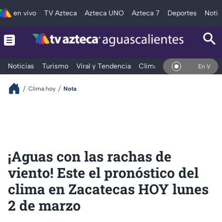
en vivo
TV Azteca
Azteca UNO
Azteca 7
Deportes
Notic
Noticias
Turismo
Viral y Tendencia
Clima
Deportes
Espec
En Vivo
Clima hoy
Nota
¡Aguas con las rachas de
viento! Este el pronóstico del
clima en Zacatecas HOY lunes
2 de marzo