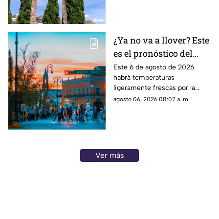
Zacatecas NO tiene pronóstico
de lluvias
¿Ya no va a llover? Este
es el pronóstico del
clima en
Este 6 de agosto de 2026
habrá temperaturas
Aguascalientes hoy 6
ligeramente frescas por la
de agosto
mañana y calor en el día; el
agosto 06, 2026 08:07 a. m.
clima de hoy en
Aguascalientes SÍ tiene
pronóstico de lluvia
Ver más