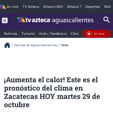
en vivo
TV Azteca
Azteca UNO
Azteca 7
Deportes
Notic
Noticias
Turismo
Viral y Tendencia
Clima
Deportes
Espec
En Vivo
Noticias de Aguascalientes hoy
Nota
¡Aumenta el calor! Este es el
pronóstico del clima en
Zacatecas HOY martes 29 de
octubre