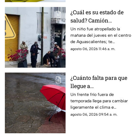
¿Cuál es su estado de
salud? Camión
atropella a niño de 11
Un niño fue atropellado la
mañana del jueves en el centro
años en Aguascalientes
de Aguascalientes; te
hoy 6 de agosto
contamos lo que se sabe del
agosto 06, 2026 11:46 a. m.
accidente hoy
¿Cuánto falta para que
llegue a
Aguascalientes? Frente
Un frente frío fuera de
temporada llega para cambiar
frío fuera de temporada
ligeramente el clima e
afectará en agosto 2026
incrementar las lluvias en
agosto 06, 2026 09:54 a. m.
Aguascalientes; te contamos
los detalles del pronóstico