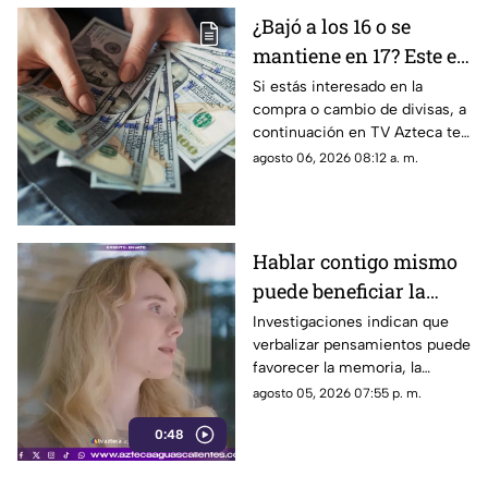
¿Bajó a los 16 o se
mantiene en 17? Este es
el precio del dólar en
Si estás interesado en la
compra o cambio de divisas, a
Aguascalientes hoy 6
continuación en TV Azteca te
de agosto de 2026
informamos cuál es el precio
agosto 06, 2026 08:12 a. m.
del dólar en Aguascalientes
hoy 6 de agosto
Hablar contigo mismo
puede beneficiar la
concentración y la
Investigaciones indican que
verbalizar pensamientos puede
memoria
favorecer la memoria, la
planificación y el manejo de
agosto 05, 2026 07:55 p. m.
situaciones estresantes
0:48