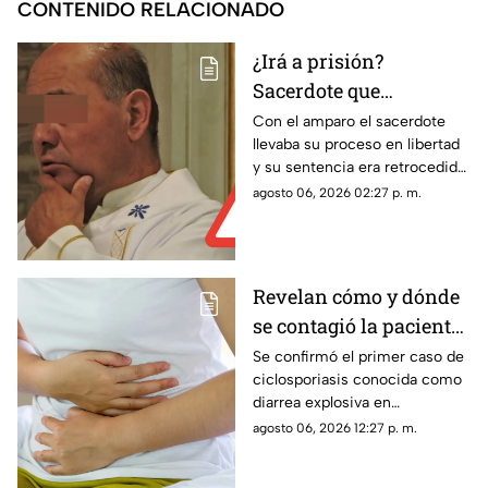
CONTENIDO RELACIONADO
¿Irá a prisión?
Sacerdote que
presuntamente abuso
Con el amparo el sacerdote
llevaba su proceso en libertad
de dos monaguillos en
y su sentencia era retrocedida;
Aguascalientes perdió
ahora el proceso legal
agosto 06, 2026 02:27 p. m.
Juicio de Amparo
continuará con posibles
cambios en las condiciones
penales
Revelan cómo y dónde
se contagió la paciente
de diarrea explosiva en
Se confirmó el primer caso de
ciclosporiasis conocida como
Aguascalientes
diarrea explosiva en
Aguascalientes; te contamos
agosto 06, 2026 12:27 p. m.
los detalles sobre cómo se
contagió