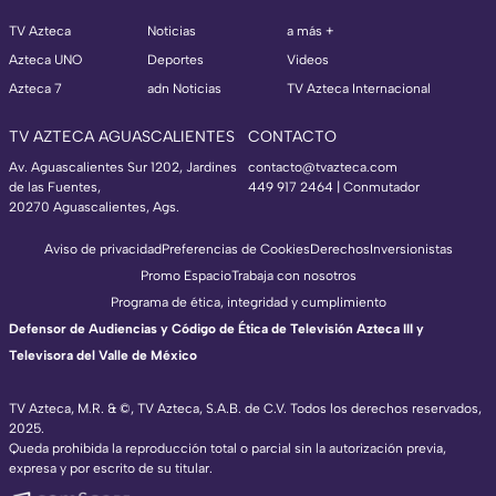
TV Azteca
Noticias
a más +
Azteca UNO
Deportes
Videos
Azteca 7
adn Noticias
TV Azteca Internacional
TV AZTECA AGUASCALIENTES
CONTACTO
Av. Aguascalientes Sur 1202, Jardines
contacto@tvazteca.com
de las Fuentes,
449 917 2464 | Conmutador
20270 Aguascalientes, Ags.
Aviso de privacidad
Preferencias de Cookies
Derechos
Inversionistas
Promo Espacio
Trabaja con nosotros
Programa de ética, integridad y cumplimiento
Defensor de Audiencias y Código de Ética de Televisión Azteca III y
Televisora del Valle de México
TV Azteca, M.R. & ©, TV Azteca, S.A.B. de C.V. Todos los derechos reservados,
2025.
Queda prohibida la reproducción total o parcial sin la autorización previa,
expresa y por escrito de su titular.