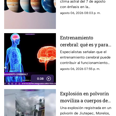
clima astral del 7 de agosto
y favorece la
con énfasis en la
comunicación
comunicación, las ideas y los
agosto 06, 2026 08:03 p. m.
cambios. Conoce los tránsitos
y tu horóscopo
Entrenamiento
cerebral: qué es y para
qué sirve
Especialistas señalan que el
entrenamiento cerebral puede
contribuir al funcionamiento
cognitivo cuando se combina
agosto 06, 2026 07:55 p. m.
con hábitos saludables
0:38
Explosión en polvorín
moviliza a cuerpos de
emergencia
Una explosión registrada en un
polvorín de Jiutepec, Morelos,