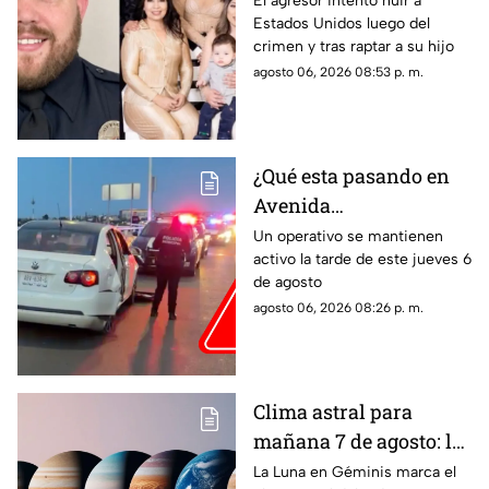
El agresor intentó huir a
Estados Unidos luego del
la familia de su
crimen y tras raptar a su hijo
expareja mexicana
agosto 06, 2026 08:53 p. m.
luego de que le
prohibieran acercarse
a su hijo por violencia
familiar
¿Qué esta pasando en
Avenida
Aguascalientes?
Un operativo se mantienen
activo la tarde de este jueves 6
Reportan persecución y
de agosto
accidente vehicular
agosto 06, 2026 08:26 p. m.
Clima astral para
mañana 7 de agosto: la
Luna cambia a Géminis
La Luna en Géminis marca el