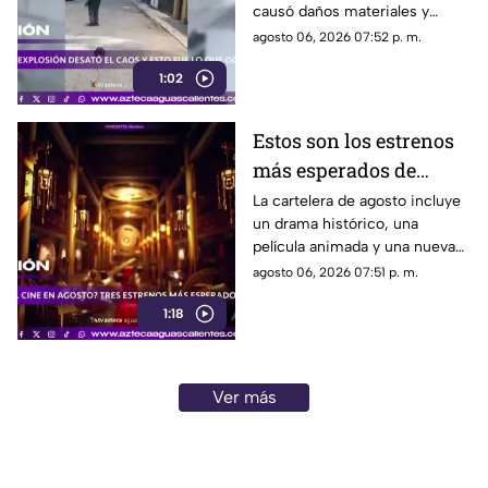
causó daños materiales y
generó un operativo de
agosto 06, 2026 07:52 p. m.
atención por parte de
1:02
autoridades
Estos son los estrenos
más esperados de
agosto
La cartelera de agosto incluye
un drama histórico, una
película animada y una nueva
entrega de terror para distintos
agosto 06, 2026 07:51 p. m.
públicos.
1:18
Ver más