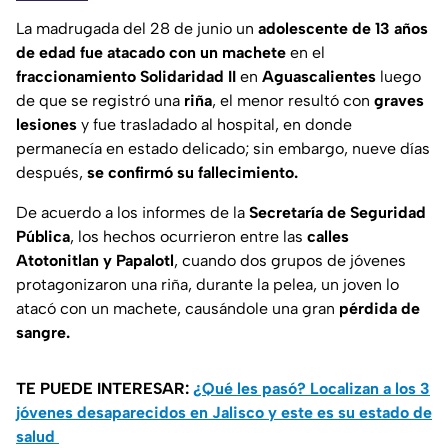
La madrugada del 28 de junio un
adolescente de 13 años
de edad fue atacado con un machete
en el
fraccionamiento Solidaridad II
en
Aguascalientes
luego
de que se registró una
riña
, el menor resultó con
graves
lesiones
y fue trasladado al hospital, en donde
permanecía en estado delicado; sin embargo, nueve días
después,
se confirmó su fallecimiento.
De acuerdo a los informes de la
Secretaría de Seguridad
Pública
, los hechos ocurrieron entre las
calles
Atotonitlan y Papalotl
, cuando dos grupos de jóvenes
protagonizaron una riña, durante la pelea, un joven lo
atacó con un machete, causándole una gran
pérdida de
sangre.
TE PUEDE INTERESAR:
¿Qué les pasó? Localizan a los 3
jóvenes desaparecidos en Jalisco y este es su estado de
salud