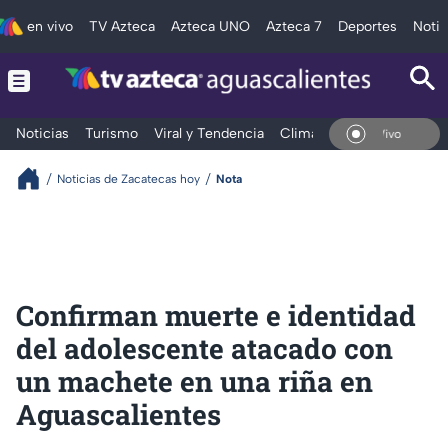
en vivo
TV Azteca
Azteca UNO
Azteca 7
Deportes
Notic
Noticias
Turismo
Viral y Tendencia
Clima
Deportes
Espec
En Vivo
Noticias de Zacatecas hoy
Nota
Confirman muerte e identidad
del adolescente atacado con
un machete en una riña en
Aguascalientes