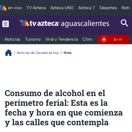
en vivo
TV Azteca
Azteca UNO
Azteca 7
Deportes
Notic
Noticias
Turismo
Viral y Tendencia
Clima
Deportes
Espec
En Vivo
Noticias de Zacatecas hoy
Nota
Consumo de alcohol en el
perímetro ferial: Esta es la
fecha y hora en que comienza
y las calles que contempla