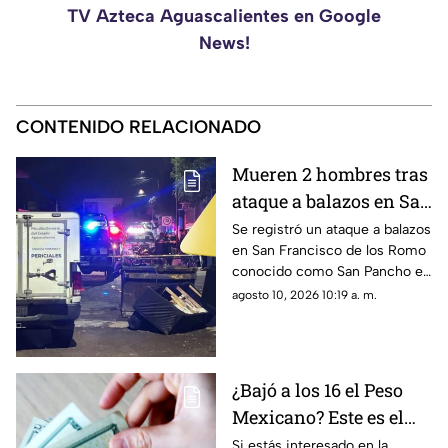
TV Azteca Aguascalientes en Google
News!
CONTENIDO RELACIONADO
Mueren 2 hombres tras
ataque a balazos en San
Pancho hoy lunes 10 de
Se registró un ataque a balazos
en San Francisco de los Romo
agosto; ¿cómo ocurrió?
conocido como San Pancho en
Aguascalientes que dejó dos
agosto 10, 2026 10:19 a. m.
muertos y dos heridos
¿Bajó a los 16 el Peso
Mexicano? Este es el
precio del dólar en
Si estás interesado en la