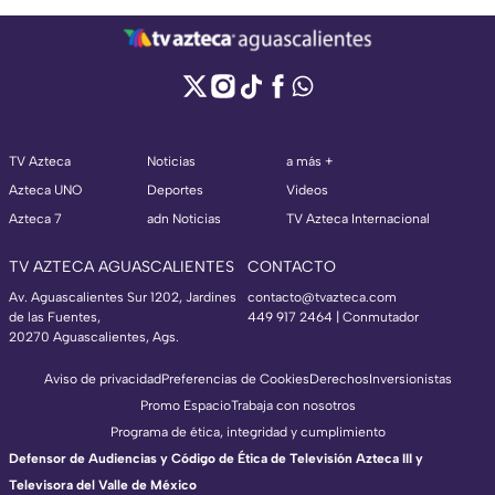
TV Azteca
Noticias
a más +
Azteca UNO
Deportes
Videos
Azteca 7
adn Noticias
TV Azteca Internacional
TV AZTECA AGUASCALIENTES
CONTACTO
Av. Aguascalientes Sur 1202, Jardines
contacto@tvazteca.com
de las Fuentes,
449 917 2464 | Conmutador
20270 Aguascalientes, Ags.
Aviso de privacidad
Preferencias de Cookies
Derechos
Inversionistas
Promo Espacio
Trabaja con nosotros
Programa de ética, integridad y cumplimiento
Defensor de Audiencias y Código de Ética de Televisión Azteca III y
Televisora del Valle de México