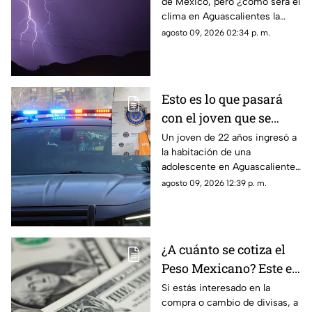
de México, pero ¿cómo será el
agosto en
clima en Aguascalientes la
Aguascalientes
semana del 10 al 15 de agosto?
agosto 09, 2026 02:34 p. m.
Te contamos los detalles
Esto es lo que pasará
con el joven que se
metió a la habitación
Un joven de 22 años ingresó a
la habitación de una
de una adolescente
adolescente en Aguascalientes
para tocarla en
para realizarle tocamientos; te
agosto 09, 2026 12:39 p. m.
Aguascalientes
contamos lo que se sabe de su
detención
¿A cuánto se cotiza el
Peso Mexicano? Este es
el precio del dólar en
Si estás interesado en la
compra o cambio de divisas, a
Aguascalientes hoy 9