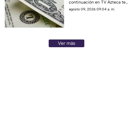
continuación en TV Azteca te
de agosto de 2026
informamos cuál es el precio
agosto 09, 2026 09:04 a. m.
del dólar en Aguascalientes
hoy 9 de agosto
Ver más