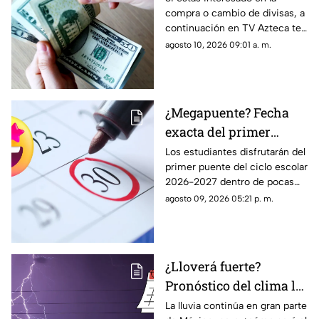
compra o cambio de divisas, a
Aguascalientes hoy 10
continuación en TV Azteca te
de agosto de 2026
informamos cuál es el precio
agosto 10, 2026 09:01 a. m.
del dólar en Aguascalientes
hoy 10 de agosto
¿Megapuente? Fecha
exacta del primer
puente del ciclo escolar
Los estudiantes disfrutarán del
primer puente del ciclo escolar
2026-2027 en
2026-2027 dentro de pocas
Aguascalientes
semanas; te contamos la fecha
agosto 09, 2026 05:21 p. m.
oficial en el calendario SEP
¿Lloverá fuerte?
Pronóstico del clima la
semana del 10 al 15 de
La lluvia continúa en gran parte