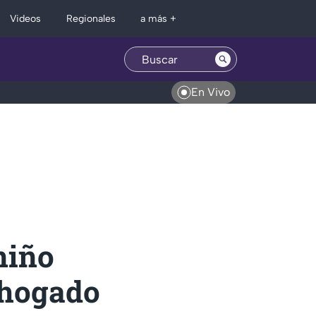
Regionales
Videos
a más +
En Vivo
 niño
ahogado