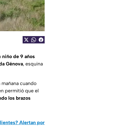
n
niño de 9 años
da Génova
, esquina
la mañana cuando
en permitió que el
ndo los brazos
lientes? Alertan por