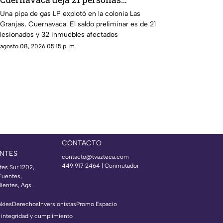
lesionadas
Una pipa de gas LP explotó en la colonia Las
Granjas, Cuernavaca. El saldo preliminar es de 21
lesionados y 32 inmuebles afectados
agosto 08, 2026 05:15 p. m.
CONTACTO
NTES
contacto@tvazteca.com
449 917 2464 | Conmutador
tes Sur 1202,
Fuentes,
ientes, Ags.
okies
Derechos
Inversionistas
Promo Espacio
 integridad y cumplimiento