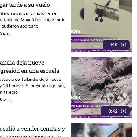
gar tarde a su vuelo
ntaron alcanzar un avión en el
étievo de Moscú tras llegar tarde
o pudieron abordarlo
3 p. m.
1:18
landia deja nueve
agresión en una escuela
scuela de Tailandia dejó nueve
 23 heridas. El presunto agresor,
n falleció
0 p. m.
0:42
salió a vender cemitas y
al regresar a casa; así fue