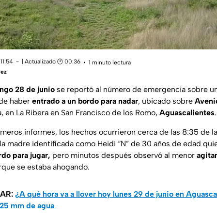
11:54
| Actualizado 🕑 00:36
1 minuto lectura
uez
ngo 28 de junio
se reportó al número de emergencia sobre u
 de haber
entrado a un bordo para nadar
, ubicado sobre
Aveni
la, en La Ribera en San Francisco de los Romo,
Aguascalientes
.
imeros informes, los hechos ocurrieron cerca de las 8:35 de 
 la madre identificada como Heidi “N” de 30 años de edad qui
rdo para jugar,
pero minutos después observó al menor
agita
rque se estaba ahogando.
SAR:
¿A qué hora va a llover hoy lunes 29 de junio en Aguasca
 25 mm de agua