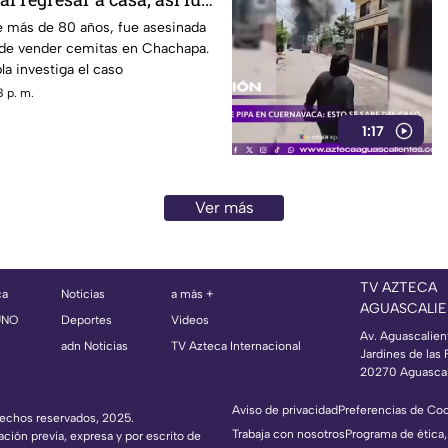
VIDEO)
 más de 80 años, fue asesinada
de vender cemitas en Chachapa.
la investiga el caso
 p. m.
1:17
Ver más
TV AZTECA
ca
Noticias
a más +
AGUASCALIE
UNO
Deportes
Videos
Av. Aguascalien
adn Noticias
TV Azteca Internacional
Jardines de las 
20270 Aguascal
Aviso de privacidad
Preferencias de Co
erechos reservados, 2025.
Trabaja con nosotros
Programa de ética,
ación previa, expresa y por escrito de