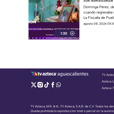
la agresión (
Dominga Pérez, de
cuando regresaba 
La Fiscalía de Pueb
agosto 08, 2026 05:18
1:30
TV Azte
Azteca 
Azteca 7
TV Azteca, M.R. & ©, TV Azteca, S.A.B. de C.V. Todos los d
Queda prohibida la reproducción total o parcial sin la autoriz