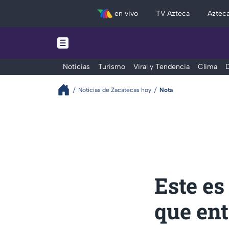
en vivo
TV Azteca
Aztec
Noticias
Turismo
Viral y Tendencia
Clima
D
Noticias de Zacatecas hoy
Nota
Este es
que en