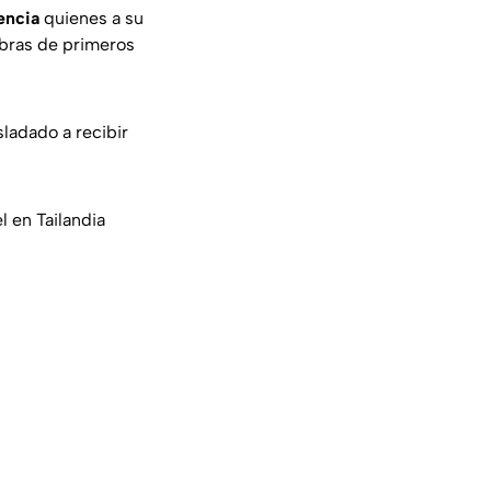
encia
quienes a su
obras de primeros
sladado a recibir
l en Tailandia