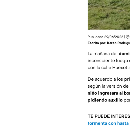
Publicado 29/06/2026 | 🕑 
Escrito por:
Karen Rodríg
La mañana del
domi
inconsciente luego
con la calle Huexot
De acuerdo a los pr
según la versión de
niño ingresara al bo
pidiendo auxilio
po
TE PUEDE INTERE
tormenta con hasta