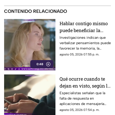
CONTENIDO RELACIONADO
Hablar contigo mismo
puede beneficiar la
concentración y la
Investigaciones indican que
verbalizar pensamientos puede
memoria
favorecer la memoria, la
planificación y el manejo de
agosto 05, 2026 07:55 p. m.
situaciones estresantes
0:48
Qué ocurre cuando te
dejan en visto, según la
psicología
Especialistas señalan que la
falta de respuesta en
aplicaciones de mensajería
puede tener efectos
agosto 05, 2026 07:54 p. m.
emocionales y psicológicos