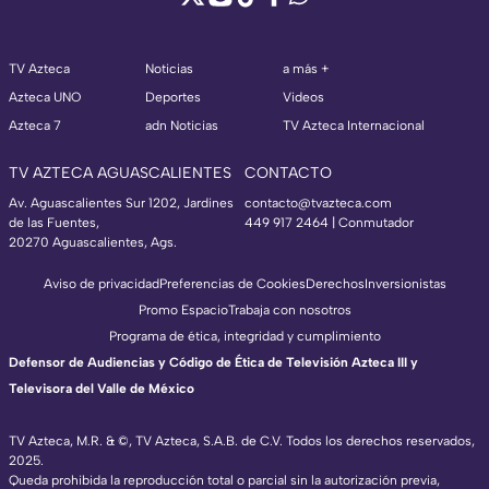
TV Azteca
Noticias
a más +
Azteca UNO
Deportes
Videos
Azteca 7
adn Noticias
TV Azteca Internacional
TV AZTECA AGUASCALIENTES
CONTACTO
Av. Aguascalientes Sur 1202, Jardines
contacto@tvazteca.com
de las Fuentes,
449 917 2464 | Conmutador
20270 Aguascalientes, Ags.
Aviso de privacidad
Preferencias de Cookies
Derechos
Inversionistas
Promo Espacio
Trabaja con nosotros
Programa de ética, integridad y cumplimiento
Defensor de Audiencias y Código de Ética de Televisión Azteca III y
Televisora del Valle de México
TV Azteca, M.R. & ©, TV Azteca, S.A.B. de C.V. Todos los derechos reservados,
2025.
Queda prohibida la reproducción total o parcial sin la autorización previa,