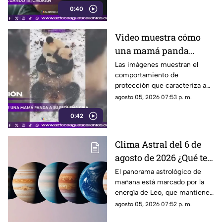
0:40
Video muestra cómo
una mamá panda
protege a su cría
Las imágenes muestran el
comportamiento de
protección que caracteriza a
las pandas gigantes durante los
agosto 05, 2026 07:53 p. m.
primeros meses de vida de
0:42
sus crías
Clima Astral del 6 de
agosto de 2026 ¿Qué te
depara la energía del
El panorama astrológico de
mañana está marcado por la
día?
energía de Leo, que mantiene
el enfoque en la creatividad, la
agosto 05, 2026 07:52 p. m.
identidad y la expresión