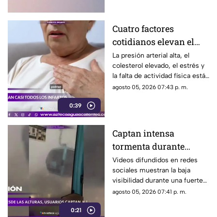
personal
Cuatro factores
cotidianos elevan el
riesgo de infarto
La presión arterial alta, el
colesterol elevado, el estrés y
la falta de actividad física están
entre los principales factores
agosto 05, 2026 07:43 p. m.
asociados al infarto
0:39
Captan intensa
tormenta durante
recorrido del Cablebús
Videos difundidos en redes
sociales muestran la baja
en CDMX
visibilidad durante una fuerte
lluvia registrada en la Ciudad
agosto 05, 2026 07:41 p. m.
de México
0:21