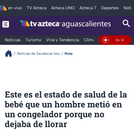
en vivo
TV Azteca
Azteca UNO
Azteca 7
Deportes
Notic
Noticias
Turismo
Viral y Tendencia
Clima
Deportes
Espec
En Vivo
Noticias de Zacatecas hoy
Nota
Este es el estado de salud de la
bebé que un hombre metió en
un congelador porque no
dejaba de llorar