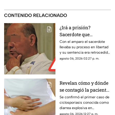
CONTENIDO RELACIONADO
¿Irá a prisión?
Sacerdote que
presuntamente abuso
Con el amparo el sacerdote
llevaba su proceso en libertad
de dos monaguillos en
y su sentencia era retrocedida;
Aguascalientes perdió
ahora el proceso legal
agosto 06, 2026 02:27 p. m.
Juicio de Amparo
continuará con posibles
cambios en las condiciones
penales
Revelan cómo y dónde
se contagió la paciente
de diarrea explosiva en
Se confirmó el primer caso de
ciclosporiasis conocida como
Aguascalientes
diarrea explosiva en
Aguascalientes; te contamos
agosto 06, 2026 12:27 p. m.