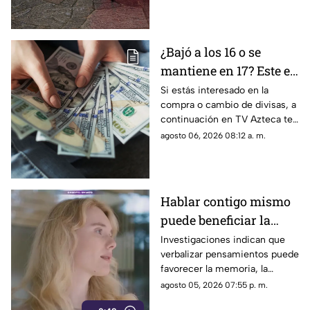
los detalles del pronóstico
¿Bajó a los 16 o se
mantiene en 17? Este es
el precio del dólar en
Si estás interesado en la
compra o cambio de divisas, a
Aguascalientes hoy 6
continuación en TV Azteca te
de agosto de 2026
informamos cuál es el precio
agosto 06, 2026 08:12 a. m.
del dólar en Aguascalientes
hoy 6 de agosto
Hablar contigo mismo
puede beneficiar la
concentración y la
Investigaciones indican que
verbalizar pensamientos puede
memoria
favorecer la memoria, la
planificación y el manejo de
agosto 05, 2026 07:55 p. m.
situaciones estresantes