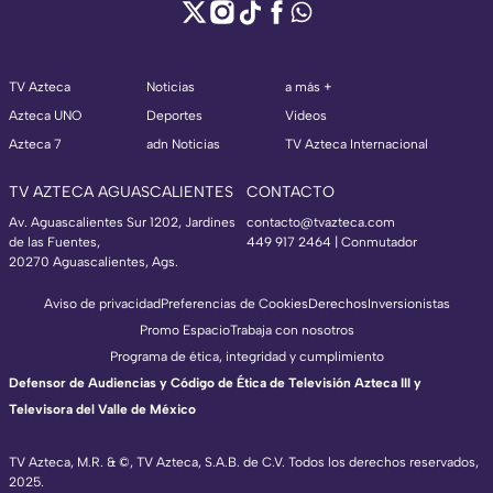
TV Azteca
Noticias
a más +
Azteca UNO
Deportes
Videos
Azteca 7
adn Noticias
TV Azteca Internacional
TV AZTECA AGUASCALIENTES
CONTACTO
Av. Aguascalientes Sur 1202, Jardines
contacto@tvazteca.com
de las Fuentes,
449 917 2464 | Conmutador
20270 Aguascalientes, Ags.
Aviso de privacidad
Preferencias de Cookies
Derechos
Inversionistas
Promo Espacio
Trabaja con nosotros
Programa de ética, integridad y cumplimiento
Defensor de Audiencias y Código de Ética de Televisión Azteca III y
Televisora del Valle de México
TV Azteca, M.R. & ©, TV Azteca, S.A.B. de C.V. Todos los derechos reservados,
2025.