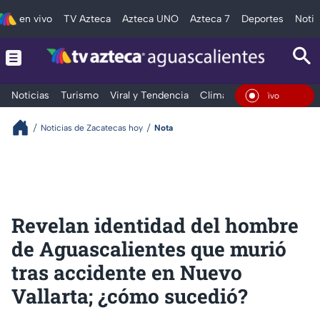
en vivo
TV Azteca
Azteca UNO
Azteca 7
Deportes
Notic
Noticias
Turismo
Viral y Tendencia
Clima
Deportes
Espec
En Vivo
Noticias de Zacatecas hoy
Nota
Revelan identidad del hombre
de Aguascalientes que murió
tras accidente en Nuevo
Vallarta; ¿cómo sucedió?