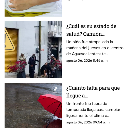
los detalles sobre cómo se
contagió
¿Cuál es su estado de
salud? Camión
atropella a niño de 11
Un niño fue atropellado la
mañana del jueves en el centro
años en Aguascalientes
de Aguascalientes; te
hoy 6 de agosto
contamos lo que se sabe del
agosto 06, 2026 11:46 a. m.
accidente hoy
¿Cuánto falta para que
llegue a
Aguascalientes? Frente
Un frente frío fuera de
temporada llega para cambiar
frío fuera de temporada
ligeramente el clima e
afectará en agosto 2026
incrementar las lluvias en
agosto 06, 2026 09:54 a. m.
Aguascalientes; te contamos