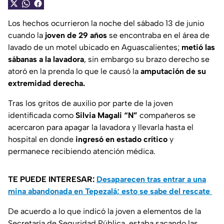
Los hechos ocurrieron la noche del sábado 13 de junio
cuando la
joven de 29 años
se encontraba en el área de
lavado de un motel ubicado en Aguascalientes;
metió las
sábanas a la lavadora
, sin embargo su brazo derecho se
atoró en la prenda lo que le causó la
amputación de su
extremidad derecha.
Tras los gritos de auxilio por parte de la joven
identificada como
Silvia Magali “N”
compañeros se
acercaron para apagar la lavadora y llevarla hasta el
hospital en donde
ingresó en estado crítico
y
permanece recibiendo atención médica.
TE PUEDE INTERESAR:
Desaparecen tras entrar a una
mina abandonada en Tepezalá; esto se sabe del rescate
De acuerdo a lo que indicó la joven a elementos de la
Secretaría de Seguridad Pública, estaba sacando las