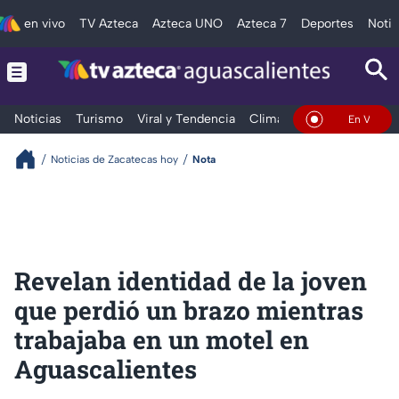
en vivo
TV Azteca
Azteca UNO
Azteca 7
Deportes
Notic
Noticias
Turismo
Viral y Tendencia
Clima
Deportes
Espec
En Vivo
Noticias de Zacatecas hoy
Nota
Revelan identidad de la joven
que perdió un brazo mientras
trabajaba en un motel en
Aguascalientes