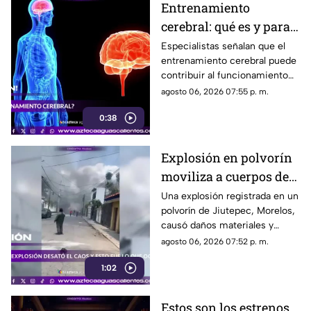
Entrenamiento
cerebral: qué es y para
qué sirve
Especialistas señalan que el
entrenamiento cerebral puede
contribuir al funcionamiento
cognitivo cuando se combina
agosto 06, 2026 07:55 p. m.
con hábitos saludables
0:38
Explosión en polvorín
moviliza a cuerpos de
emergencia
Una explosión registrada en un
polvorín de Jiutepec, Morelos,
causó daños materiales y
generó un operativo de
agosto 06, 2026 07:52 p. m.
atención por parte de
1:02
autoridades
Estos son los estrenos