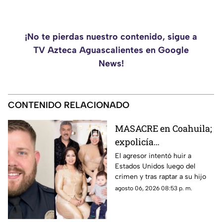
¡No te pierdas nuestro contenido, sigue a
TV Azteca Aguascalientes en Google
News!
CONTENIDO RELACIONADO
MASACRE en Coahuila;
expolicía
estadounidense atacó a
El agresor intentó huir a
Estados Unidos luego del
la familia de su
crimen y tras raptar a su hijo
expareja mexicana
agosto 06, 2026 08:53 p. m.
luego de que le
prohibieran acercarse