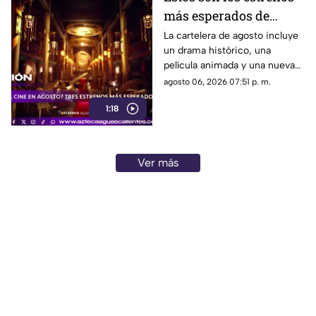
más esperados de
agosto
La cartelera de agosto incluye
un drama histórico, una
película animada y una nueva
entrega de terror para distintos
agosto 06, 2026 07:51 p. m.
públicos.
1:18
Ver más