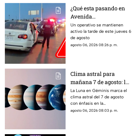
a su hijo por violencia
familiar
¿Qué esta pasando en
Avenida
Aguascalientes?
Un operativo se mantienen
activo la tarde de este jueves 6
Reportan persecución y
de agosto
accidente vehicular
agosto 06, 2026 08:26 p. m.
Clima astral para
mañana 7 de agosto: la
Luna cambia a Géminis
La Luna en Géminis marca el
clima astral del 7 de agosto
y favorece la
con énfasis en la
comunicación
comunicación, las ideas y los
agosto 06, 2026 08:03 p. m.
cambios. Conoce los tránsitos
y tu horóscopo