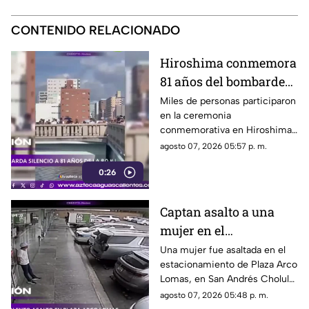
CONTENIDO RELACIONADO
Hiroshima conmemora
81 años del bombardeo
atómico con un minuto
Miles de personas participaron
en la ceremonia
de silencio
conmemorativa en Hiroshima,
donde se recordó a las
agosto 07, 2026 05:57 p. m.
víctimas del bombardeo
0:26
atómico ocurrido en 1945
Captan asalto a una
mujer en el
estacionamiento de
Una mujer fue asaltada en el
estacionamiento de Plaza Arco
Plaza Arco Lomas
Lomas, en San Andrés Cholula.
El ataque quedó registrado por
agosto 07, 2026 05:48 p. m.
cámaras de seguridad