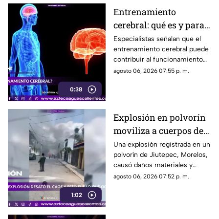
Entrenamiento
cerebral: qué es y para
qué sirve
Especialistas señalan que el
entrenamiento cerebral puede
contribuir al funcionamiento
cognitivo cuando se combina
agosto 06, 2026 07:55 p. m.
con hábitos saludables
0:38
Explosión en polvorín
moviliza a cuerpos de
emergencia
Una explosión registrada en un
polvorín de Jiutepec, Morelos,
causó daños materiales y
generó un operativo de
agosto 06, 2026 07:52 p. m.
atención por parte de
1:02
autoridades