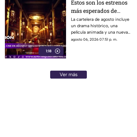
Estos son los estrenos
más esperados de
agosto
La cartelera de agosto incluye
un drama histórico, una
película animada y una nueva
entrega de terror para distintos
agosto 06, 2026 07:51 p. m.
públicos.
1:18
Ver más