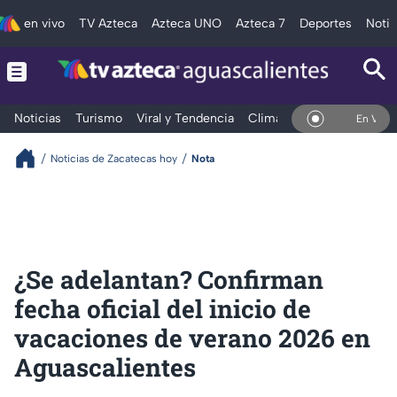
en vivo
TV Azteca
Azteca UNO
Azteca 7
Deportes
Notic
Noticias
Turismo
Viral y Tendencia
Clima
Deportes
Espec
En Vivo
Noticias de Zacatecas hoy
Nota
¿Se adelantan? Confirman
fecha oficial del inicio de
vacaciones de verano 2026 en
Aguascalientes