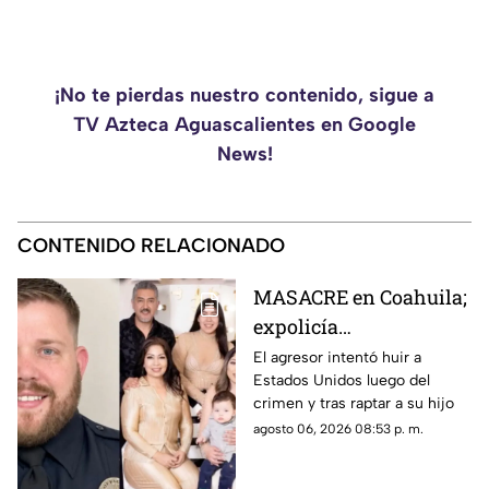
¡No te pierdas nuestro contenido, sigue a
TV Azteca Aguascalientes en Google
News!
CONTENIDO RELACIONADO
MASACRE en Coahuila;
expolicía
estadounidense atacó a
El agresor intentó huir a
Estados Unidos luego del
la familia de su
crimen y tras raptar a su hijo
expareja mexicana
agosto 06, 2026 08:53 p. m.
luego de que le
prohibieran acercarse