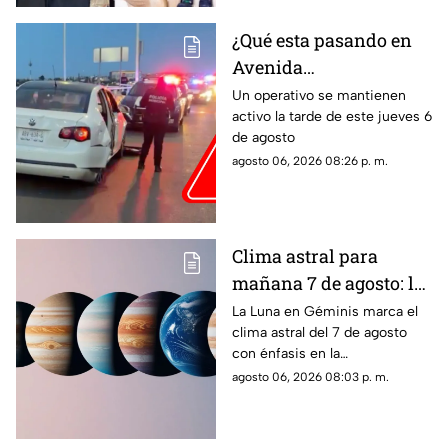
a su hijo por violencia
familiar
¿Qué esta pasando en
Avenida
Aguascalientes?
Un operativo se mantienen
activo la tarde de este jueves 6
Reportan persecución y
de agosto
accidente vehicular
agosto 06, 2026 08:26 p. m.
Clima astral para
mañana 7 de agosto: la
Luna cambia a Géminis
La Luna en Géminis marca el
clima astral del 7 de agosto
y favorece la
con énfasis en la
comunicación
comunicación, las ideas y los
agosto 06, 2026 08:03 p. m.
cambios. Conoce los tránsitos
y tu horóscopo