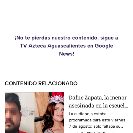
¡No te pierdas nuestro contenido, sigue a
TV Azteca Aguascalientes en Google
News!
CONTENIDO RELACIONADO
Dafne Zapata, la menor
asesinada en la escuela
militarizada estaba por
La audiencia estaba
programada para este viernes
declarar contra su
7 de agosto; solo faltaba su
padre por abuso sexual
declaración para concluir el