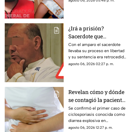
agosto 06, 2026 05:48 p. m.
antes de morir; esto
proceso legal
sabemos
¿Irá a prisión?
Sacerdote que
presuntamente abuso
Con el amparo el sacerdote
llevaba su proceso en libertad
de dos monaguillos en
y su sentencia era retrocedida;
Aguascalientes perdió
ahora el proceso legal
agosto 06, 2026 02:27 p. m.
Juicio de Amparo
continuará con posibles
cambios en las condiciones
penales
Revelan cómo y dónde
se contagió la paciente
de diarrea explosiva en
Se confirmó el primer caso de
ciclosporiasis conocida como
Aguascalientes
diarrea explosiva en
Aguascalientes; te contamos
agosto 06, 2026 12:27 p. m.