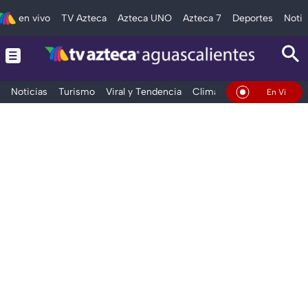
en vivo
TV Azteca
Azteca UNO
Azteca 7
Deportes
Notic
Noticias
Turismo
Viral y Tendencia
Clima
Deportes
Espec
En Vivo