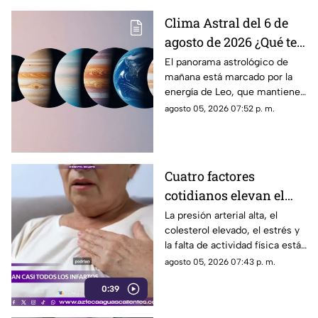
Clima Astral del 6 de
agosto de 2026 ¿Qué te
depara la energía del
El panorama astrológico de
mañana está marcado por la
día?
energía de Leo, que mantiene
el enfoque en la creatividad, la
agosto 05, 2026 07:52 p. m.
identidad y la expresión
personal
Cuatro factores
cotidianos elevan el
riesgo de infarto
La presión arterial alta, el
colesterol elevado, el estrés y
la falta de actividad física están
entre los principales factores
agosto 05, 2026 07:43 p. m.
asociados al infarto
0:39