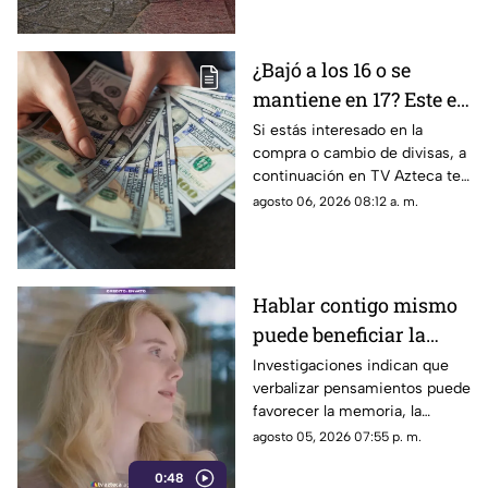
los detalles del pronóstico
¿Bajó a los 16 o se
mantiene en 17? Este es
el precio del dólar en
Si estás interesado en la
compra o cambio de divisas, a
Aguascalientes hoy 6
continuación en TV Azteca te
de agosto de 2026
informamos cuál es el precio
agosto 06, 2026 08:12 a. m.
del dólar en Aguascalientes
hoy 6 de agosto
Hablar contigo mismo
puede beneficiar la
concentración y la
Investigaciones indican que
verbalizar pensamientos puede
memoria
favorecer la memoria, la
planificación y el manejo de
agosto 05, 2026 07:55 p. m.
situaciones estresantes
0:48