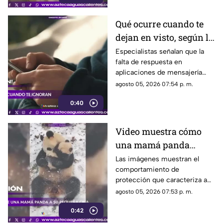
Qué ocurre cuando te
dejan en visto, según la
psicología
Especialistas señalan que la
falta de respuesta en
aplicaciones de mensajería
puede tener efectos
agosto 05, 2026 07:54 p. m.
emocionales y psicológicos
0:40
Video muestra cómo
una mamá panda
protege a su cría
Las imágenes muestran el
comportamiento de
protección que caracteriza a
las pandas gigantes durante los
agosto 05, 2026 07:53 p. m.
primeros meses de vida de
0:42
sus crías