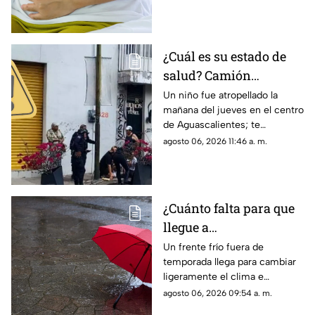
los detalles sobre cómo se
contagió
¿Cuál es su estado de
salud? Camión
atropella a niño de 11
Un niño fue atropellado la
mañana del jueves en el centro
años en Aguascalientes
de Aguascalientes; te
hoy 6 de agosto
contamos lo que se sabe del
agosto 06, 2026 11:46 a. m.
accidente hoy
¿Cuánto falta para que
llegue a
Aguascalientes? Frente
Un frente frío fuera de
temporada llega para cambiar
frío fuera de temporada
ligeramente el clima e
afectará en agosto 2026
incrementar las lluvias en
agosto 06, 2026 09:54 a. m.
Aguascalientes; te contamos