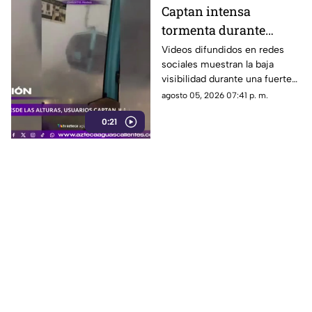
Captan intensa
tormenta durante
recorrido del Cablebús
Videos difundidos en redes
sociales muestran la baja
en CDMX
visibilidad durante una fuerte
lluvia registrada en la Ciudad
agosto 05, 2026 07:41 p. m.
de México
0:21