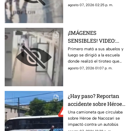
tráiler luego de ser
agosto 07, 2026 02:25 p. m.
empujado sin motivo
por un sujeto en la
banqueta
¡IMÁGENES
SENSIBLES! VIDEO:
Momento exacto en que
Primero mató a sus abuelos y
luego se dirigió a la escuela
un adolescente de 14
donde realizó el tiroteo que
años realiza un tiroteo
dejó cinco maestros sin vida y
agosto 07, 2026 01:07 p. m.
masivo en su escuela;
más de 30 lesionados
ocho personas muertas
¿Hay paso? Reportan
accidente sobre Héroe
de Nacozari y Vasco de
Una camioneta que circulaba
sobre Héroe de Nacozari se
Gama
impactó contra un autobús