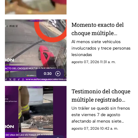
Momento exacto del
choque múltiple
provocado por un
Al menos siete vehículos
involucrados y trece personas
tráiler sin frenos HOY 7
lesionadas
de agosto en
agosto 07, 2026 11:31 a. m.
Aguascalientes
0:30
Testimonio del choque
múltiple registrado
sobre Siglo XXI y
Un tráiler se quedó sin frenos
este viernes 7 de agosto
Carretera federal 70
afectando al menos siete
Poniente HOY 7 de
vehículos y dejando 13
agosto 07, 2026 10:42 a. m.
agosto
personas lesionadas