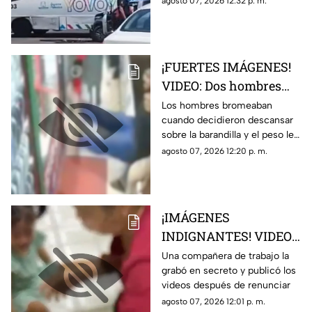
agosto 07, 2026 12:32 p. m.
¡FUERTES IMÁGENES!
VIDEO: Dos hombres
caen de la barandilla
Los hombres bromeaban
cuando decidieron descansar
de un mercado tras
sobre la barandilla y el peso les
perder el equilibrio
ganó el equilibrio
agosto 07, 2026 12:20 p. m.
cuando uno cargaba el
otro; ambos fallecieron
¡IMÁGENES
INDIGNANTES! VIDEO:
Graban a cuidadora en
Una compañera de trabajo la
grabó en secreto y publicó los
guardería maltratando
videos después de renunciar
y torturando a los
agosto 07, 2026 12:01 p. m.
niños