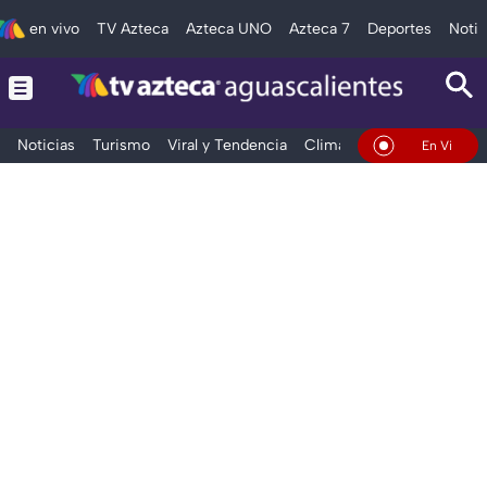
en vivo
TV Azteca
Azteca UNO
Azteca 7
Deportes
Notic
Noticias
Turismo
Viral y Tendencia
Clima
Deportes
Espec
En Vivo