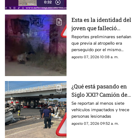
0:32
Esta es la identidad del
joven que falleció
atropellado en Jesús
Reportes preliminares señalan
que previa al atropello era
María la noche del 6 de
perseguido por el mismo
agosto
conductor
agosto 07, 2026 10:08 a. m.
¿Qué está pasando en
Siglo XXI? Camión de
carga se queda sin
Se reportan al menos siete
vehículos impactados y trece
frenos y provoca
personas lesionadas
choque múltiple; NO
agosto 07, 2026 09:52 a. m.
hay paso