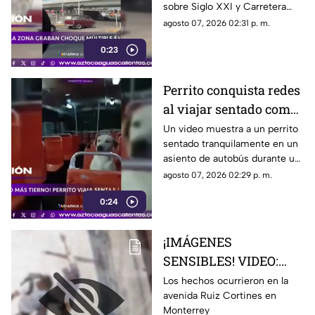
sobre Siglo XXI y Carretera
autos en
Federal 70 Oriente
agosto 07, 2026 02:31 p. m.
Aguascalientes
0:23
Perrito conquista redes
al viajar sentado como
un pasajero en un
Un video muestra a un perrito
sentado tranquilamente en un
autobús
asiento de autobús durante un
recorrido. Usuarios destacaron
agosto 07, 2026 02:29 p. m.
su comportamiento y la
0:24
escena se viralizó
¡IMÁGENES
SENSIBLES! VIDEO:
Adulto mayor muere
Los hechos ocurrieron en la
avenida Ruiz Cortines en
atropellado por un
Monterrey