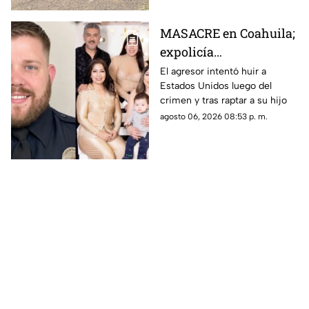
MASACRE en Coahuila;
expolicía
estadounidense atacó a
El agresor intentó huir a
Estados Unidos luego del
la familia de su
crimen y tras raptar a su hijo
expareja mexicana
agosto 06, 2026 08:53 p. m.
luego de que le
prohibieran acercarse
a su hijo por violencia
familiar