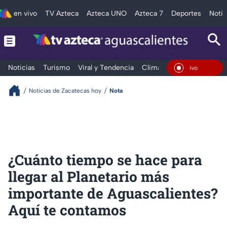
en vivo
TV Azteca
Azteca UNO
Azteca 7
Deportes
Notic
Noticias
Turismo
Viral y Tendencia
Clima
Deportes
Espec
En Vivo
Noticias de Zacatecas hoy
Nota
¿Cuánto tiempo se hace para
llegar al Planetario más
importante de Aguascalientes?
Aquí te contamos