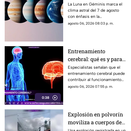
Luna cambia a Géminis
La Luna en Géminis marca el
clima astral del 7 de agosto
y favorece la
con énfasis en la
comunicación
comunicación, las ideas y los
agosto 06, 2026 08:03 p. m.
cambios. Conoce los tránsitos
y tu horóscopo
Entrenamiento
cerebral: qué es y para
qué sirve
Especialistas señalan que el
entrenamiento cerebral puede
contribuir al funcionamiento
cognitivo cuando se combina
agosto 06, 2026 07:55 p. m.
con hábitos saludables
0:38
Explosión en polvorín
moviliza a cuerpos de
emergencia
Una explosión registrada en un