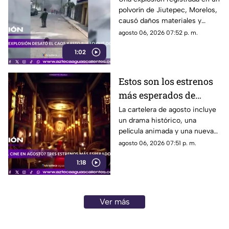
polvorín de Jiutepec, Morelos,
causó daños materiales y
generó un operativo de
agosto 06, 2026 07:52 p. m.
atención por parte de
1:02
autoridades
Estos son los estrenos
más esperados de
agosto
La cartelera de agosto incluye
un drama histórico, una
película animada y una nueva
entrega de terror para distintos
agosto 06, 2026 07:51 p. m.
públicos.
1:18
Ver más