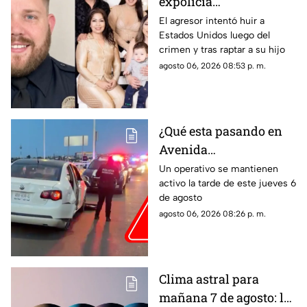
expolicía
estadounidense atacó a
El agresor intentó huir a
Estados Unidos luego del
la familia de su
crimen y tras raptar a su hijo
expareja mexicana
agosto 06, 2026 08:53 p. m.
luego de que le
prohibieran acercarse
a su hijo por violencia
familiar
¿Qué esta pasando en
Avenida
Aguascalientes?
Un operativo se mantienen
activo la tarde de este jueves 6
Reportan persecución y
de agosto
accidente vehicular
agosto 06, 2026 08:26 p. m.
Clima astral para
mañana 7 de agosto: la