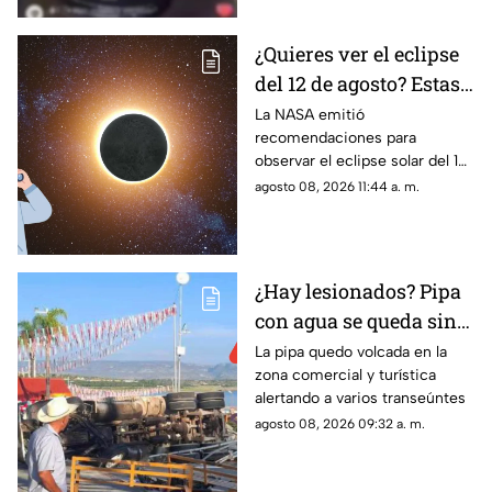
¿Quieres ver el eclipse
del 12 de agosto? Estas
son las
La NASA emitió
recomendaciones para
recomendaciones
observar el eclipse solar del 12
dadas por la NASA
de agosto de 2026 sin poner
agosto 08, 2026 11:44 a. m.
en riesgo la vista
¿Hay lesionados? Pipa
con agua se queda sin
frenos y termina en
La pipa quedo volcada en la
zona comercial y turística
volcadura en San José
alertando a varios transeúntes
de Gracia
agosto 08, 2026 09:32 a. m.