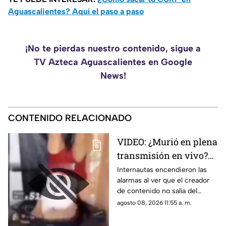
Aguascalientes? Aquí el paso a paso
¡No te pierdas nuestro contenido, sigue a
TV Azteca Aguascalientes en Google
News!
CONTENIDO RELACIONADO
VIDEO: ¿Murió en plena
transmisión en vivo?
Influencer realiza
Internautas encendieron las
alarmas al ver que el creador
peligrosa hazaña
de contenido no salía del
dentro de un tanque de
tanque de agua
agosto 08, 2026 11:55 a. m.
agua