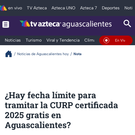
en vivo
TV Azteca
Azteca UNO
Azteca 7
Deportes
Notic
Noticias
Turismo
Viral y Tendencia
Clima
Deportes
Espec
En Vivo
Noticias de Aguascalientes hoy
Nota
¿Hay fecha límite para
tramitar la CURP certificada
2025 gratis en
Aguascalientes?