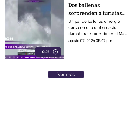
Dos ballenas
sorprenden a turistas
durante avistamiento
Un par de ballenas emergió
cerca de una embarcación
en el Mar de Cortés
durante un recorrido en el Mar
de Cortés. El avistamiento fue
agosto 07, 2026 05:47 p. m.
captado en video y sorprendió
0:35
a los visitantes.
Ver más