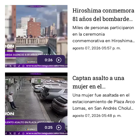
Hiroshima conmemora
81 años del bombardeo
atómico con un minuto
Miles de personas participaron
en la ceremonia
de silencio
conmemorativa en Hiroshima,
donde se recordó a las
agosto 07, 2026 05:57 p. m.
víctimas del bombardeo
0:26
atómico ocurrido en 1945
Captan asalto a una
mujer en el
estacionamiento de
Una mujer fue asaltada en el
estacionamiento de Plaza Arco
Plaza Arco Lomas
Lomas, en San Andrés Cholula.
El ataque quedó registrado por
agosto 07, 2026 05:48 p. m.
cámaras de seguridad
0:25