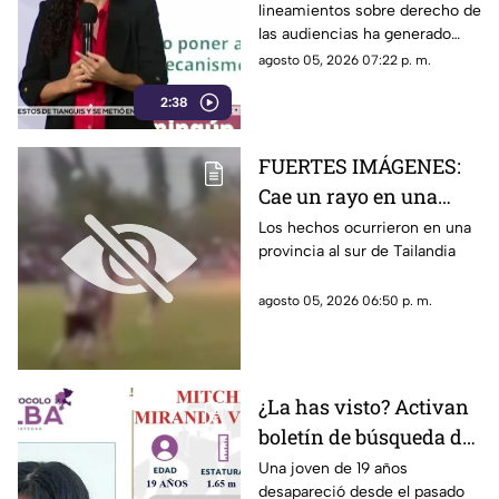
lineamientos sobre derecho de
audiencias y libertad
las audiencias ha generado
de expresión
posturas encontradas por su
agosto 05, 2026 07:22 p. m.
posible impacto en la libertad
2:38
de expresión
FUERTES IMÁGENES:
Cae un rayo en una
cancha donde se
Los hechos ocurrieron en una
provincia al sur de Tailandia
disputaba un partido
de fútbol; uno de los
agosto 05, 2026 06:50 p. m.
jugadores perdió la
vida (VIDEO)
¿La has visto? Activan
boletín de búsqueda de
joven de 19 años
Una joven de 19 años
desapareció desde el pasado
desaparecida en