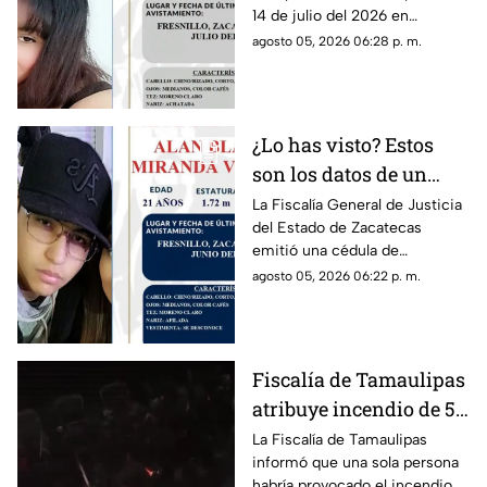
14 de julio del 2026 en
Fresnillo Zacatecas
Fresnillo, Zacatecas; La Fiscalía
agosto 05, 2026 06:28 p. m.
General de Justicia del Estado
ha emitido un boletín de
búsqueda
¿Lo has visto? Estos
son los datos de un
joven de 21 años
La Fiscalía General de Justicia
del Estado de Zacatecas
desaparecido en
emitió una cédula de
Fresnillo, Zacatecas
búsqueda para localizar a Alan
agosto 05, 2026 06:22 p. m.
Bladimir Miranda Vizcarra, de
21 años de edad
Fiscalía de Tamaulipas
atribuye incendio de 57
camiones a una sola
La Fiscalía de Tamaulipas
informó que una sola persona
persona
habría provocado el incendio