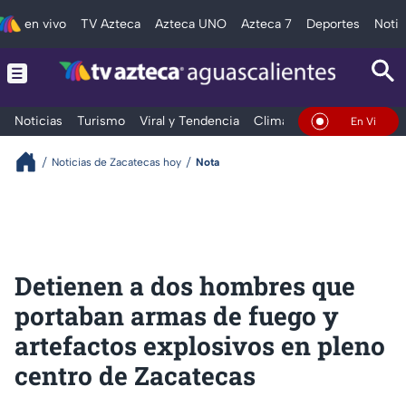
en vivo
TV Azteca
Azteca UNO
Azteca 7
Deportes
Notic
Noticias
Turismo
Viral y Tendencia
Clima
Deportes
Espec
En Vivo
Noticias de Zacatecas hoy
Nota
Detienen a dos hombres que
portaban armas de fuego y
artefactos explosivos en pleno
centro de Zacatecas