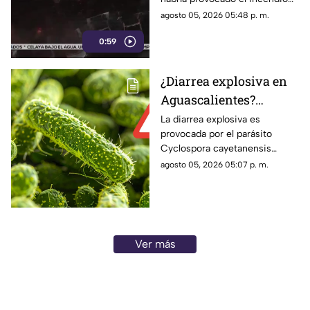
de 57 camiones. Hasta el
agosto 05, 2026 05:48 p. m.
momento no hay personas
0:59
detenidas
¿Diarrea explosiva en
Aguascalientes?
Confirman primer caso
La diarrea explosiva es
provocada por el parásito
en hombre que venia
Cyclospora cayetanensis
de Jalisco
conocido como ciclosporiasis
agosto 05, 2026 05:07 p. m.
Ver más