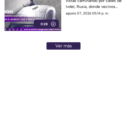
vistas caminando por calles de
Ivdel, Rusia, donde vecinos
reportan un aumento en los
agosto 07, 2026 05:14 p. m.
avistamientos de estos
0:28
animales
Ver más