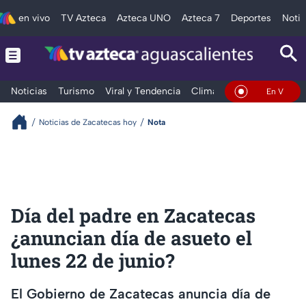
en vivo
TV Azteca
Azteca UNO
Azteca 7
Deportes
Notic
Noticias
Turismo
Viral y Tendencia
Clima
Deportes
Espec
En Vivo
Noticias de Zacatecas hoy
Nota
Día del padre en Zacatecas
¿anuncian día de asueto el
lunes 22 de junio?
El Gobierno de Zacatecas anuncia día de