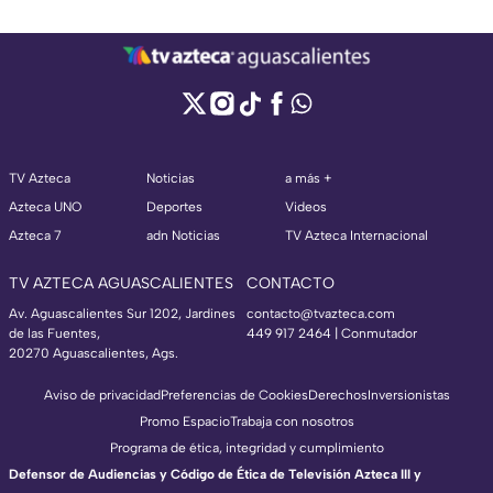
TV Azteca
Noticias
a más +
Azteca UNO
Deportes
Videos
Azteca 7
adn Noticias
TV Azteca Internacional
TV AZTECA AGUASCALIENTES
CONTACTO
Av. Aguascalientes Sur 1202, Jardines
contacto@tvazteca.com
de las Fuentes,
449 917 2464 | Conmutador
20270 Aguascalientes, Ags.
Aviso de privacidad
Preferencias de Cookies
Derechos
Inversionistas
Promo Espacio
Trabaja con nosotros
Programa de ética, integridad y cumplimiento
Defensor de Audiencias y Código de Ética de Televisión Azteca III y