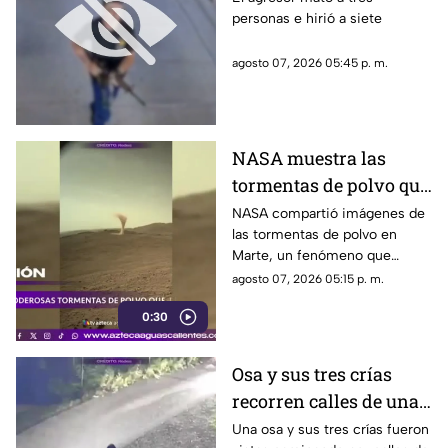
personas e hirió a siete
realizado en famosa
cadena de
agosto 07, 2026 05:45 p. m.
hamburguesas en
Estados Unidos
NASA muestra las
tormentas de polvo que
cubren Marte
NASA compartió imágenes de
las tormentas de polvo en
Marte, un fenómeno que
puede extenderse por miles de
agosto 07, 2026 05:15 p. m.
kilómetros y afectar las
0:30
misiones de exploración
Osa y sus tres crías
recorren calles de una
ciudad en Rusia
Una osa y sus tres crías fueron