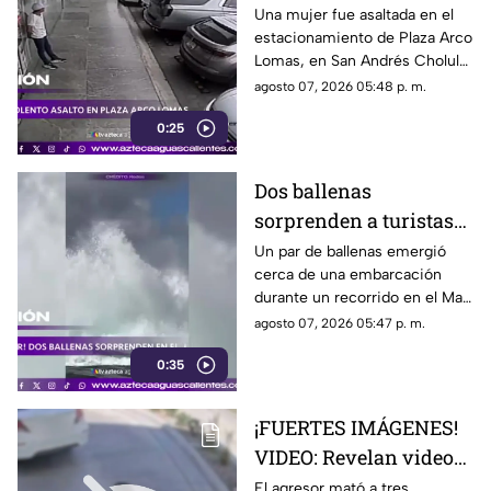
estacionamiento de
Una mujer fue asaltada en el
estacionamiento de Plaza Arco
Plaza Arco Lomas
Lomas, en San Andrés Cholula.
El ataque quedó registrado por
agosto 07, 2026 05:48 p. m.
cámaras de seguridad
0:25
Dos ballenas
sorprenden a turistas
durante avistamiento
Un par de ballenas emergió
cerca de una embarcación
en el Mar de Cortés
durante un recorrido en el Mar
de Cortés. El avistamiento fue
agosto 07, 2026 05:47 p. m.
captado en video y sorprendió
0:35
a los visitantes.
¡FUERTES IMÁGENES!
VIDEO: Revelan videos
de seguridad del tiroteo
El agresor mató a tres