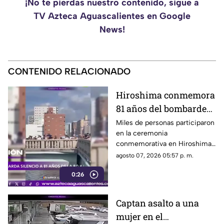
¡No te pierdas nuestro contenido, sigue a
TV Azteca Aguascalientes en Google
News!
CONTENIDO RELACIONADO
Hiroshima conmemora
81 años del bombardeo
atómico con un minuto
Miles de personas participaron
en la ceremonia
de silencio
conmemorativa en Hiroshima,
donde se recordó a las
agosto 07, 2026 05:57 p. m.
víctimas del bombardeo
0:26
atómico ocurrido en 1945
Captan asalto a una
mujer en el