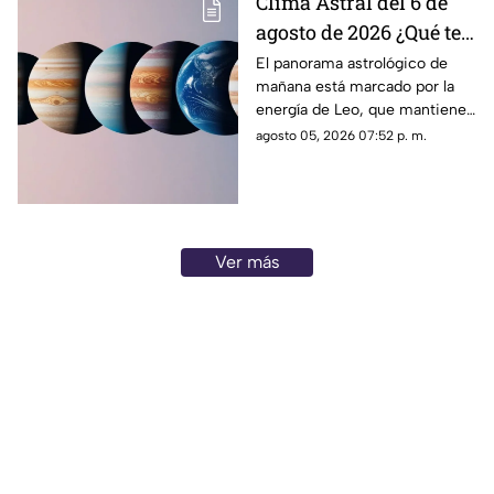
Clima Astral del 6 de
agosto de 2026 ¿Qué te
depara la energía del
El panorama astrológico de
mañana está marcado por la
día?
energía de Leo, que mantiene
el enfoque en la creatividad, la
agosto 05, 2026 07:52 p. m.
identidad y la expresión
personal
Ver más