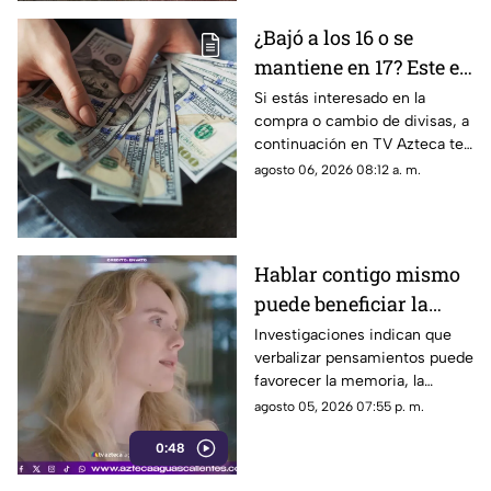
¿Bajó a los 16 o se
mantiene en 17? Este es
el precio del dólar en
Si estás interesado en la
compra o cambio de divisas, a
Aguascalientes hoy 6
continuación en TV Azteca te
de agosto de 2026
informamos cuál es el precio
agosto 06, 2026 08:12 a. m.
del dólar en Aguascalientes
hoy 6 de agosto
Hablar contigo mismo
puede beneficiar la
concentración y la
Investigaciones indican que
verbalizar pensamientos puede
memoria
favorecer la memoria, la
planificación y el manejo de
agosto 05, 2026 07:55 p. m.
situaciones estresantes
0:48