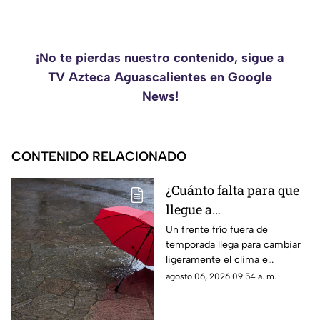
¡No te pierdas nuestro contenido, sigue a
TV Azteca Aguascalientes en Google
News!
CONTENIDO RELACIONADO
¿Cuánto falta para que
llegue a
Aguascalientes? Frente
Un frente frío fuera de
temporada llega para cambiar
frío fuera de temporada
ligeramente el clima e
afectará en agosto 2026
incrementar las lluvias en
agosto 06, 2026 09:54 a. m.
Aguascalientes; te contamos
los detalles del pronóstico