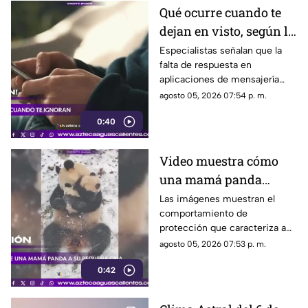
Qué ocurre cuando te
dejan en visto, según la
psicología
Especialistas señalan que la
falta de respuesta en
aplicaciones de mensajería
puede tener efectos
agosto 05, 2026 07:54 p. m.
emocionales y psicológicos
0:40
Video muestra cómo
una mamá panda
protege a su cría
Las imágenes muestran el
comportamiento de
protección que caracteriza a
las pandas gigantes durante los
agosto 05, 2026 07:53 p. m.
primeros meses de vida de
0:42
sus crías