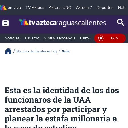
en vivo
TV Azteca
Azteca UNO
Azteca 7
Deportes
Notic
Noticias
Turismo
Viral y Tendencia
Clima
Deportes
Espec
En Vivo
Noticias de Zacatecas hoy
Nota
Esta es la identidad de los dos
funcionaros de la UAA
arrestados por participar y
planear la estafa millonaria a
la casa de estudios