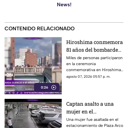
News!
CONTENIDO RELACIONADO
Hiroshima conmemora
81 años del bombardeo
atómico con un minuto
Miles de personas participaron
en la ceremonia
de silencio
conmemorativa en Hiroshima,
donde se recordó a las
agosto 07, 2026 05:57 p. m.
víctimas del bombardeo
0:26
atómico ocurrido en 1945
Captan asalto a una
mujer en el
estacionamiento de
Una mujer fue asaltada en el
estacionamiento de Plaza Arco
Plaza Arco Lomas