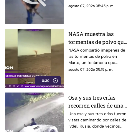
cadena de
agosto 07, 2026 05:45 p. m.
hamburguesas en
Estados Unidos
NASA muestra las
tormentas de polvo que
cubren Marte
NASA compartió imágenes de
las tormentas de polvo en
Marte, un fenómeno que
puede extenderse por miles de
agosto 07, 2026 05:15 p. m.
kilómetros y afectar las
0:30
misiones de exploración
Osa y sus tres crías
recorren calles de una
ciudad en Rusia
Una osa y sus tres crías fueron
vistas caminando por calles de
Ivdel, Rusia, donde vecinos