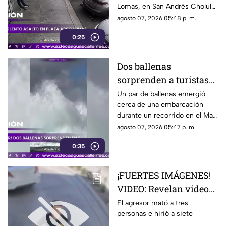
Lomas, en San Andrés Cholula.
El ataque quedó registrado por
agosto 07, 2026 05:48 p. m.
cámaras de seguridad
0:25
Dos ballenas
sorprenden a turistas
durante avistamiento
Un par de ballenas emergió
cerca de una embarcación
en el Mar de Cortés
durante un recorrido en el Mar
de Cortés. El avistamiento fue
agosto 07, 2026 05:47 p. m.
captado en video y sorprendió
0:35
a los visitantes.
¡FUERTES IMÁGENES!
VIDEO: Revelan videos
de seguridad del tiroteo
El agresor mató a tres
personas e hirió a siete
realizado en famosa