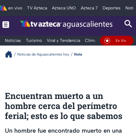
en vivo
TV Azteca
Azteca UNO
Azteca 7
Deportes
Notic
Noticias
Turismo
Viral y Tendencia
Clima
Deportes
Espec
En Vivo
Noticias de Aguascalientes hoy
Nota
Encuentran muerto a un
hombre cerca del perímetro
ferial; esto es lo que sabemos
Un hombre fue encontrado muerto en una