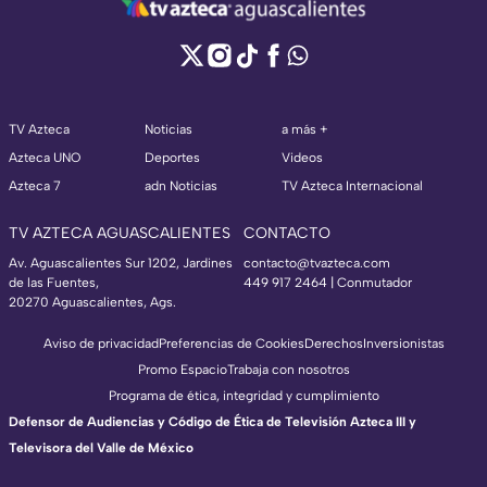
TV Azteca
Noticias
a más +
Azteca UNO
Deportes
Videos
Azteca 7
adn Noticias
TV Azteca Internacional
TV AZTECA AGUASCALIENTES
CONTACTO
Av. Aguascalientes Sur 1202, Jardines
contacto@tvazteca.com
de las Fuentes,
449 917 2464 | Conmutador
20270 Aguascalientes, Ags.
Aviso de privacidad
Preferencias de Cookies
Derechos
Inversionistas
Promo Espacio
Trabaja con nosotros
Programa de ética, integridad y cumplimiento
Defensor de Audiencias y Código de Ética de Televisión Azteca III y
Televisora del Valle de México