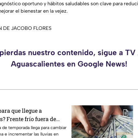
agnóstico oportuno y hábitos saludables son clave para reduci
jorar el bienestar en la vejez.
N DE JACOBO FLORES
 pierdas nuestro contenido, sigue a TV
Aguascalientes en Google News!
para que llegue a
? Frente frío fuera de
ctará en agosto 2026
ra de temporada llega para cambiar
ma e incrementar las lluvias en