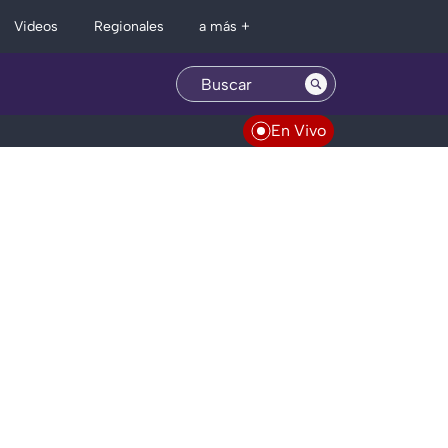
Regionales
Videos
a más +
En Vivo