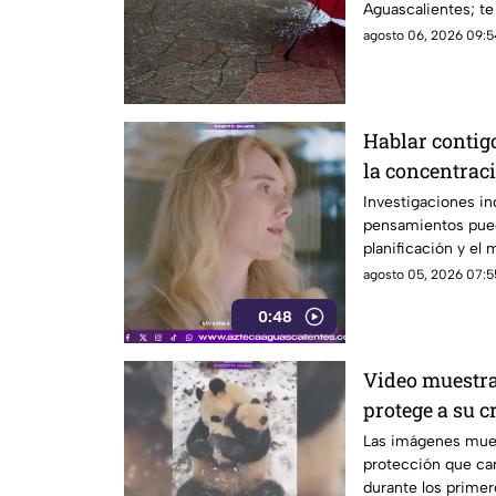
Aguascalientes; te
pronóstico
agosto 06, 2026 09:5
Hablar contig
la concentrac
Investigaciones in
pensamientos pued
planificación y el
agosto 05, 2026 07:5
0:48
Video muestr
protege a su c
Las imágenes mue
protección que car
durante los primer