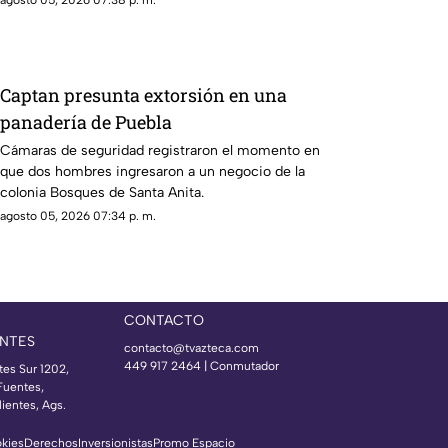
agosto 05, 2026 07:38 p. m.
Captan presunta extorsión en una
panadería de Puebla
Cámaras de seguridad registraron el momento en
que dos hombres ingresaron a un negocio de la
colonia Bosques de Santa Anita.
agosto 05, 2026 07:34 p. m.
CONTACTO
NTES
contacto@tvazteca.com
449 917 2464 | Conmutador
tes Sur 1202,
Fuentes,
ientes, Ags.
okies
Derechos
Inversionistas
Promo Espacio