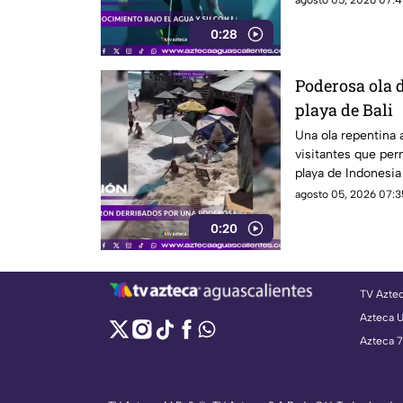
agosto 05, 2026 07:4
0:28
Poderosa ola d
playa de Bali
Una ola repentina a
visitantes que per
playa de Indonesia
agosto 05, 2026 07:3
0:20
TV Azte
Azteca 
Azteca 7