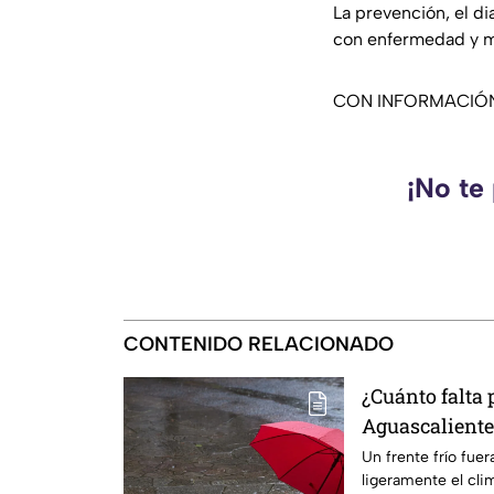
La prevención, el di
con enfermedad y me
CON INFORMACIÓ
¡No te
CONTENIDO RELACIONADO
¿Cuánto falta 
Aguascalientes
temporada afe
Un frente frío fue
ligeramente el cli