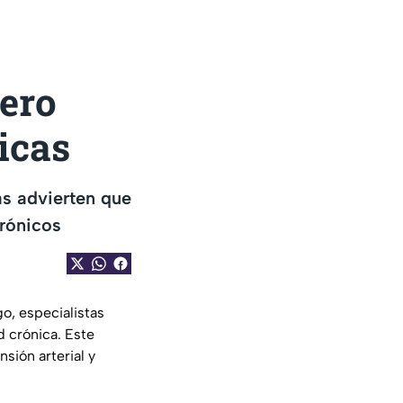
ero
icas
as advierten que
rónicos
o, especialistas
 crónica. Este
sión arterial y