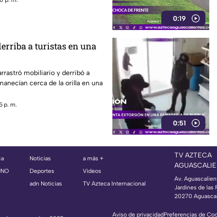
0 p. m.
0:19
erriba a turistas en una
rrastró mobiliario y derribó a
manecían cerca de la orilla en una
5 p. m.
0:51
TV AZTECA
ca
Noticias
a más +
AGUASCALIE
UNO
Deportes
Videos
Av. Aguascalien
adn Noticias
TV Azteca Internacional
Jardines de las 
20270 Aguascal
Aviso de privacidad
Preferencias de Co