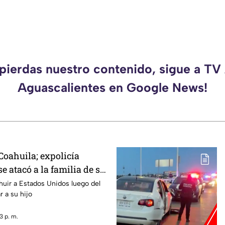
 pierdas nuestro contenido, sigue a TV
Aguascalientes en Google News!
oahuila; expolicía
 atacó a la familia de su
cana luego de que le
 huir a Estados Unidos luego del
r a su hijo
ercarse a su hijo por
liar
3 p. m.