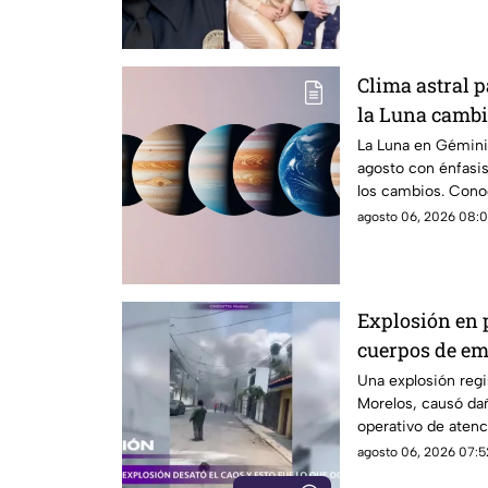
Clima astral 
la Luna cambi
comunicació
La Luna en Géminis
agosto con énfasis
los cambios. Conoc
agosto 06, 2026 08:0
Explosión en 
cuerpos de e
Una explosión regi
Morelos, causó da
operativo de atenc
agosto 06, 2026 07:5