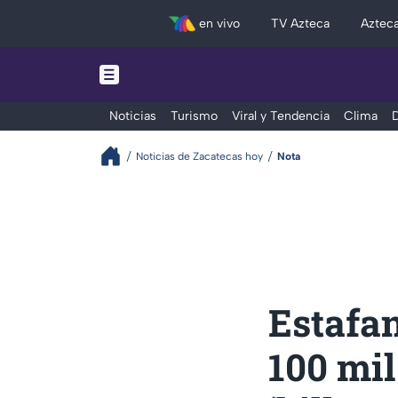
en vivo
TV Azteca
Aztec
Noticias
Turismo
Viral y Tendencia
Clima
D
Noticias de Zacatecas hoy
Nota
Estafa
100 mil