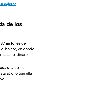
en cajeros
da de los
n 37 millones de
n el boleto, en donde
 sacar el dinero.
cada una
de las
tafa) dijo que ella
ivo.