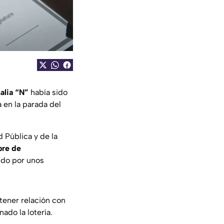
lia “N”
había sido
 en la parada del
d Pública y de la
re de
ndo por unos
tener relación con
do la lotería.