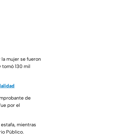
 la mujer se fueron
 y tomó 130 mil
dalidad
comprobante de
fue por el
 estafa, mientras
io Público.