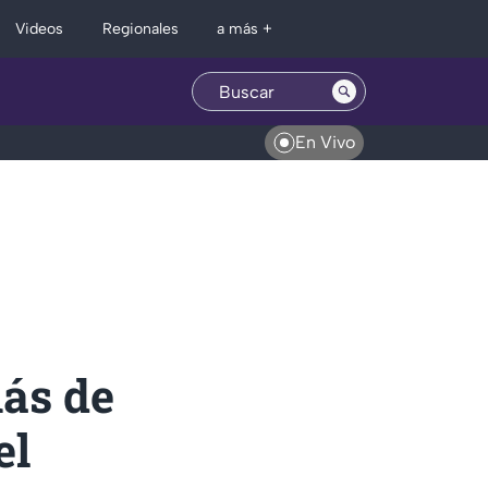
Regionales
Videos
a más +
En Vivo
ás de
el