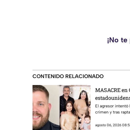
¡No te
CONTENIDO RELACIONADO
MASACRE en C
estadounidense
expareja mexi
El agresor intentó
crimen y tras rapta
prohibieran ac
violencia fami
agosto 06, 2026 08:5