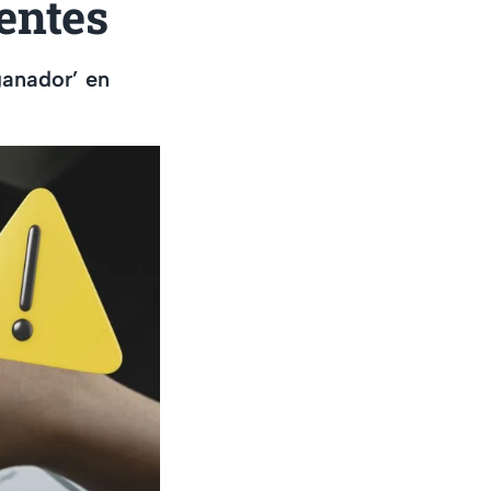
ientes
ganador’ en