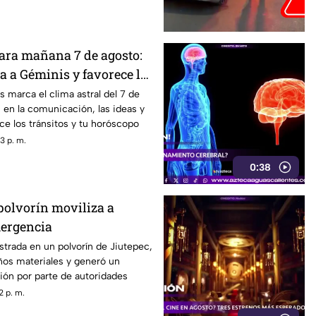
para mañana 7 de agosto:
a a Géminis y favorece la
n
 marca el clima astral del 7 de
 en la comunicación, las ideas y
e los tránsitos y tu horóscopo
3 p. m.
0:38
polvorín moviliza a
mergencia
strada en un polvorín de Jiutepec,
ños materiales y generó un
ión por parte de autoridades
2 p. m.