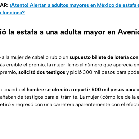
SAR:
¡Atento! Alertan a adultos mayores en México de estafa 
 funciona?
ó la estafa a una adulta mayor en Aveni
 a la mujer de cabello rubio un
supuesto billete de lotería co
ás creíble el premio, la mujer llamó al número que aparecía e
 premio,
solicitó dos testigos
y pidió 300 mil pesos para poder
to cuando
el hombre se ofreció a repartir 500 mil pesos para 
ñaban de testigos para el trámite. La mujer (cómplice de la es
retiró y regresó con una carretera aparentemente con el efect