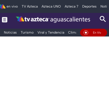
en vivo
TV Azteca
Azteca UNO
Azteca 7
Deportes
Notic
Noticias
Turismo
Viral y Tendencia
Clima
Deportes
Espec
En Vivo