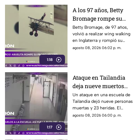
A los 97 años, Betty
Bromage rompe su
propio récord Guinness
Betty Bromage, de 97 años,
volvió a realizar wing walking
en las alturas
en Inglaterra y rompió su
propio récord Guinness tras
agosto 08, 2026 06:02 p. m.
superar un accidente
1:18
cerebrovascular
Ataque en Tailandia
deja nueve muertos
tras agresión en una
Un ataque en una escuela de
Tailandia dejó nueve personas
escuela
muertas y 23 heridas. El
presunto agresor, de 14 años,
agosto 08, 2026 06:00 p. m.
también falleció
1:17