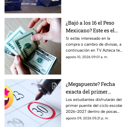
muertos y dos heridos
¿Bajó a los 16 el Peso
Mexicano? Este es el
precio del dólar en
Si estás interesado en la
compra o cambio de divisas, a
Aguascalientes hoy 10
continuación en TV Azteca te
de agosto de 2026
informamos cuál es el precio
agosto 10, 2026 09:01 a. m.
del dólar en Aguascalientes
hoy 10 de agosto
¿Megapuente? Fecha
exacta del primer
puente del ciclo escolar
Los estudiantes disfrutarán del
primer puente del ciclo escolar
2026-2027 en
2026-2027 dentro de pocas
Aguascalientes
semanas; te contamos la fecha
agosto 09, 2026 05:21 p. m.
oficial en el calendario SEP