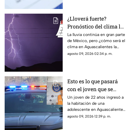
¿Lloverá fuerte?
Pronóstico del clima la
semana del 10 al 15 de
La lluvia continúa en gran parte
de México, pero ¿cómo será el
agosto en
clima en Aguascalientes la
Aguascalientes
semana del 10 al 15 de agosto?
agosto 09, 2026 02:34 p. m.
Te contamos los detalles
Esto es lo que pasará
con el joven que se
metió a la habitación
Un joven de 22 años ingresó a
la habitación de una
de una adolescente
adolescente en Aguascalientes
para tocarla en
para realizarle tocamientos; te
agosto 09, 2026 12:39 p. m.
Aguascalientes
contamos lo que se sabe de su
detención