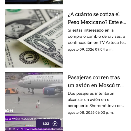
¿A cuánto se cotiza el
Peso Mexicano? Este es
el precio del dólar en
Si estás interesado en la
compra o cambio de divisas, a
Aguascalientes hoy 9
continuación en TV Azteca te
de agosto de 2026
informamos cuál es el precio
agosto 09, 2026 09:04 a. m.
del dólar en Aguascalientes
hoy 9 de agosto
Pasajeras corren tras
un avión en Moscú tras
llegar tarde a su vuelo
Dos pasajeras intentaron
alcanzar un avión en el
aeropuerto Sheremétievo de
Moscú tras llegar tarde a su
agosto 08, 2026 06:03 p. m.
vuelo, pero no pudieron
1:03
abordarlo