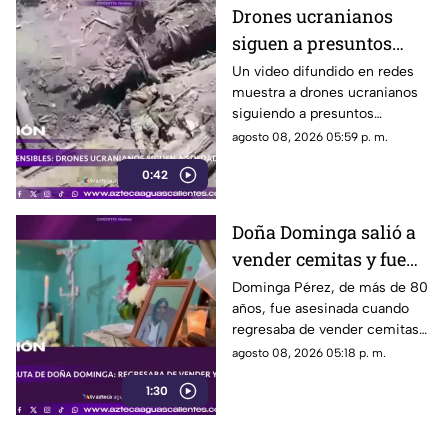
Drones ucranianos
siguen a presuntos
soldados rusos durante
Un video difundido en redes
muestra a drones ucranianos
varias horas
siguiendo a presuntos
soldados rusos antes de un
agosto 08, 2026 05:59 p. m.
ataque durante la guerra
0:42
Doña Dominga salió a
vender cemitas y fue
asesinada al regresar a
Dominga Pérez, de más de 80
años, fue asesinada cuando
casa; así fue la agresión
regresaba de vender cemitas
(VIDEO)
en Chachapa. La Fiscalía de
agosto 08, 2026 05:18 p. m.
Puebla investiga el caso
1:30