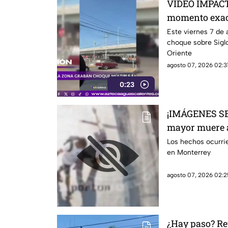
VIDEO IMPACT
momento exact
varios autos 
Este viernes 7 de 
choque sobre Siglo
Oriente
agosto 07, 2026 02:31
0:23
¡IMÁGENES SE
mayor muere a
luego de ser 
Los hechos ocurrie
en Monterrey
un sujeto en l
agosto 07, 2026 02:2
¿Hay paso? Re