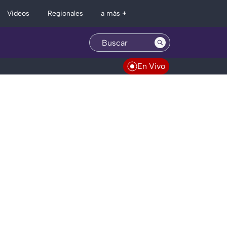
Regionales
Videos
a más +
En Vivo