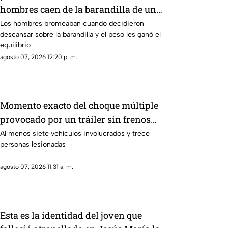
hombres caen de la barandilla de un
mercado tras perder el equilibrio
Los hombres bromeaban cuando decidieron
descansar sobre la barandilla y el peso les ganó el
cuando uno cargaba el otro; ambos
equilibrio
fallecieron
agosto 07, 2026 12:20 p. m.
Momento exacto del choque múltiple
provocado por un tráiler sin frenos
HOY 7 de agosto en Aguascalientes
Al menos siete vehículos involucrados y trece
personas lesionadas
agosto 07, 2026 11:31 a. m.
Esta es la identidad del joven que