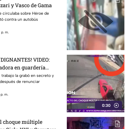
zari y Vasco de Gama
 circulaba sobre Héroe de
tó contra un autobús
 p. m.
NDIGNANTES! VIDEO:
adora en guardería
 torturando a los niños
trabajo la grabó en secreto y
 después de renunciar
 p. m.
0:30
l choque múltiple