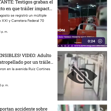
ANTE: Testigos graban el
o en que tráiler impacta
en Aguascalientes
agosto se registró un múltiple
 XXI y Carretera Federal 70
 p. m.
0:24
NSIBLES! VIDEO: Adulto
tropellado por un tráiler
empujado sin motivo por
ron en la avenida Ruiz Cortines
a banqueta
5 p. m.
portan accidente sobre