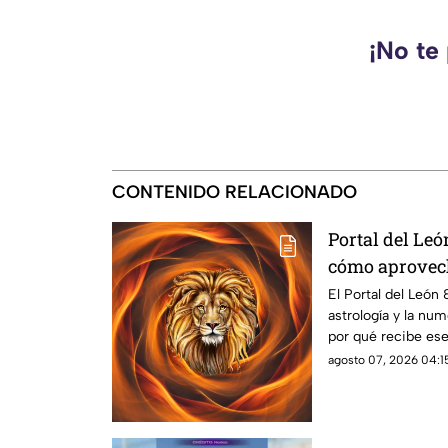
¡No te
CONTENIDO RELACIONADO
Portal del León
cómo aprovech
fecha
El Portal del León
astrología y la num
por qué recibe es
comunes
agosto 07, 2026 04:15