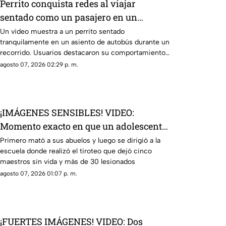
Perrito conquista redes al viajar
sentado como un pasajero en un
autobús
Un video muestra a un perrito sentado
tranquilamente en un asiento de autobús durante un
recorrido. Usuarios destacaron su comportamiento
y la escena se viralizó
agosto 07, 2026 02:29 p. m.
¡IMÁGENES SENSIBLES! VIDEO:
Momento exacto en que un adolescente
de 14 años realiza un tiroteo masivo en
Primero mató a sus abuelos y luego se dirigió a la
escuela donde realizó el tiroteo que dejó cinco
su escuela; ocho personas muertas
maestros sin vida y más de 30 lesionados
agosto 07, 2026 01:07 p. m.
¡FUERTES IMÁGENES! VIDEO: Dos