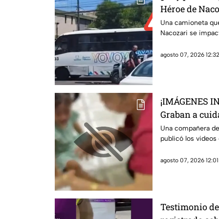
Héroe de Naco
Una camioneta que
Nacozari se impac
agosto 07, 2026 12:32
¡IMÁGENES I
Graban a cuid
maltratando y
Una compañera de 
publicó los videos
agosto 07, 2026 12:01
Testimonio de