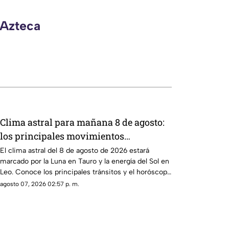
 Azteca
Clima astral para mañana 8 de agosto:
los principales movimientos
planetarios y el horóscopo de cada
El clima astral del 8 de agosto de 2026 estará
marcado por la Luna en Tauro y la energía del Sol en
signo
Leo. Conoce los principales tránsitos y el horóscopo
de cada signo
agosto 07, 2026 02:57 p. m.