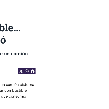
ible…
tó
de un camión
 un camión cisterna
tar combustible
n que consumió