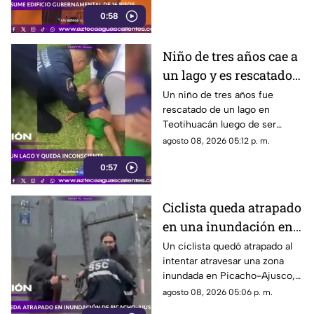
empleados fueron reubicados
0:58
Niño de tres años cae a
un lago y es rescatado
inconsciente en
Un niño de tres años fue
rescatado de un lago en
Teotihuacán
Teotihuacán luego de ser
localizado inconsciente. Un
agosto 08, 2026 05:12 p. m.
agente realizó maniobras de
0:57
RCP
Ciclista queda atrapado
en una inundación en
Picacho-Ajusco
Un ciclista quedó atrapado al
intentar atravesar una zona
inundada en Picacho-Ajusco,
Tlalpan. Elementos de la SSC
agosto 08, 2026 05:06 p. m.
acudieron para auxiliarlo