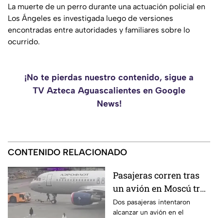
La muerte de un perro durante una actuación policial en
Los Ángeles es investigada luego de versiones
encontradas entre autoridades y familiares sobre lo
ocurrido.
¡No te pierdas nuestro contenido, sigue a
TV Azteca Aguascalientes en Google
News!
CONTENIDO RELACIONADO
Pasajeras corren tras
un avión en Moscú tras
llegar tarde a su vuelo
Dos pasajeras intentaron
alcanzar un avión en el