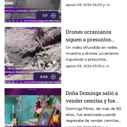
presunto agresor, de 14 años,
agosto 08, 2026 06:00 p. m.
también falleció
1:17
Drones ucranianos
siguen a presuntos
soldados rusos durante
Un video difundido en redes
muestra a drones ucranianos
varias horas
siguiendo a presuntos
soldados rusos antes de un
agosto 08, 2026 05:59 p. m.
ataque durante la guerra
0:42
Doña Dominga salió a
vender cemitas y fue
asesinada al regresar a
Dominga Pérez, de más de 80
años, fue asesinada cuando
casa; así fue la agresión
regresaba de vender cemitas
(VIDEO)
en Chachapa. La Fiscalía de