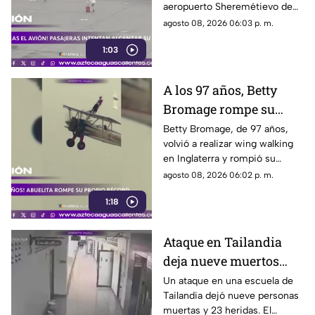
aeropuerto Sheremétievo de
Moscú tras llegar tarde a su
agosto 08, 2026 06:03 p. m.
vuelo, pero no pudieron
1:03
abordarlo
A los 97 años, Betty
Bromage rompe su
propio récord Guinness
Betty Bromage, de 97 años,
volvió a realizar wing walking
en las alturas
en Inglaterra y rompió su
propio récord Guinness tras
agosto 08, 2026 06:02 p. m.
superar un accidente
1:18
cerebrovascular
Ataque en Tailandia
deja nueve muertos
tras agresión en una
Un ataque en una escuela de
Tailandia dejó nueve personas
escuela
muertas y 23 heridas. El