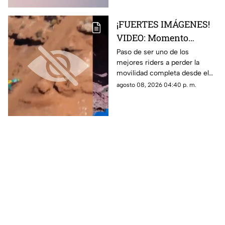
¡FUERTES IMÁGENES!
VIDEO: Momento
exacto en que famoso
Paso de ser uno de los
mejores riders a perder la
rider catalán sufre una
movilidad completa desde el
caída que lo deja
pecho hasta sus piernas
agosto 08, 2026 04:40 p. m.
parapléjico