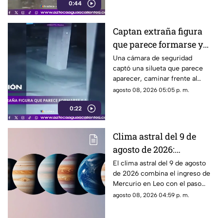
0:44
Captan extraña figura
que parece formarse y
desaparecer frente a
Una cámara de seguridad
captó una silueta que parece
una cámara
aparecer, caminar frente al
lente y desaparecer. El video
agosto 08, 2026 05:05 p. m.
generó teorías en redes.
0:22
Clima astral del 9 de
agosto de 2026:
cambios en la
El clima astral del 9 de agosto
de 2026 combina el ingreso de
comunicación y
Mercurio en Leo con el paso
enfoque emocional
de la Luna a Cáncer y Venus en
agosto 08, 2026 04:59 p. m.
Libra.