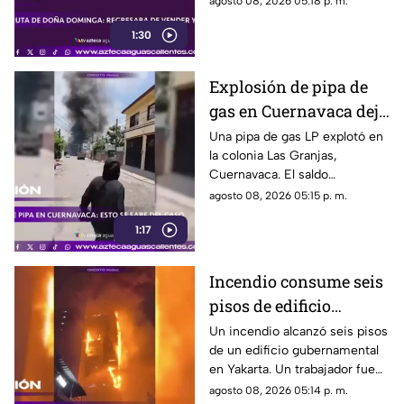
agosto 08, 2026 05:18 p. m.
Puebla investiga el caso
1:30
Explosión de pipa de
gas en Cuernavaca deja
21 personas lesionadas
Una pipa de gas LP explotó en
la colonia Las Granjas,
Cuernavaca. El saldo
preliminar es de 21 lesionados
agosto 08, 2026 05:15 p. m.
y 32 inmuebles afectados
1:17
Incendio consume seis
pisos de edificio
gubernamental en
Un incendio alcanzó seis pisos
de un edificio gubernamental
Yakarta
en Yakarta. Un trabajador fue
rescatado y cerca de mil
agosto 08, 2026 05:14 p. m.