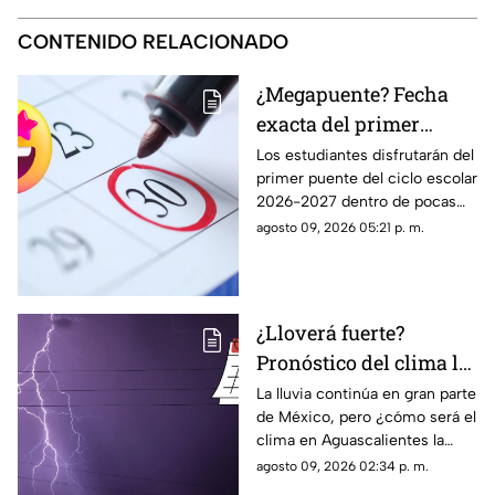
CONTENIDO RELACIONADO
¿Megapuente? Fecha
exacta del primer
puente del ciclo escolar
Los estudiantes disfrutarán del
primer puente del ciclo escolar
2026-2027 en
2026-2027 dentro de pocas
Aguascalientes
semanas; te contamos la fecha
agosto 09, 2026 05:21 p. m.
oficial en el calendario SEP
¿Lloverá fuerte?
Pronóstico del clima la
semana del 10 al 15 de
La lluvia continúa en gran parte
de México, pero ¿cómo será el
agosto en
clima en Aguascalientes la
Aguascalientes
semana del 10 al 15 de agosto?
agosto 09, 2026 02:34 p. m.
Te contamos los detalles