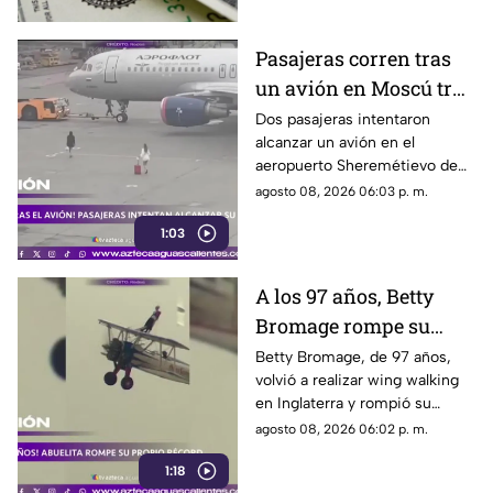
Pasajeras corren tras
un avión en Moscú tras
llegar tarde a su vuelo
Dos pasajeras intentaron
alcanzar un avión en el
aeropuerto Sheremétievo de
Moscú tras llegar tarde a su
agosto 08, 2026 06:03 p. m.
vuelo, pero no pudieron
1:03
abordarlo
A los 97 años, Betty
Bromage rompe su
propio récord Guinness
Betty Bromage, de 97 años,
volvió a realizar wing walking
en las alturas
en Inglaterra y rompió su
propio récord Guinness tras
agosto 08, 2026 06:02 p. m.
superar un accidente
1:18
cerebrovascular