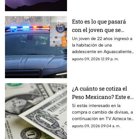
Esto es lo que pasará
con el joven que se
metió a la habitación
Un joven de 22 años ingresó a
la habitación de una
de una adolescente
adolescente en Aguascalientes
para tocarla en
para realizarle tocamientos; te
agosto 09, 2026 12:39 p. m.
Aguascalientes
contamos lo que se sabe de su
detención
¿A cuánto se cotiza el
Peso Mexicano? Este es
el precio del dólar en
Si estás interesado en la
compra o cambio de divisas, a
Aguascalientes hoy 9
continuación en TV Azteca te
de agosto de 2026
informamos cuál es el precio
agosto 09, 2026 09:04 a. m.
del dólar en Aguascalientes
hoy 9 de agosto