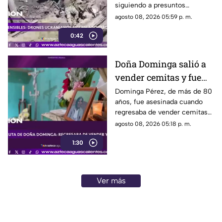
siguiendo a presuntos
soldados rusos antes de un
agosto 08, 2026 05:59 p. m.
ataque durante la guerra
0:42
Doña Dominga salió a
vender cemitas y fue
asesinada al regresar a
Dominga Pérez, de más de 80
años, fue asesinada cuando
casa; así fue la agresión
regresaba de vender cemitas
(VIDEO)
en Chachapa. La Fiscalía de
agosto 08, 2026 05:18 p. m.
Puebla investiga el caso
1:30
Ver más