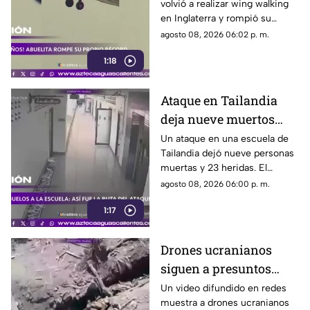
volvió a realizar wing walking
en las alturas
en Inglaterra y rompió su
propio récord Guinness tras
agosto 08, 2026 06:02 p. m.
superar un accidente
1:18
cerebrovascular
Ataque en Tailandia
deja nueve muertos
tras agresión en una
Un ataque en una escuela de
Tailandia dejó nueve personas
escuela
muertas y 23 heridas. El
presunto agresor, de 14 años,
agosto 08, 2026 06:00 p. m.
también falleció
1:17
Drones ucranianos
siguen a presuntos
soldados rusos durante
Un video difundido en redes
muestra a drones ucranianos
varias horas