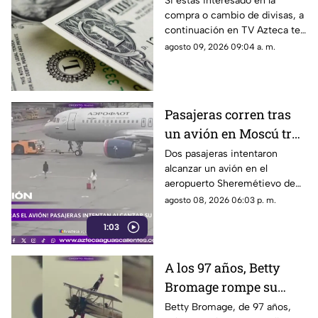
Si estás interesado en la
compra o cambio de divisas, a
Aguascalientes hoy 9
continuación en TV Azteca te
de agosto de 2026
informamos cuál es el precio
agosto 09, 2026 09:04 a. m.
del dólar en Aguascalientes
hoy 9 de agosto
Pasajeras corren tras
un avión en Moscú tras
llegar tarde a su vuelo
Dos pasajeras intentaron
alcanzar un avión en el
aeropuerto Sheremétievo de
Moscú tras llegar tarde a su
agosto 08, 2026 06:03 p. m.
vuelo, pero no pudieron
1:03
abordarlo
A los 97 años, Betty
Bromage rompe su
propio récord Guinness
Betty Bromage, de 97 años,