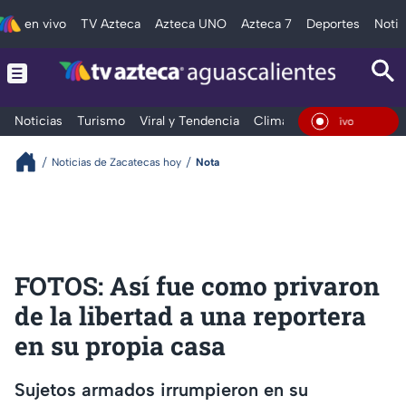
en vivo
TV Azteca
Azteca UNO
Azteca 7
Deportes
Notic
Noticias
Turismo
Viral y Tendencia
Clima
Deportes
Espec
En Vivo
Noticias de Zacatecas hoy
Nota
FOTOS: Así fue como privaron
de la libertad a una reportera
en su propia casa
Sujetos armados irrumpieron en su