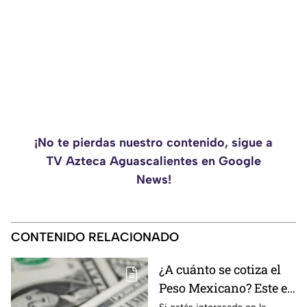
¡No te pierdas nuestro contenido, sigue a
TV Azteca Aguascalientes en Google
News!
CONTENIDO RELACIONADO
¿A cuánto se cotiza el
Peso Mexicano? Este es
el precio del dólar en