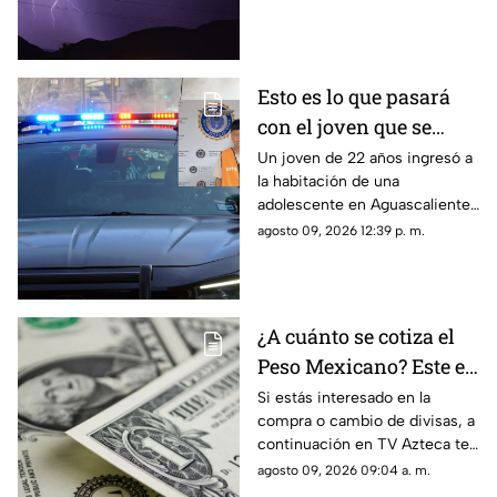
Te contamos los detalles
Esto es lo que pasará
con el joven que se
metió a la habitación
Un joven de 22 años ingresó a
la habitación de una
de una adolescente
adolescente en Aguascalientes
para tocarla en
para realizarle tocamientos; te
agosto 09, 2026 12:39 p. m.
Aguascalientes
contamos lo que se sabe de su
detención
¿A cuánto se cotiza el
Peso Mexicano? Este es
el precio del dólar en
Si estás interesado en la
compra o cambio de divisas, a
Aguascalientes hoy 9
continuación en TV Azteca te
de agosto de 2026
informamos cuál es el precio
agosto 09, 2026 09:04 a. m.
del dólar en Aguascalientes