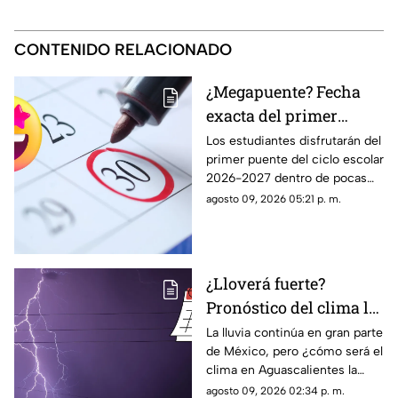
CONTENIDO RELACIONADO
¿Megapuente? Fecha
exacta del primer
puente del ciclo escolar
Los estudiantes disfrutarán del
primer puente del ciclo escolar
2026-2027 en
2026-2027 dentro de pocas
Aguascalientes
semanas; te contamos la fecha
agosto 09, 2026 05:21 p. m.
oficial en el calendario SEP
¿Lloverá fuerte?
Pronóstico del clima la
semana del 10 al 15 de
La lluvia continúa en gran parte
de México, pero ¿cómo será el
agosto en
clima en Aguascalientes la
Aguascalientes
semana del 10 al 15 de agosto?
agosto 09, 2026 02:34 p. m.