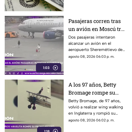
hoy 9 de agosto
Pasajeras corren tras
un avión en Moscú tras
llegar tarde a su vuelo
Dos pasajeras intentaron
alcanzar un avión en el
aeropuerto Sheremétievo de
Moscú tras llegar tarde a su
agosto 08, 2026 06:03 p. m.
vuelo, pero no pudieron
1:03
abordarlo
A los 97 años, Betty
Bromage rompe su
propio récord Guinness
Betty Bromage, de 97 años,
volvió a realizar wing walking
en las alturas
en Inglaterra y rompió su
propio récord Guinness tras
agosto 08, 2026 06:02 p. m.
superar un accidente
1:18
cerebrovascular