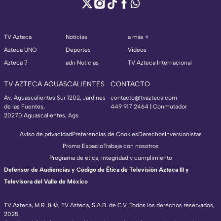
TV Azteca
Noticias
a más +
Azteca UNO
Deportes
Videos
Azteca 7
adn Noticias
TV Azteca Internacional
TV AZTECA AGUASCALIENTES
CONTACTO
Av. Aguascalientes Sur 1202, Jardines
contacto@tvazteca.com
de las Fuentes,
449 917 2464 | Conmutador
20270 Aguascalientes, Ags.
Aviso de privacidad
Preferencias de Cookies
Derechos
Inversionistas
Promo Espacio
Trabaja con nosotros
Programa de ética, integridad y cumplimiento
Defensor de Audiencias y Código de Ética de Televisión Azteca III y
Televisora del Valle de México
TV Azteca, M.R. & ©, TV Azteca, S.A.B. de C.V. Todos los derechos reservados,
2025.