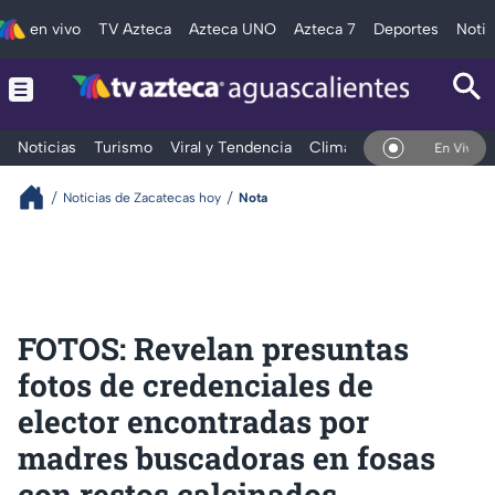
en vivo
TV Azteca
Azteca UNO
Azteca 7
Deportes
Notic
Noticias
Turismo
Viral y Tendencia
Clima
Deportes
Espec
En Vivo
Noticias de Zacatecas hoy
Nota
FOTOS: Revelan presuntas
fotos de credenciales de
elector encontradas por
madres buscadoras en fosas
con restos calcinados