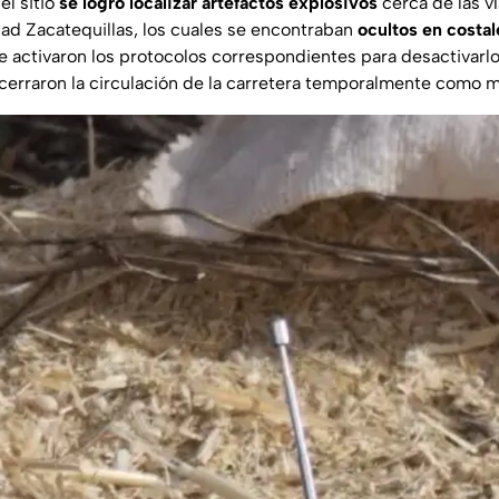
el sitio
se logró localizar artefactos explosivos
cerca de las ví
ad Zacatequillas, los cuales se encontraban
ocultos en costal
se activaron los protocolos correspondientes para desactivarlo
 cerraron la circulación de la carretera temporalmente como 