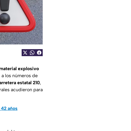
material explosivo
n a los números de
arretera estatal 210
,
rales acudieron para
 42 años