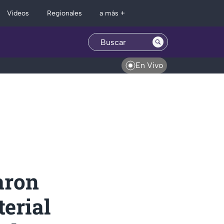
Regionales
Videos
a más +
En Vivo
aron
erial