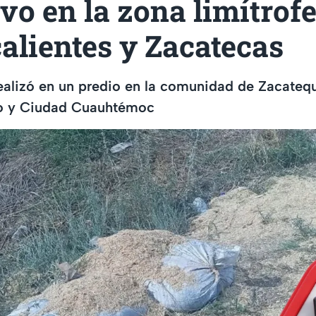
vo en la zona limítrofe
alientes y Zacatecas
realizó en un predio en la comunidad de Zacatequi
ío y Ciudad Cuauhtémoc