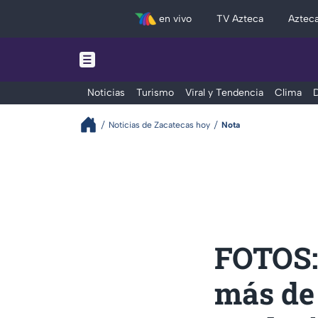
en vivo
TV Azteca
Aztec
Noticias
Turismo
Viral y Tendencia
Clima
D
Noticias de Zacatecas hoy
Nota
FOTOS:
más de