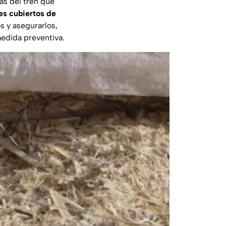
as del tren que
es cubiertos de
s y asegurarlos,
medida preventiva.