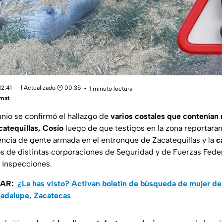
12:41
| Actualizado 🕑 00:35
1 minuto lectura
mat
unio se confirmó el hallazgo de
varios costales que contenían 
atequillas, Cosío
luego de que testigos en la zona reportara
ncia de gente armada en el entronque de Zacatequillas y la
c
s de distintas corporaciones de Seguridad y de Fuerzas Fede
e inspecciones.
SAR:
¿La has visto? Activan boletín de búsqueda de mujer de
adalupe, Zacatecas