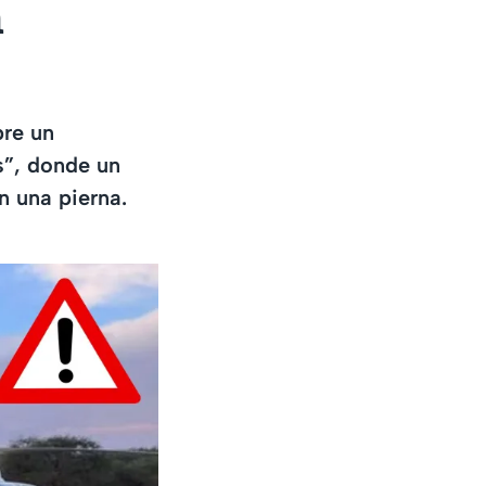
n
bre un
s”, donde un
n una pierna.