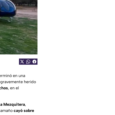
terminó en una
a gravemente herido
chos
, en el
a Mezquitera
,
 tamaño
cayó sobre