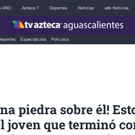
a UNO
Azteca 7
Deportes
Noticias
adn Noticias
eportes
Espectáculos
Policiaca
na piedra sobre él! Est
l joven que terminó con