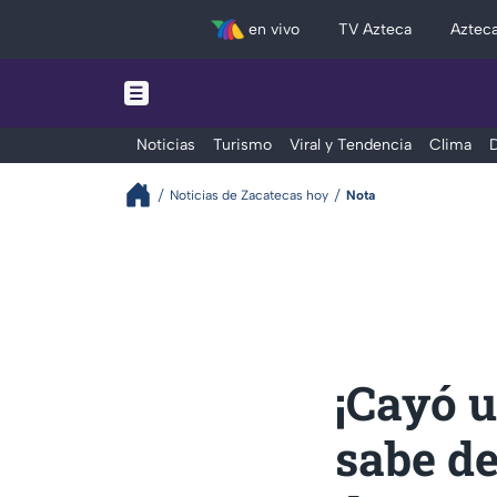
en vivo
TV Azteca
Aztec
Noticias
Turismo
Viral y Tendencia
Clima
D
Noticias de Zacatecas hoy
Nota
¡Cayó u
sabe de