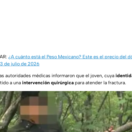
SAR:
¿A cuánto está el Peso Mexicano? Este es el precio del dó
3 de julio de 2026
as autoridades médicas informaron que el joven, cuya
identid
tido a una
intervención quirúrgica
para atender la fractura.