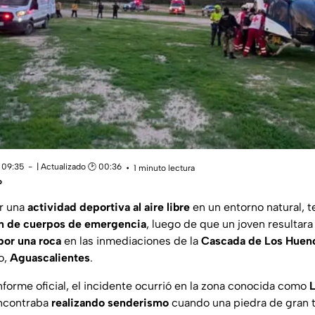
 09:35
| Actualizado 🕑 00:36
1 minuto lectura
o
er una
actividad deportiva al aire libre
en un entorno natural, 
ón de cuerpos de emergencia
, luego de que un joven resultar
por una roca
en las inmediaciones de la
Cascada de Los Huen
o,
Aguascalientes
.
forme oficial, el incidente ocurrió en la zona conocida como
L
encontraba
realizando senderismo
cuando una piedra de gran