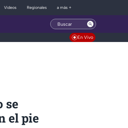
Regionales
Videos
a más +
En Vivo
o se
 el pie