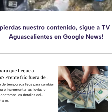
 pierdas nuestro contenido, sigue a TV
Aguascalientes en Google News!
para que llegue a
? Frente frío fuera de
ctará en agosto 2026
ra de temporada llega para cambiar
ma e incrementar las lluvias en
 contamos los detalles del
4 a. m.