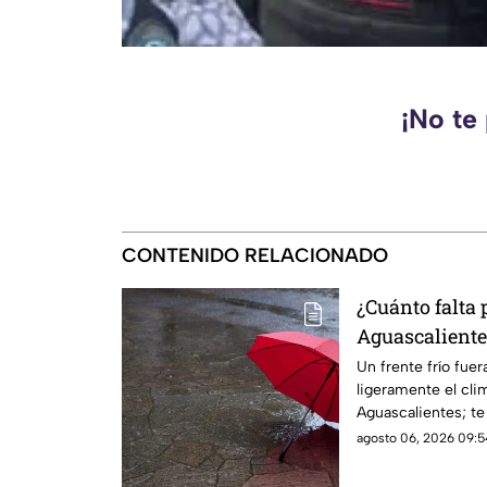
¡No te
CONTENIDO RELACIONADO
¿Cuánto falta 
Aguascalientes
temporada afe
Un frente frío fue
ligeramente el cli
Aguascalientes; te
pronóstico
agosto 06, 2026 09:5