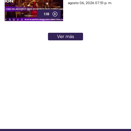
entrega de terror para distintos
agosto 06, 2026 07:51 p. m.
públicos.
1:18
Ver más