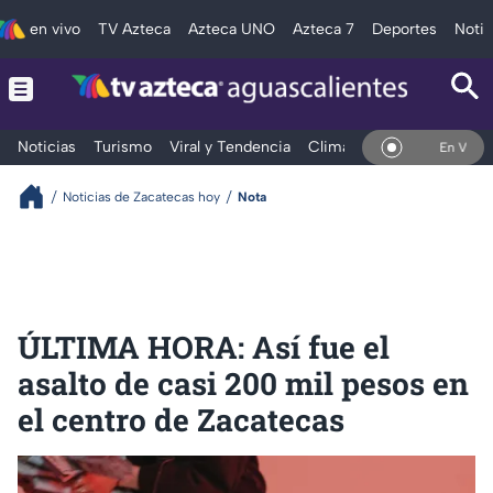
en vivo
TV Azteca
Azteca UNO
Azteca 7
Deportes
Notic
Noticias
Turismo
Viral y Tendencia
Clima
Deportes
Espec
En Vivo
Noticias de Zacatecas hoy
Nota
ÚLTIMA HORA: Así fue el
asalto de casi 200 mil pesos en
el centro de Zacatecas