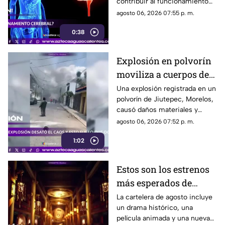
contribuir al funcionamiento
cognitivo cuando se combina
agosto 06, 2026 07:55 p. m.
con hábitos saludables
0:38
Explosión en polvorín
moviliza a cuerpos de
emergencia
Una explosión registrada en un
polvorín de Jiutepec, Morelos,
causó daños materiales y
generó un operativo de
agosto 06, 2026 07:52 p. m.
atención por parte de
1:02
autoridades
Estos son los estrenos
más esperados de
agosto
La cartelera de agosto incluye
un drama histórico, una
película animada y una nueva