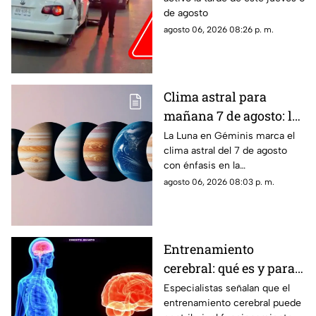
Reportan persecución y
de agosto
accidente vehicular
agosto 06, 2026 08:26 p. m.
Clima astral para
mañana 7 de agosto: la
Luna cambia a Géminis
La Luna en Géminis marca el
clima astral del 7 de agosto
y favorece la
con énfasis en la
comunicación
comunicación, las ideas y los
agosto 06, 2026 08:03 p. m.
cambios. Conoce los tránsitos
y tu horóscopo
Entrenamiento
cerebral: qué es y para
qué sirve
Especialistas señalan que el
entrenamiento cerebral puede