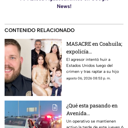
News!
CONTENIDO RELACIONADO
MASACRE en Coahuila;
expolicía
estadounidense atacó a
El agresor intentó huir a
Estados Unidos luego del
la familia de su
crimen y tras raptar a su hijo
expareja mexicana
agosto 06, 2026 08:53 p. m.
luego de que le
prohibieran acercarse
a su hijo por violencia
familiar
¿Qué esta pasando en
Avenida
Aguascalientes?
Un operativo se mantienen
activo la tarde de este jueves 6