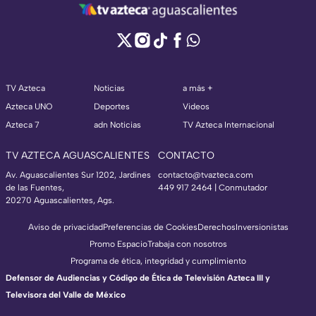
TV Azteca
Noticias
a más +
Azteca UNO
Deportes
Videos
Azteca 7
adn Noticias
TV Azteca Internacional
TV AZTECA AGUASCALIENTES
CONTACTO
Av. Aguascalientes Sur 1202, Jardines
contacto@tvazteca.com
de las Fuentes,
449 917 2464 | Conmutador
20270 Aguascalientes, Ags.
Aviso de privacidad
Preferencias de Cookies
Derechos
Inversionistas
Promo Espacio
Trabaja con nosotros
Programa de ética, integridad y cumplimiento
Defensor de Audiencias y Código de Ética de Televisión Azteca III y
Televisora del Valle de México