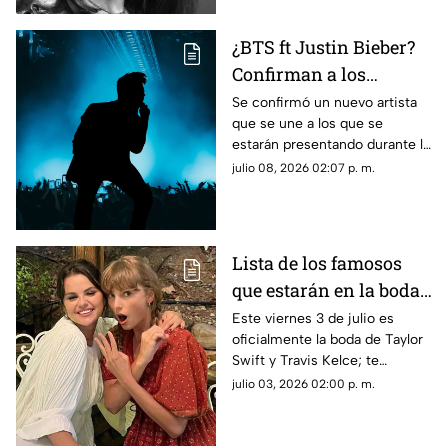
¿BTS ft Justin Bieber?
Confirman a los
artistas que se
Se confirmó un nuevo artista
que se une a los que se
presentarán en la final
estarán presentando durante la
de la Copa Mundial de
final de la Copa Mundial de la
julio 08, 2026 02:07 p. m.
la FIFA 2026™
FIFA 2026™ el próximo 19 de
julio; aquí los detalles
Lista de los famosos
que estarán en la boda
de Taylor Swift y
Este viernes 3 de julio es
oficialmente la boda de Taylor
Travis Kelce en Nueva
Swift y Travis Kelce; te
York
contamos lo que se sabe de
julio 03, 2026 02:00 p. m.
los famosos invitados