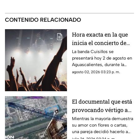
CONTENIDO RELACIONADO
Hora exacta en la que
inicia el concierto de
Cuisillos en
La banda Cuisillos se
presentará hoy 2 de agosto en
Aguascalientes hoy 2
Aguascalientes, durante la
de agosto
feria en Jesús María; te
agosto 02, 2026 03:23 p. m.
contamos a qué hora inicia el
concierto
El documental que está
provocando vértigo a
los espectadores
Mientras la mayoría demuestra
su amor con flores o cartas,
una pareja decidió hacerlo a
cientos de metros de altura,