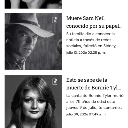
Muere Sam Neil
conocido por su papel
en Jurassic Park luego
Su familia dio a conocer la
noticia a través de redes
de que anunciara su
sociales; falleció en Sidney,
recuperación de cáncer
Australia
julio 13, 2026 02:28 p. m.
Esto se sabe de la
muerte de Bonnie Tyler,
cantante de “Total
La cantante Bonnie Tyler murió
a los 75 años de edad este
Eclipse of the Heart”
jueves 9 de julio; te contamos
hoy 9 de julio
lo que se sabe de su
julio 09, 2026 07:49 a. m.
fallecimiento