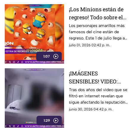
¡Los Minions están de
regreso! Todo sobre el
estreno hoy 1 de julio
Los personajes amarillos más
famosos del cine están de
regreso. Este 1 de julio llega a
los cines “Minions y
julio 01, 2026 02:42 p. m.
Monstruos”, la nueva aventura
1:07
de Illumination que promete
conquistar a chicos y grandes
¡IMÁGENES
SENSIBLES! VIDEO:
Revelan el video íntimo
Tras dos años del video que se
filtró en internet revelan que
que 6ix9ine subió con
sigue afectando la reputación
su ex pareja Yailín; le
de Yailín
junio 30, 2026 04:42 p. m.
costó contratos
millonarios a la artista
1:29