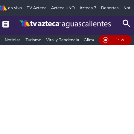
en vivo
TV Azteca
Azteca UNO
Azteca 7
Deportes
Notic
Noticias
Turismo
Viral y Tendencia
Clima
Deportes
Espec
En Vivo