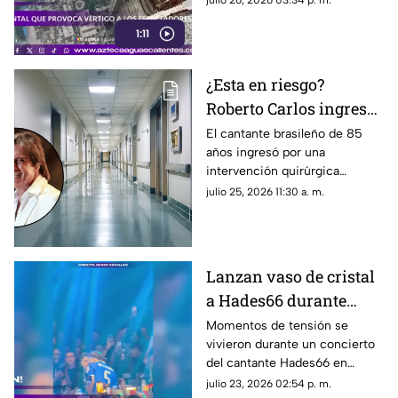
julio 26, 2026 03:34 p. m.
sin arnés y desafiando a la
1:11
muerte
¿Esta en riesgo?
Roberto Carlos ingresa
a un hospital; esto
El cantante brasileño de 85
años ingresó por una
sabemos sobre su
intervención quirúrgica
estado de salud
programada; te contamos los
julio 25, 2026 11:30 a. m.
detalles
Lanzan vaso de cristal
a Hades66 durante
concierto; terminó con
Momentos de tensión se
vivieron durante un concierto
heridas en el rostro
del cantante Hades66 en
Mallorca, España, luego de que
julio 23, 2026 02:54 p. m.