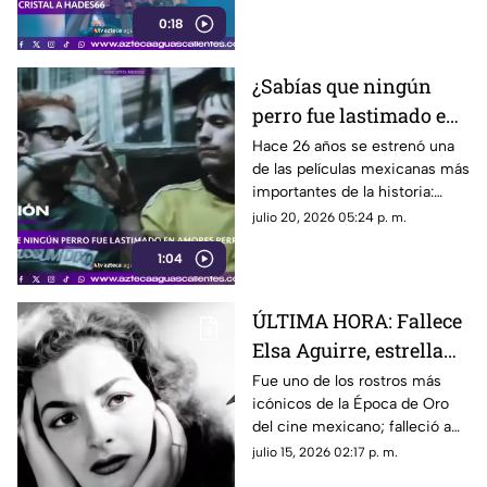
un espectador le arrojara un
0:18
vaso de cristal que impactó
directamente en su rostro
¿Sabías que ningún
perro fue lastimado en
la película Amores
Hace 26 años se estrenó una
de las películas mexicanas más
Perros?
importantes de la historia:
Amores Perros
julio 20, 2026 05:24 p. m.
1:04
ÚLTIMA HORA: Fallece
Elsa Aguirre, estrella
del Cine de Oro
Fue uno de los rostros más
icónicos de la Época de Oro
mexicano; esto
del cine mexicano; falleció a
sabemos
los 95 años
julio 15, 2026 02:17 p. m.