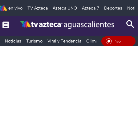
en vivo
TV Azteca
Azteca UNO
Azteca 7
Deportes
Notic
Noticias
Turismo
Viral y Tendencia
Clima
Deportes
Espec
En Vivo