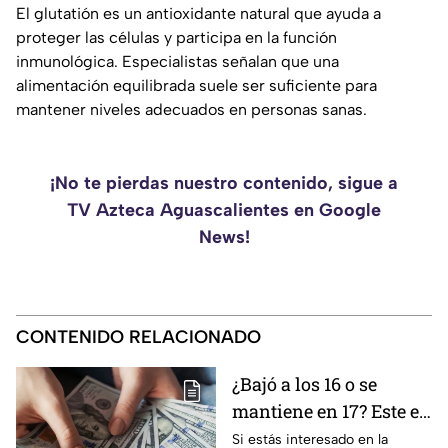
El glutatión es un antioxidante natural que ayuda a
proteger las células y participa en la función
inmunológica. Especialistas señalan que una
alimentación equilibrada suele ser suficiente para
mantener niveles adecuados en personas sanas.
¡No te pierdas nuestro contenido, sigue a
TV Azteca Aguascalientes en Google
News!
CONTENIDO RELACIONADO
¿Bajó a los 16 o se
mantiene en 17? Este es
el precio del dólar en
Si estás interesado en la