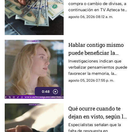
compra o cambio de divisas, a
Aguascalientes hoy 6
continuación en TV Azteca te
de agosto de 2026
informamos cuál es el precio
agosto 06, 2026 08:12 a. m.
del dólar en Aguascalientes
hoy 6 de agosto
Hablar contigo mismo
puede beneficiar la
concentración y la
Investigaciones indican que
verbalizar pensamientos puede
memoria
favorecer la memoria, la
planificación y el manejo de
agosto 05, 2026 07:55 p. m.
situaciones estresantes
0:48
Qué ocurre cuando te
dejan en visto, según la
psicología
Especialistas señalan que la
falta de respuesta en