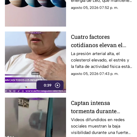
energía de Leo, que mantiene
el enfoque en la creatividad, la
agosto 05, 2026 07:52 p. m.
identidad y la expresión
personal
Cuatro factores
cotidianos elevan el
riesgo de infarto
La presión arterial alta, el
colesterol elevado, el estrés y
la falta de actividad física están
entre los principales factores
agosto 05, 2026 07:43 p. m.
asociados al infarto
0:39
Captan intensa
tormenta durante
recorrido del Cablebús
Videos difundidos en redes
sociales muestran la baja
en CDMX
visibilidad durante una fuerte