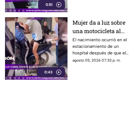
0:51
Mujer da a luz sobre
una motocicleta al
llegar a un hospital
El nacimiento ocurrió en el
estacionamiento de un
hospital después de que el
trabajo de parto avanzó
agosto 05, 2026 07:33 p. m.
durante el trayecto
0:43