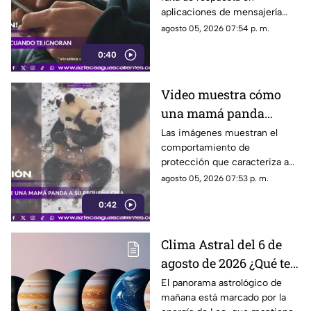
aplicaciones de mensajería
puede tener efectos
agosto 05, 2026 07:54 p. m.
emocionales y psicológicos
0:40
Video muestra cómo
una mamá panda
protege a su cría
Las imágenes muestran el
comportamiento de
protección que caracteriza a
las pandas gigantes durante los
agosto 05, 2026 07:53 p. m.
primeros meses de vida de
0:42
sus crías
Clima Astral del 6 de
agosto de 2026 ¿Qué te
depara la energía del
El panorama astrológico de
mañana está marcado por la
día?