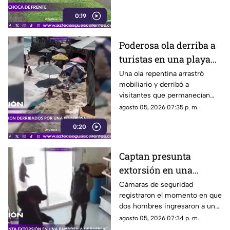
de los Tsáchilas.
0:19
Poderosa ola derriba a
turistas en una playa
de Bali
Una ola repentina arrastró
mobiliario y derribó a
visitantes que permanecían
cerca de la orilla en una playa
agosto 05, 2026 07:35 p. m.
de Indonesia
0:20
Captan presunta
extorsión en una
panadería de Puebla
Cámaras de seguridad
registraron el momento en que
dos hombres ingresaron a un
negocio de la colonia Bosques
agosto 05, 2026 07:34 p. m.
de Santa Anita.