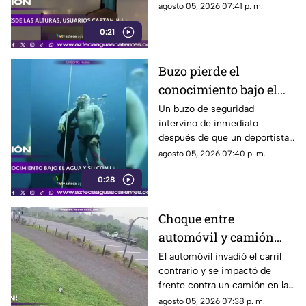
lluvia registrada en la Ciudad
agosto 05, 2026 07:41 p. m.
de México
0:21
Buzo pierde el
conocimiento bajo el
agua y es rescatado a
Un buzo de seguridad
intervino de inmediato
tiempo
después de que un deportista
perdiera el conocimiento
agosto 05, 2026 07:40 p. m.
durante una inmersión
0:28
Choque entre
automóvil y camión
con ganado deja cuatro
El automóvil invadió el carril
contrario y se impactó de
muertos en Ecuador
frente contra un camión en la
provincia de Santo Domingo
agosto 05, 2026 07:38 p. m.