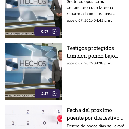
censura para ocultar
Sectores opositores
denunciaron que Morena
seńalamientos de
recurre a la censura para
narcopolítica
imponer su versión oficial y
agosto 07, 2026 04:42 p. m.
desestimar señalamientos que
0:57
vinculan a la 4T con la
narcopolítica.
Testigos protegidos
también ponen bajo
presión a políticos en
agosto 07, 2026 04:38 p. m.
México; detienen a
exgobernador señalado
por caso
AyotzinapaPublicado
2:27
Fecha del próximo
puente por día festivo
2026 para trabajadores
Dentro de pocos días se llevará