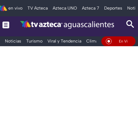
en vivo
TV Azteca
Azteca UNO
Azteca 7
Deportes
Notic
Noticias
Turismo
Viral y Tendencia
Clima
Deportes
Espec
En Vivo