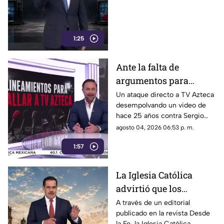
1:25
Ante la falta de
argumentos para
justificar lineamientos
Un ataque directo a TV Azteca
desempolvando un video de
diseñados para
hace 25 años contra Sergio
censurar, el Gobierno
Sarmiento. No es una disputa
agosto 04, 2026 06:53 p. m.
recurrió a la
política; es un intento
descalificación
1:57
desesperado por silenciar a la
crítica
La Iglesia Católica
advirtió que los
lineamientos para la
A través de un editorial
publicado en la revista Desde
defensa de las
la Fe, la Iglesia Católica