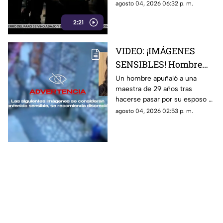
Rocha Moya y Enrique Inzunza
agosto 04, 2026 06:32 p. m.
con el crimen organizado.
2:21
Conoce los detalles de la
medida
VIDEO: ¡IMÁGENES
SENSIBLES! Hombre
apuñala más de 30
Un hombre apuñaló a una
maestra de 29 años tras
veces a maestra de 29
hacerse pasar por su esposo e
años en una escuela
ingresar a la escuela; te
agosto 04, 2026 02:53 p. m.
contamos lo que se sabe del
caso