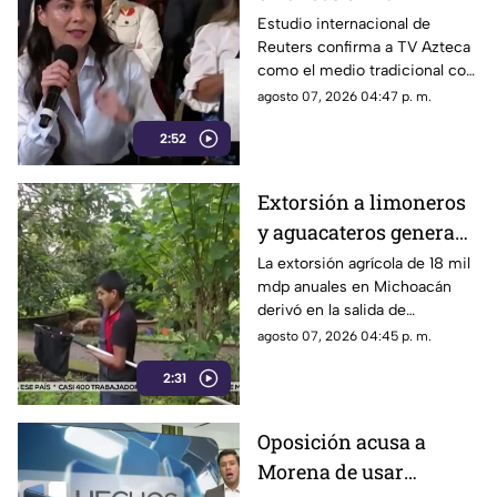
Mañanera: Estudio de
Estudio internacional de
Reuters confirma a TV Azteca
Reuters confirma
como el medio tradicional con
liderazgo de TV Azteca
mayor alcance y credibilidad
agosto 07, 2026 04:47 p. m.
en alcance y
en México, tras
credibilidad
2:52
inconsistencias en La
Mañanera
Extorsión a limoneros
y aguacateros genera
pérdidas de 18 mil mdp
La extorsión agrícola de 18 mil
mdp anuales en Michoacán
en Michoacán
derivó en la salida de
inspectores de EE. UU.,
agosto 07, 2026 04:45 p. m.
frenando la exportación de
2:31
aguacate y provocando
severas pérdidas
Oposición acusa a
Morena de usar