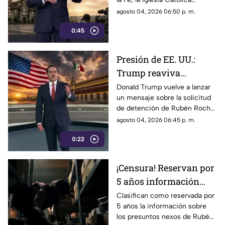
audiencias podrían
advirtió que los lineamientos
agosto 04, 2026 06:50 p. m.
convertirse en un
para la defensa de las
mecanismo de censura
0:45
audiencias podrían convertirse
en un mecanismo de censura
Presión de EE. UU.:
Trump reaviva
señalamientos contra
Donald Trump vuelve a lanzar
un mensaje sobre la solicitud
Rubén Rocha Moya y
de detención de Rubén Rocha
Enrique Inzunza
Moya y Enrique Inzunza.
agosto 04, 2026 06:45 p. m.
Conoce los detalles y la
0:22
postura de México
¡Censura! Reservan por
5 años información
sobre presuntos nexos
Clasifican como reservada por
5 años la información sobre
de Rocha Moya e
los presuntos nexos de Rubén
Inzunza con el crimen