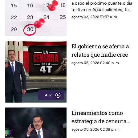
a cabo el próximo puente o día
y estudiantes en
festivo en Aguascalientes; te
Aguascalientes
contamos la fecha oficial para
agosto 06, 2026 10:57 a. m.
trabajadores y estudiantes
El gobierno se aferra a
relatos que nadie cree
agosto 05, 2026 02:40 p. m.
4:17
Lineamientos como
estrategia de censura
contra los ciudadanos
agosto 05, 2026 02:38 p. m.