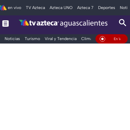
en vivo
TV Azteca
Azteca UNO
Azteca 7
Deportes
Notic
Noticias
Turismo
Viral y Tendencia
Clima
Deportes
Espec
En Vivo