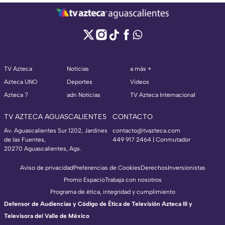
TV Azteca
Noticias
a más +
Azteca UNO
Deportes
Videos
Azteca 7
adn Noticias
TV Azteca Internacional
TV AZTECA AGUASCALIENTES
CONTACTO
Av. Aguascalientes Sur 1202, Jardines
contacto@tvazteca.com
de las Fuentes,
449 917 2464 | Conmutador
20270 Aguascalientes, Ags.
Aviso de privacidad
Preferencias de Cookies
Derechos
Inversionistas
Promo Espacio
Trabaja con nosotros
Programa de ética, integridad y cumplimiento
Defensor de Audiencias y Código de Ética de Televisión Azteca III y
Televisora del Valle de México