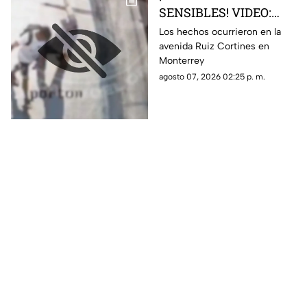
SENSIBLES! VIDEO:
Adulto mayor muere
Los hechos ocurrieron en la
avenida Ruiz Cortines en
atropellado por un
Monterrey
tráiler luego de ser
agosto 07, 2026 02:25 p. m.
empujado sin motivo
por un sujeto en la
banqueta