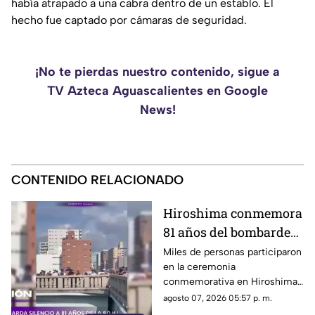
había atrapado a una cabra dentro de un establo. El
hecho fue captado por cámaras de seguridad.
¡No te pierdas nuestro contenido, sigue a
TV Azteca Aguascalientes en Google
News!
CONTENIDO RELACIONADO
Hiroshima conmemora
81 años del bombardeo
atómico con un minuto
Miles de personas participaron
en la ceremonia
de silencio
conmemorativa en Hiroshima,
donde se recordó a las
agosto 07, 2026 05:57 p. m.
víctimas del bombardeo