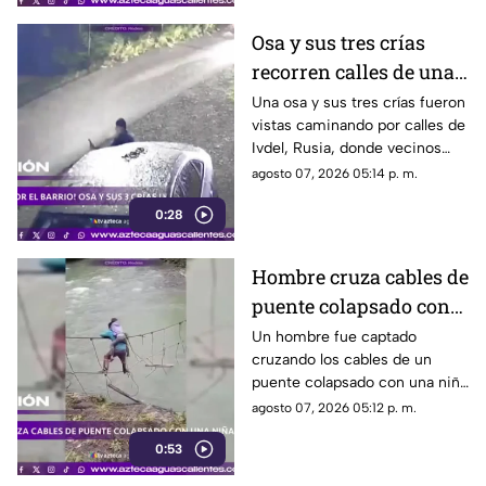
Osa y sus tres crías
recorren calles de una
ciudad en Rusia
Una osa y sus tres crías fueron
vistas caminando por calles de
Ivdel, Rusia, donde vecinos
reportan un aumento en los
agosto 07, 2026 05:14 p. m.
avistamientos de estos
0:28
animales
Hombre cruza cables de
puente colapsado con
una niña en Ecuador
Un hombre fue captado
cruzando los cables de un
puente colapsado con una niña
en la espalda, en Ecuador, ante
agosto 07, 2026 05:12 p. m.
la falta de una vía segura
0:53