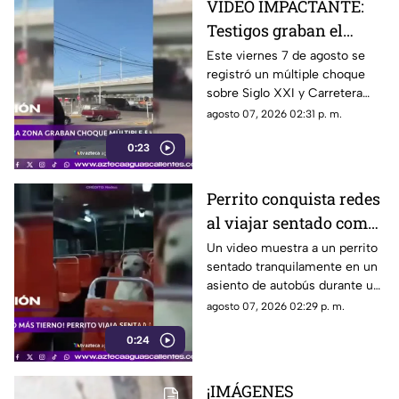
VIDEO IMPACTANTE:
Testigos graban el
momento exacto en que
Este viernes 7 de agosto se
registró un múltiple choque
tráiler impacta varios
sobre Siglo XXI y Carretera
autos en
Federal 70 Oriente
agosto 07, 2026 02:31 p. m.
Aguascalientes
0:23
Perrito conquista redes
al viajar sentado como
un pasajero en un
Un video muestra a un perrito
sentado tranquilamente en un
autobús
asiento de autobús durante un
recorrido. Usuarios destacaron
agosto 07, 2026 02:29 p. m.
su comportamiento y la
0:24
escena se viralizó
¡IMÁGENES