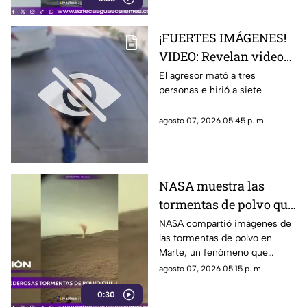
¡FUERTES IMÁGENES!
VIDEO: Revelan videos
de seguridad del tiroteo
El agresor mató a tres
personas e hirió a siete
realizado en famosa
cadena de
agosto 07, 2026 05:45 p. m.
hamburguesas en
Estados Unidos
NASA muestra las
tormentas de polvo que
cubren Marte
NASA compartió imágenes de
las tormentas de polvo en
Marte, un fenómeno que
puede extenderse por miles de
agosto 07, 2026 05:15 p. m.
kilómetros y afectar las
0:30
misiones de exploración