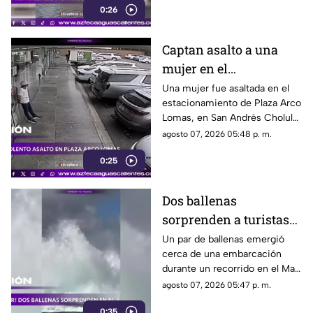
0:26
atómico ocurrido en 1945
Captan asalto a una
mujer en el
estacionamiento de
Una mujer fue asaltada en el
estacionamiento de Plaza Arco
Plaza Arco Lomas
Lomas, en San Andrés Cholula.
El ataque quedó registrado por
agosto 07, 2026 05:48 p. m.
cámaras de seguridad
0:25
Dos ballenas
sorprenden a turistas
durante avistamiento
Un par de ballenas emergió
cerca de una embarcación
en el Mar de Cortés
durante un recorrido en el Mar
de Cortés. El avistamiento fue
agosto 07, 2026 05:47 p. m.
captado en video y sorprendió
0:35
a los visitantes.