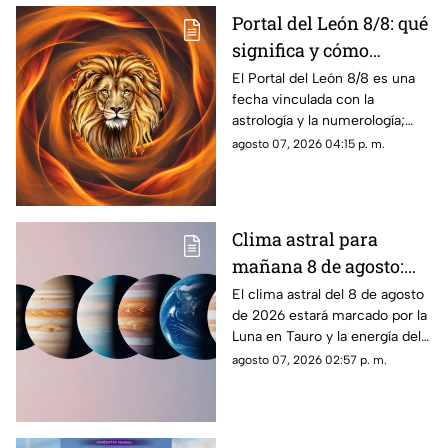
Portal del León 8/8: qué
significa y cómo
aprovechar la energía
El Portal del León 8/8 es una
fecha vinculada con la
de esta fecha
astrología y la numerología;
conoce qué significa, por qué
agosto 07, 2026 04:15 p. m.
recibe ese nombre y las
prácticas más comunes
Clima astral para
mañana 8 de agosto:
los principales
El clima astral del 8 de agosto
de 2026 estará marcado por la
movimientos
Luna en Tauro y la energía del
planetarios y el
Sol en Leo. Conoce los
agosto 07, 2026 02:57 p. m.
horóscopo de cada
principales tránsitos y el
signo
horóscopo de cada signo