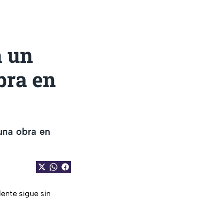
a un
bra en
una obra en
dente sigue sin