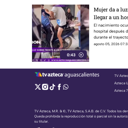
Mujer da a luz
llegar a un ho
El nacimiento ocur
hospital después d
durante el trayect
agosto 05, 2026 07:3
0:43
TV Azte
Azteca 
Azteca 7
TV Azteca, M.R. & ©, TV Azteca, S.A.B. de C.V. Todos los d
Queda prohibida la reproducción total o parcial sin la autoriz
su titular.