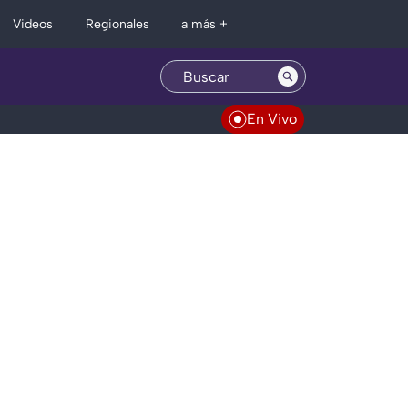
Regionales
Videos
a más +
En Vivo