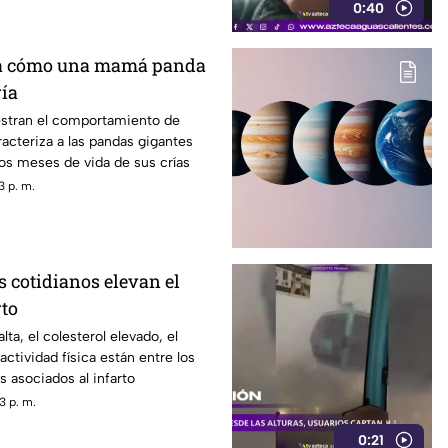
0:40
a cómo una mamá panda
ría
stran el comportamiento de
acteriza a las pandas gigantes
os meses de vida de sus crías
3 p. m.
s cotidianos elevan el
rto
alta, el colesterol elevado, el
 actividad física están entre los
s asociados al infarto
3 p. m.
0:21