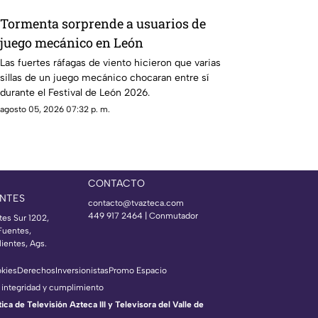
Tormenta sorprende a usuarios de
juego mecánico en León
Las fuertes ráfagas de viento hicieron que varias
sillas de un juego mecánico chocaran entre sí
durante el Festival de León 2026.
agosto 05, 2026 07:32 p. m.
CONTACTO
NTES
contacto@tvazteca.com
449 917 2464 | Conmutador
tes Sur 1202,
Fuentes,
ientes, Ags.
okies
Derechos
Inversionistas
Promo Espacio
 integridad y cumplimiento
a de Televisión Azteca III y Televisora del Valle de