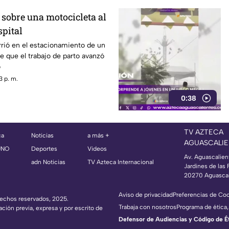
 sobre una motocicleta al
spital
rió en el estacionamiento de un
e que el trabajo de parto avanzó
o
3 p. m.
0:38
TV AZTECA
ca
Noticias
a más +
AGUASCALIE
UNO
Deportes
Videos
Av. Aguascalien
adn Noticias
TV Azteca Internacional
Jardines de las 
20270 Aguascal
Aviso de privacidad
Preferencias de Co
erechos reservados, 2025.
Trabaja con nosotros
Programa de ética,
ación previa, expresa y por escrito de
Defensor de Audiencias y Código de Étic