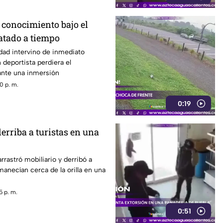
 conocimiento bajo el
atado a tiempo
dad intervino de inmediato
deportista perdiera el
nte una inmersión
0 p. m.
0:19
erriba a turistas en una
rrastró mobiliario y derribó a
manecían cerca de la orilla en una
5 p. m.
0:51