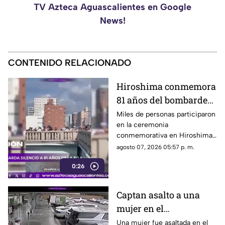
TV Azteca Aguascalientes en Google
News!
CONTENIDO RELACIONADO
Hiroshima conmemora
81 años del bombardeo
atómico con un minuto
Miles de personas participaron
en la ceremonia
de silencio
conmemorativa en Hiroshima,
donde se recordó a las
agosto 07, 2026 05:57 p. m.
víctimas del bombardeo
0:26
atómico ocurrido en 1945
Captan asalto a una
mujer en el
estacionamiento de
Una mujer fue asaltada en el