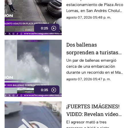
estacionamiento de Plaza Arco
Plaza Arco Lomas
Lomas, en San Andrés Cholula.
El ataque quedó registrado por
agosto 07, 2026 05:48 p. m.
cámaras de seguridad
0:25
Dos ballenas
sorprenden a turistas
durante avistamiento
Un par de ballenas emergió
cerca de una embarcación
en el Mar de Cortés
durante un recorrido en el Mar
de Cortés. El avistamiento fue
agosto 07, 2026 05:47 p. m.
captado en video y sorprendió
0:35
a los visitantes.
¡FUERTES IMÁGENES!
VIDEO: Revelan videos
de seguridad del tiroteo
El agresor mató a tres