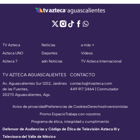
TV Azteca
Noticias
a más +
Azteca UNO
Deportes
Videos
Azteca 7
adn Noticias
TV Azteca Internacional
TV AZTECA AGUASCALIENTES
CONTACTO
Av. Aguascalientes Sur 1202, Jardines
contacto@tvazteca.com
de las Fuentes,
449 917 2464 | Conmutador
20270 Aguascalientes, Ags.
Aviso de privacidad
Preferencias de Cookies
Derechos
Inversionistas
Promo Espacio
Trabaja con nosotros
Programa de ética, integridad y cumplimiento
Defensor de Audiencias y Código de Ética de Televisión Azteca III y
Televisora del Valle de México