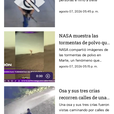
personas e hirió a siete
realizado en famosa
cadena de
agosto 07, 2026 05:45 p. m.
hamburguesas en
Estados Unidos
NASA muestra las
tormentas de polvo que
cubren Marte
NASA compartió imágenes de
las tormentas de polvo en
Marte, un fenómeno que
puede extenderse por miles de
agosto 07, 2026 05:15 p. m.
kilómetros y afectar las
0:30
misiones de exploración
Osa y sus tres crías
recorren calles de una
ciudad en Rusia
Una osa y sus tres crías fueron
vistas caminando por calles de