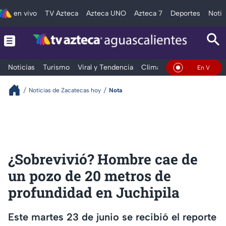
en vivo
TV Azteca
Azteca UNO
Azteca 7
Deportes
Notic
Noticias
Turismo
Viral y Tendencia
Clima
Deportes
Espec
En Vivo
Noticias de Zacatecas hoy
Nota
¿Sobrevivió? Hombre cae de
un pozo de 20 metros de
profundidad en Juchipila
Este martes 23 de junio se recibió el reporte