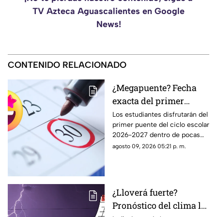
TV Azteca Aguascalientes en Google
News!
CONTENIDO RELACIONADO
¿Megapuente? Fecha
exacta del primer
puente del ciclo escolar
Los estudiantes disfrutarán del
primer puente del ciclo escolar
2026-2027 en
2026-2027 dentro de pocas
Aguascalientes
semanas; te contamos la fecha
agosto 09, 2026 05:21 p. m.
oficial en el calendario SEP
¿Lloverá fuerte?
Pronóstico del clima la