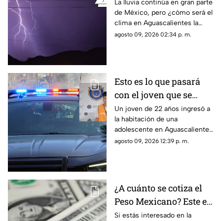
semana del 10 al 15 de
La lluvia continúa en gran parte
de México, pero ¿cómo será el
agosto en
clima en Aguascalientes la
Aguascalientes
semana del 10 al 15 de agosto?
agosto 09, 2026 02:34 p. m.
Te contamos los detalles
Esto es lo que pasará
con el joven que se
metió a la habitación
Un joven de 22 años ingresó a
la habitación de una
de una adolescente
adolescente en Aguascalientes
para tocarla en
para realizarle tocamientos; te
agosto 09, 2026 12:39 p. m.
Aguascalientes
contamos lo que se sabe de su
detención
¿A cuánto se cotiza el
Peso Mexicano? Este es
el precio del dólar en
Si estás interesado en la