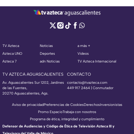
TV Azteca
Noticias
a más +
Azteca UNO
Deportes
Videos
Azteca 7
adn Noticias
TV Azteca Internacional
TV AZTECA AGUASCALIENTES
CONTACTO
Av. Aguascalientes Sur 1202, Jardines
contacto@tvazteca.com
de las Fuentes,
449 917 2464 | Conmutador
20270 Aguascalientes, Ags.
Aviso de privacidad
Preferencias de Cookies
Derechos
Inversionistas
Promo Espacio
Trabaja con nosotros
Programa de ética, integridad y cumplimiento
Defensor de Audiencias y Código de Ética de Televisión Azteca III y
Televisora del Valle de México