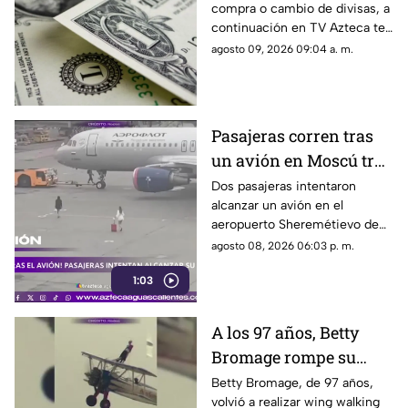
compra o cambio de divisas, a
Aguascalientes hoy 9
continuación en TV Azteca te
de agosto de 2026
informamos cuál es el precio
agosto 09, 2026 09:04 a. m.
del dólar en Aguascalientes
hoy 9 de agosto
Pasajeras corren tras
un avión en Moscú tras
llegar tarde a su vuelo
Dos pasajeras intentaron
alcanzar un avión en el
aeropuerto Sheremétievo de
Moscú tras llegar tarde a su
agosto 08, 2026 06:03 p. m.
vuelo, pero no pudieron
1:03
abordarlo
A los 97 años, Betty
Bromage rompe su
propio récord Guinness
Betty Bromage, de 97 años,
volvió a realizar wing walking
en las alturas