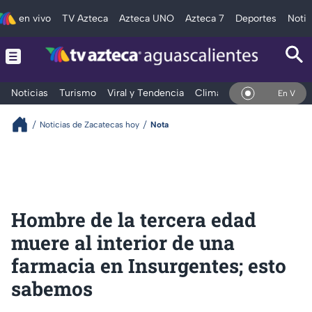
en vivo
TV Azteca
Azteca UNO
Azteca 7
Deportes
Notic
Noticias
Turismo
Viral y Tendencia
Clima
Deportes
Espec
En Vivo
Noticias de Zacatecas hoy
Nota
Hombre de la tercera edad
muere al interior de una
farmacia en Insurgentes; esto
sabemos