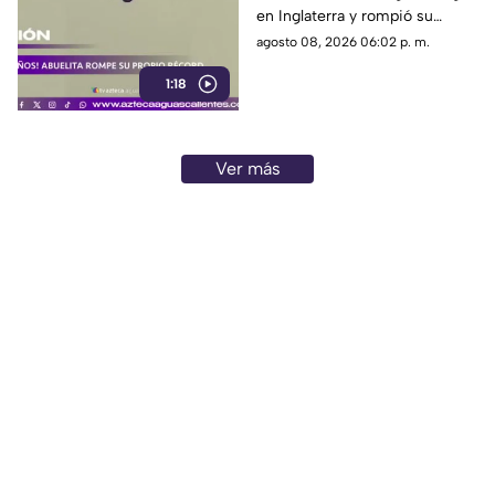
en Inglaterra y rompió su
propio récord Guinness tras
agosto 08, 2026 06:02 p. m.
superar un accidente
1:18
cerebrovascular
Ver más