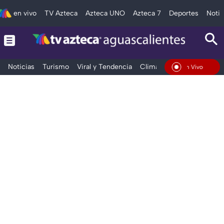
en vivo
TV Azteca
Azteca UNO
Azteca 7
Deportes
Notic
Noticias
Turismo
Viral y Tendencia
Clima
Deportes
Espec
En Vivo