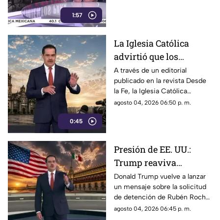
recurrió a la
política; es un intento
descalificación
1:57
desesperado por silenciar a la
crítica
La Iglesia Católica
advirtió que los
lineamientos para la
A través de un editorial
publicado en la revista Desde
defensa de las
la Fe, la Iglesia Católica
audiencias podrían
advirtió que los lineamientos
agosto 04, 2026 06:50 p. m.
convertirse en un
para la defensa de las
mecanismo de censura
0:45
audiencias podrían convertirse
en un mecanismo de censura
Presión de EE. UU.:
Trump reaviva
señalamientos contra
Donald Trump vuelve a lanzar
un mensaje sobre la solicitud
Rubén Rocha Moya y
de detención de Rubén Rocha
Enrique Inzunza
Moya y Enrique Inzunza.
agosto 04, 2026 06:45 p. m.
Conoce los detalles y la