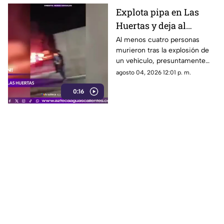
Explota pipa en Las
Huertas y deja al
menos 4 personas
Al menos cuatro personas
murieron tras la explosión de
muertas
un vehículo, presuntamente
una pipa cargada con
agosto 04, 2026 12:01 p. m.
combustible, ocurrida al
0:16
interior de una pensión
ubicada en la colonia Las
Huertas