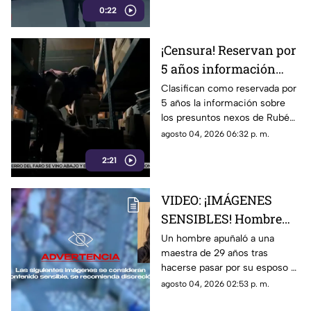
0:22
postura de México
¡Censura! Reservan por
5 años información
sobre presuntos nexos
Clasifican como reservada por
5 años la información sobre
de Rocha Moya e
los presuntos nexos de Rubén
Inzunza con el crimen
Rocha Moya y Enrique Inzunza
agosto 04, 2026 06:32 p. m.
con el crimen organizado.
2:21
Conoce los detalles de la
medida
VIDEO: ¡IMÁGENES
SENSIBLES! Hombre
apuñala más de 30
Un hombre apuñaló a una
maestra de 29 años tras
veces a maestra de 29
hacerse pasar por su esposo e
años en una escuela
ingresar a la escuela; te
agosto 04, 2026 02:53 p. m.
contamos lo que se sabe del