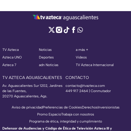
TV Azteca
Noticias
a más +
Azteca UNO
Deportes
Videos
Azteca 7
adn Noticias
TV Azteca Internacional
TV AZTECA AGUASCALIENTES
CONTACTO
Av. Aguascalientes Sur 1202, Jardines
contacto@tvazteca.com
de las Fuentes,
449 917 2464 | Conmutador
20270 Aguascalientes, Ags.
Aviso de privacidad
Preferencias de Cookies
Derechos
Inversionistas
Promo Espacio
Trabaja con nosotros
Programa de ética, integridad y cumplimiento
Defensor de Audiencias y Código de Ética de Televisión Azteca III y