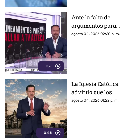
caso
Ante la falta de
argumentos para
justificar lineamientos
agosto 04, 2026 02:30 p. m.
diseñados para
censurar, el Gobierno
recurrió a la
descalificación
1:57
La Iglesia Católica
advirtió que los
lineamientos para la
agosto 04, 2026 01:22 p. m.
defensa de las
audiencias podrían
convertirse en un
mecanismo de censura
0:45