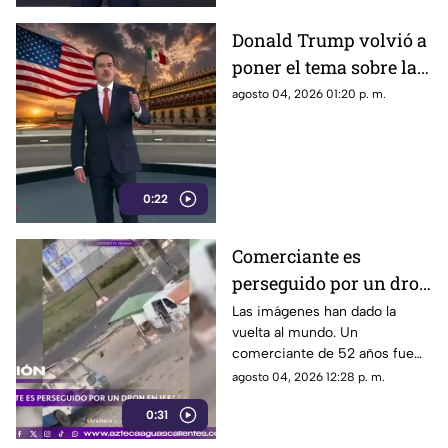
Donald Trump volvió a
poner el tema sobre la
mesa sobre la
agosto 04, 2026 01:20 p. m.
detención de Rubén
Rocha Moya y Enrique
Inzunza
0:22
Comerciante es
perseguido por un dron
en Jersón
Las imágenes han dado la
vuelta al mundo. Un
comerciante de 52 años fue
perseguido por un dron FPV
agosto 04, 2026 12:28 p. m.
mientras instalaba su puesto
0:31
de verduras en Jersón, Ucrania