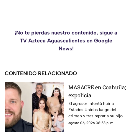
¡No te pierdas nuestro contenido, sigue a
TV Azteca Aguascalientes en Google
News!
CONTENIDO RELACIONADO
MASACRE en Coahuila;
expolicía
estadounidense atacó a
El agresor intentó huir a
Estados Unidos luego del
la familia de su
crimen y tras raptar a su hijo
expareja mexicana
agosto 06, 2026 08:53 p. m.
luego de que le