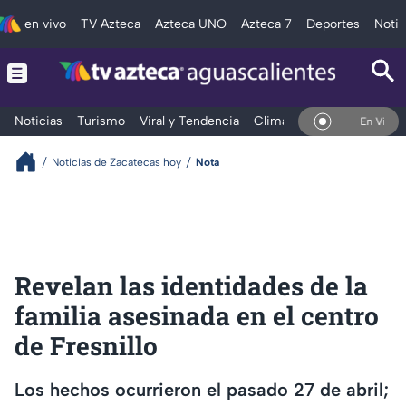
en vivo
TV Azteca
Azteca UNO
Azteca 7
Deportes
Notic
Noticias
Turismo
Viral y Tendencia
Clima
Deportes
Espec
En Vivo
Noticias de Zacatecas hoy
Nota
Revelan las identidades de la
familia asesinada en el centro
de Fresnillo
Los hechos ocurrieron el pasado 27 de abril;