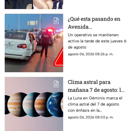
prohibieran acercarse
a su hijo por violencia
familiar
¿Qué esta pasando en
Avenida
Aguascalientes?
Un operativo se mantienen
activo la tarde de este jueves 6
Reportan persecución y
de agosto
accidente vehicular
agosto 06, 2026 08:26 p. m.
Clima astral para
mañana 7 de agosto: la
Luna cambia a Géminis
La Luna en Géminis marca el
clima astral del 7 de agosto
y favorece la
con énfasis en la
comunicación
comunicación, las ideas y los
agosto 06, 2026 08:03 p. m.
cambios. Conoce los tránsitos
y tu horóscopo