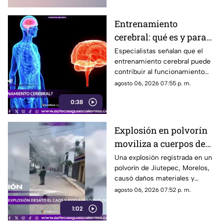
Entrenamiento
cerebral: qué es y para
qué sirve
Especialistas señalan que el
entrenamiento cerebral puede
contribuir al funcionamiento
cognitivo cuando se combina
agosto 06, 2026 07:55 p. m.
con hábitos saludables
0:38
Explosión en polvorín
moviliza a cuerpos de
emergencia
Una explosión registrada en un
polvorín de Jiutepec, Morelos,
causó daños materiales y
generó un operativo de
agosto 06, 2026 07:52 p. m.
atención por parte de
1:02
autoridades