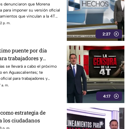
es denunciaron que Morena
a para imponer su versión oficial
amientos que vinculan a la 4T
a.
2 p. m.
2:27
ximo puente por día
ara trabajadores y
n Aguascalientes
as se llevará a cabo el próximo
vo en Aguascalientes; te
oficial para trabajadores y
 a. m.
4:17
como estrategia de
a los ciudadanos
8 p. m.