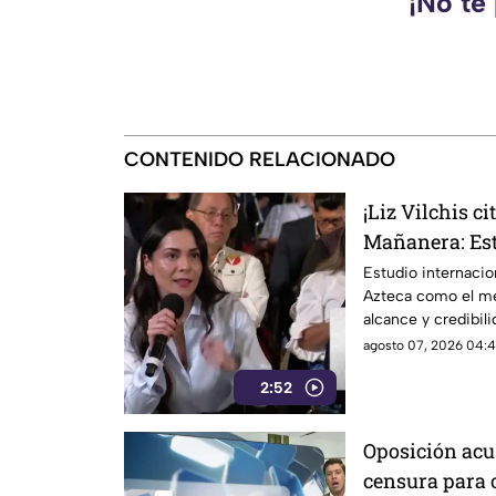
¡No te
CONTENIDO RELACIONADO
¡Liz Vilchis c
Mañanera: Est
liderazgo de T
Estudio internacio
Azteca como el me
credibilidad
alcance y credibil
inconsistencias e
agosto 07, 2026 04:4
2:52
Oposición acu
censura para 