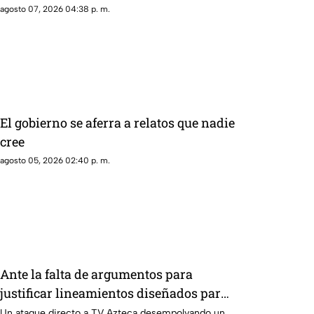
a exgobernador señalado por caso
agosto 07, 2026 04:38 p. m.
AyotzinapaPublicado
El gobierno se aferra a relatos que nadie
cree
agosto 05, 2026 02:40 p. m.
Ante la falta de argumentos para
justificar lineamientos diseñados para
censurar, el Gobierno recurrió a la
Un ataque directo a TV Azteca desempolvando un