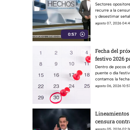
narcopolítica
Sectores opositor
recurre a la censur
y desestimar señal
con la narcopolític
agosto 07, 2026 04:4
0:57
Fecha del pró
festivo 2026 p
estudiantes e
Dentro de pocos dí
puente o día festi
contamos la fecha 
estudiantes
agosto 06, 2026 10:57
Lineamientos 
censura contr
agosto 05, 2026 02:3