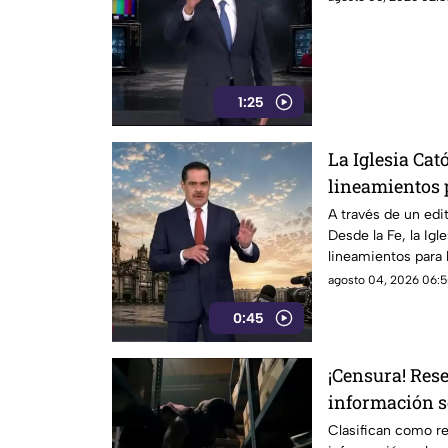
1:25
La Iglesia Cató
lineamientos p
audiencias po
A través de un edit
Desde la Fe, la Igl
mecanismo de
lineamientos para 
podrían convertir
agosto 04, 2026 06:5
0:45
¡Censura! Res
información s
Rocha Moya e 
Clasifican como re