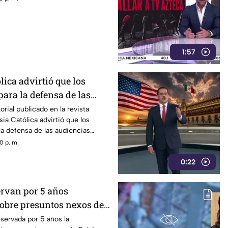
1:57
lica advirtió que los
ara la defensa de las
drían convertirse en un
orial publicado en la revista
esia Católica advirtió que los
 censura
la defensa de las audiencias
se en un mecanismo de censura
0 p. m.
0:22
ervan por 5 años
obre presuntos nexos de
Inzunza con el crimen
servada por 5 años la