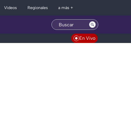
Regionales
Videos
a más +
En Vivo