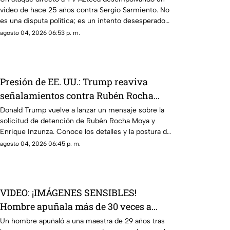
video de hace 25 años contra Sergio Sarmiento. No
descalificación
es una disputa política; es un intento desesperado
por silenciar a la crítica
agosto 04, 2026 06:53 p. m.
Presión de EE. UU.: Trump reaviva
señalamientos contra Rubén Rocha
Moya y Enrique Inzunza
Donald Trump vuelve a lanzar un mensaje sobre la
solicitud de detención de Rubén Rocha Moya y
Enrique Inzunza. Conoce los detalles y la postura de
México
agosto 04, 2026 06:45 p. m.
VIDEO: ¡IMÁGENES SENSIBLES!
Hombre apuñala más de 30 veces a
maestra de 29 años en una escuela
Un hombre apuñaló a una maestra de 29 años tras