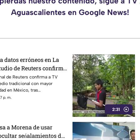
 pierdas nuestro contenido, sigue a TV
Aguascalientes en Google News!
ita datos erróneos en La
udio de Reuters confirma
V Azteca en alcance y
nal de Reuters confirma a TV
dio tradicional con mayor
idad en México, tras
n La Mañanera
7 p. m.
2:31
sa a Morena de usar
ocultar seńalamientos de