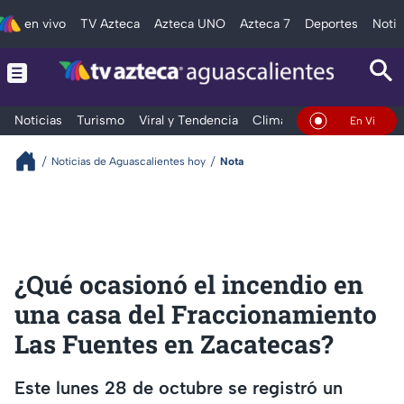
en vivo
TV Azteca
Azteca UNO
Azteca 7
Deportes
Notic
Noticias
Turismo
Viral y Tendencia
Clima
Deportes
Espec
En Vivo
Noticias de Aguascalientes hoy
Nota
¿Qué ocasionó el incendio en
una casa del Fraccionamiento
Las Fuentes en Zacatecas?
Este lunes 28 de octubre se registró un