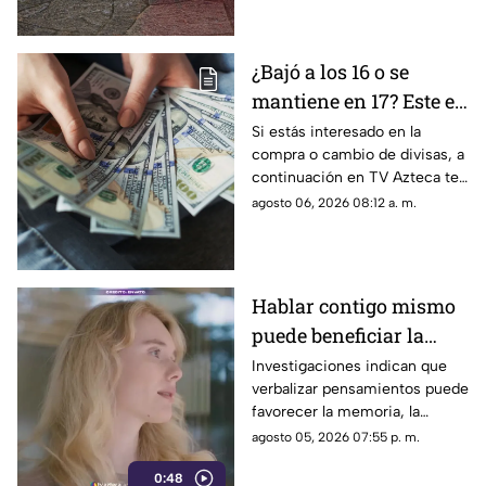
los detalles del pronóstico
¿Bajó a los 16 o se
mantiene en 17? Este es
el precio del dólar en
Si estás interesado en la
compra o cambio de divisas, a
Aguascalientes hoy 6
continuación en TV Azteca te
de agosto de 2026
informamos cuál es el precio
agosto 06, 2026 08:12 a. m.
del dólar en Aguascalientes
hoy 6 de agosto
Hablar contigo mismo
puede beneficiar la
concentración y la
Investigaciones indican que
verbalizar pensamientos puede
memoria
favorecer la memoria, la
planificación y el manejo de
agosto 05, 2026 07:55 p. m.
situaciones estresantes
0:48