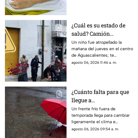
los detalles sobre cómo se
contagió
¿Cuál es su estado de
salud? Camión
atropella a niño de 11
Un niño fue atropellado la
mañana del jueves en el centro
años en Aguascalientes
de Aguascalientes; te
hoy 6 de agosto
contamos lo que se sabe del
agosto 06, 2026 11:46 a. m.
accidente hoy
¿Cuánto falta para que
llegue a
Aguascalientes? Frente
Un frente frío fuera de
temporada llega para cambiar
frío fuera de temporada
ligeramente el clima e
afectará en agosto 2026
incrementar las lluvias en
agosto 06, 2026 09:54 a. m.
Aguascalientes; te contamos