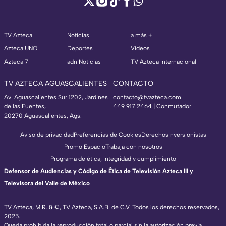
TV Azteca
Noticias
a más +
Azteca UNO
Deportes
Videos
Azteca 7
adn Noticias
TV Azteca Internacional
TV AZTECA AGUASCALIENTES
CONTACTO
Av. Aguascalientes Sur 1202, Jardines
contacto@tvazteca.com
de las Fuentes,
449 917 2464 | Conmutador
20270 Aguascalientes, Ags.
Aviso de privacidad
Preferencias de Cookies
Derechos
Inversionistas
Promo Espacio
Trabaja con nosotros
Programa de ética, integridad y cumplimiento
Defensor de Audiencias y Código de Ética de Televisión Azteca III y
Televisora del Valle de México
TV Azteca, M.R. & ©, TV Azteca, S.A.B. de C.V. Todos los derechos reservados,
2025.
Queda prohibida la reproducción total o parcial sin la autorización previa,