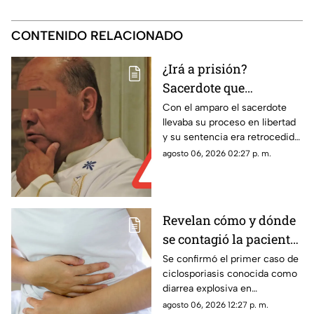
CONTENIDO RELACIONADO
¿Irá a prisión?
Sacerdote que
presuntamente abuso
Con el amparo el sacerdote
llevaba su proceso en libertad
de dos monaguillos en
y su sentencia era retrocedida;
Aguascalientes perdió
ahora el proceso legal
agosto 06, 2026 02:27 p. m.
Juicio de Amparo
continuará con posibles
cambios en las condiciones
penales
Revelan cómo y dónde
se contagió la paciente
de diarrea explosiva en
Se confirmó el primer caso de
ciclosporiasis conocida como
Aguascalientes
diarrea explosiva en
Aguascalientes; te contamos
agosto 06, 2026 12:27 p. m.