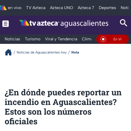
en vivo
TV Azteca
Azteca UNO
Azteca 7
Deportes
Notic
Noticias
Turismo
Viral y Tendencia
Clima
Deportes
Espec
En Vivo
Noticias de Aguascalientes hoy
Nota
¿En dónde puedes reportar un
incendio en Aguascalientes?
Estos son los números
oficiales