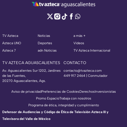
TV Azteca
Noticias
a más +
Azteca UNO
Deportes
Videos
Azteca 7
adn Noticias
TV Azteca Internacional
TV AZTECA AGUASCALIENTES
CONTACTO
Av. Aguascalientes Sur 1202, Jardines
contacto@tvazteca.com
de las Fuentes,
449 917 2464 | Conmutador
20270 Aguascalientes, Ags.
Aviso de privacidad
Preferencias de Cookies
Derechos
Inversionistas
Promo Espacio
Trabaja con nosotros
Programa de ética, integridad y cumplimiento
Defensor de Audiencias y Código de Ética de Televisión Azteca III y
Televisora del Valle de México