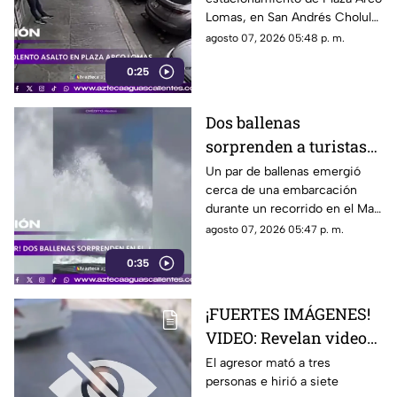
Plaza Arco Lomas
Lomas, en San Andrés Cholula.
El ataque quedó registrado por
agosto 07, 2026 05:48 p. m.
cámaras de seguridad
0:25
Dos ballenas
sorprenden a turistas
durante avistamiento
Un par de ballenas emergió
cerca de una embarcación
en el Mar de Cortés
durante un recorrido en el Mar
de Cortés. El avistamiento fue
agosto 07, 2026 05:47 p. m.
captado en video y sorprendió
0:35
a los visitantes.
¡FUERTES IMÁGENES!
VIDEO: Revelan videos
de seguridad del tiroteo
El agresor mató a tres
personas e hirió a siete
realizado en famosa