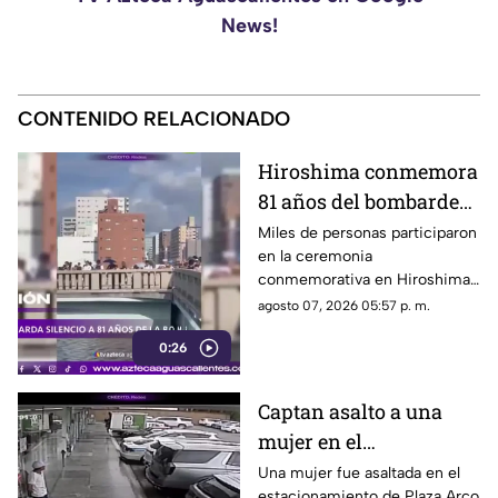
News!
CONTENIDO RELACIONADO
Hiroshima conmemora
81 años del bombardeo
atómico con un minuto
Miles de personas participaron
en la ceremonia
de silencio
conmemorativa en Hiroshima,
donde se recordó a las
agosto 07, 2026 05:57 p. m.
víctimas del bombardeo
0:26
atómico ocurrido en 1945
Captan asalto a una
mujer en el
estacionamiento de
Una mujer fue asaltada en el
estacionamiento de Plaza Arco