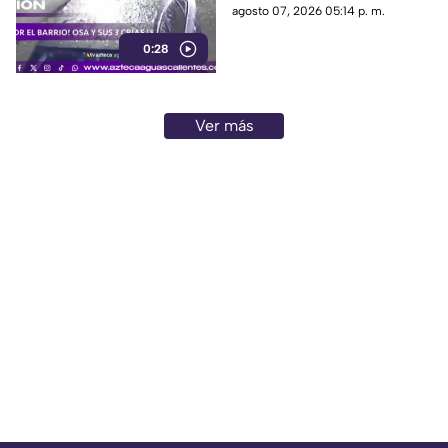
reportan un aumento en los
agosto 07, 2026 05:14 p. m.
avistamientos de estos
0:28
animales
Ver más