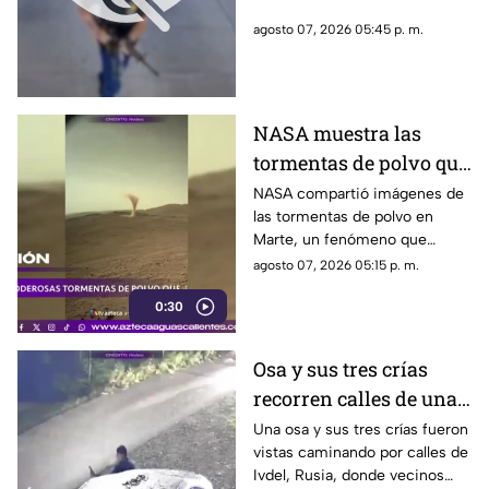
cadena de
agosto 07, 2026 05:45 p. m.
hamburguesas en
Estados Unidos
NASA muestra las
tormentas de polvo que
cubren Marte
NASA compartió imágenes de
las tormentas de polvo en
Marte, un fenómeno que
puede extenderse por miles de
agosto 07, 2026 05:15 p. m.
kilómetros y afectar las
0:30
misiones de exploración
Osa y sus tres crías
recorren calles de una
ciudad en Rusia
Una osa y sus tres crías fueron
vistas caminando por calles de
Ivdel, Rusia, donde vecinos