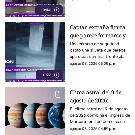
acudieron para auxiliarlo
0:44
Captan extraña figura
que parece formarse y
desaparecer frente a
Una cámara de seguridad
captó una silueta que parece
una cámara
aparecer, caminar frente al
lente y desaparecer. El video
agosto 08, 2026 05:05 p. m.
generó teorías en redes.
0:22
Clima astral del 9 de
agosto de 2026:
cambios en la
El clima astral del 9 de agosto
de 2026 combina el ingreso de
comunicación y
Mercurio en Leo con el paso
enfoque emocional
de la Luna a Cáncer y Venus en
agosto 08, 2026 04:59 p. m.
Libra.