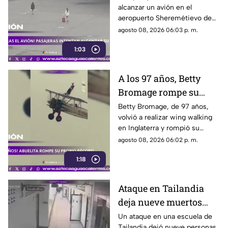
alcanzar un avión en el
aeropuerto Sheremétievo de
Moscú tras llegar tarde a su
agosto 08, 2026 06:03 p. m.
vuelo, pero no pudieron
1:03
abordarlo
A los 97 años, Betty
Bromage rompe su
propio récord Guinness
Betty Bromage, de 97 años,
volvió a realizar wing walking
en las alturas
en Inglaterra y rompió su
propio récord Guinness tras
agosto 08, 2026 06:02 p. m.
superar un accidente
1:18
cerebrovascular
Ataque en Tailandia
deja nueve muertos
tras agresión en una
Un ataque en una escuela de
Tailandia dejó nueve personas