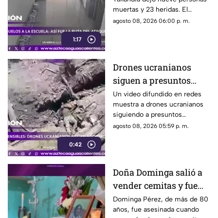
escuela
muertas y 23 heridas. El
presunto agresor, de 14 años,
agosto 08, 2026 06:00 p. m.
también falleció
1:17
Drones ucranianos
siguen a presuntos
soldados rusos durante
Un video difundido en redes
muestra a drones ucranianos
varias horas
siguiendo a presuntos
soldados rusos antes de un
agosto 08, 2026 05:59 p. m.
ataque durante la guerra
0:42
Doña Dominga salió a
vender cemitas y fue
asesinada al regresar a
Dominga Pérez, de más de 80
años, fue asesinada cuando
casa; así fue la agresión