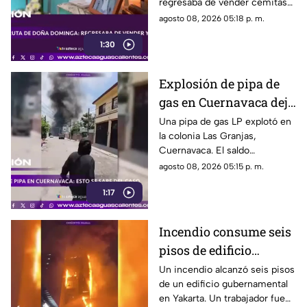
regresaba de vender cemitas
(VIDEO)
en Chachapa. La Fiscalía de
agosto 08, 2026 05:18 p. m.
Puebla investiga el caso
1:30
Explosión de pipa de
gas en Cuernavaca deja
21 personas lesionadas
Una pipa de gas LP explotó en
la colonia Las Granjas,
Cuernavaca. El saldo
preliminar es de 21 lesionados
agosto 08, 2026 05:15 p. m.
y 32 inmuebles afectados
1:17
Incendio consume seis
pisos de edificio
gubernamental en
Un incendio alcanzó seis pisos
de un edificio gubernamental
Yakarta
en Yakarta. Un trabajador fue