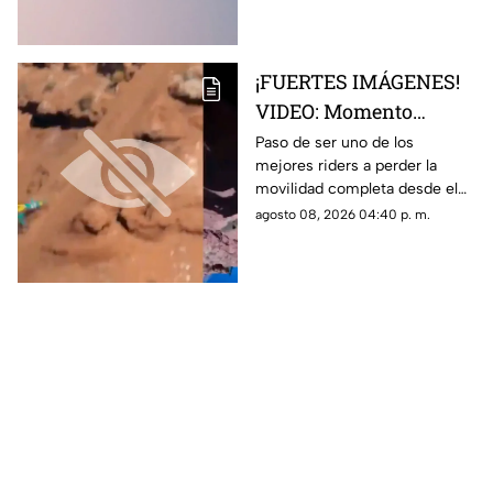
¡FUERTES IMÁGENES!
VIDEO: Momento
exacto en que famoso
Paso de ser uno de los
mejores riders a perder la
rider catalán sufre una
movilidad completa desde el
caída que lo deja
pecho hasta sus piernas
agosto 08, 2026 04:40 p. m.
parapléjico