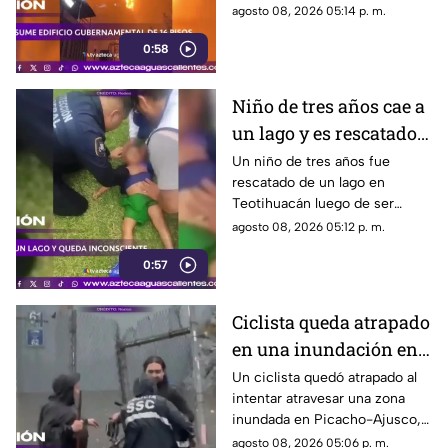
rescatado y cerca de mil
agosto 08, 2026 05:14 p. m.
empleados fueron reubicados
0:58
Niño de tres años cae a
un lago y es rescatado
inconsciente en
Un niño de tres años fue
rescatado de un lago en
Teotihuacán
Teotihuacán luego de ser
localizado inconsciente. Un
agosto 08, 2026 05:12 p. m.
agente realizó maniobras de
0:57
RCP
Ciclista queda atrapado
en una inundación en
Picacho-Ajusco
Un ciclista quedó atrapado al
intentar atravesar una zona
inundada en Picacho-Ajusco,
Tlalpan. Elementos de la SSC
agosto 08, 2026 05:06 p. m.