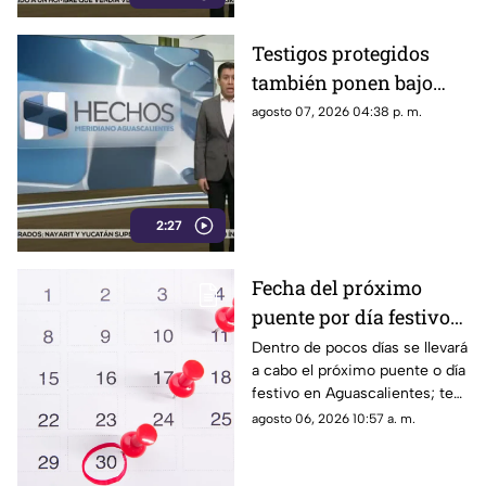
narcopolítica.
Testigos protegidos
también ponen bajo
presión a políticos en
agosto 07, 2026 04:38 p. m.
México; detienen a
exgobernador señalado
por caso
AyotzinapaPublicado
2:27
Fecha del próximo
puente por día festivo
2026 para trabajadores
Dentro de pocos días se llevará
a cabo el próximo puente o día
y estudiantes en
festivo en Aguascalientes; te
Aguascalientes
contamos la fecha oficial para
agosto 06, 2026 10:57 a. m.
trabajadores y estudiantes