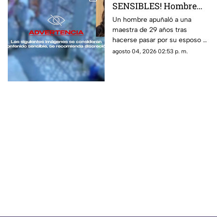
SENSIBLES! Hombre
apuñala más de 30
Un hombre apuñaló a una
maestra de 29 años tras
veces a maestra de 29
hacerse pasar por su esposo e
años en una escuela
ingresar a la escuela; te
agosto 04, 2026 02:53 p. m.
contamos lo que se sabe del
caso