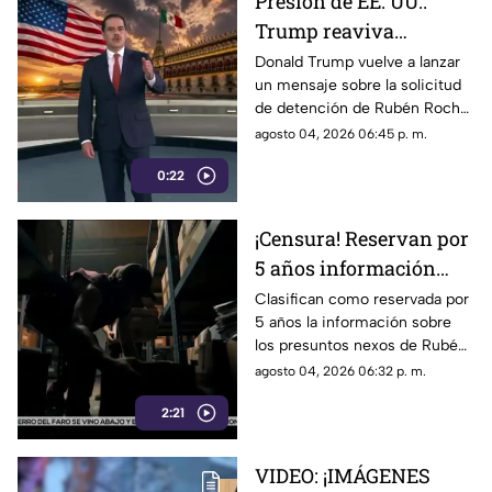
Presión de EE. UU.:
Trump reaviva
señalamientos contra
Donald Trump vuelve a lanzar
un mensaje sobre la solicitud
Rubén Rocha Moya y
de detención de Rubén Rocha
Enrique Inzunza
Moya y Enrique Inzunza.
agosto 04, 2026 06:45 p. m.
Conoce los detalles y la
0:22
postura de México
¡Censura! Reservan por
5 años información
sobre presuntos nexos
Clasifican como reservada por
5 años la información sobre
de Rocha Moya e
los presuntos nexos de Rubén
Inzunza con el crimen
Rocha Moya y Enrique Inzunza
agosto 04, 2026 06:32 p. m.
con el crimen organizado.
2:21
Conoce los detalles de la
medida
VIDEO: ¡IMÁGENES