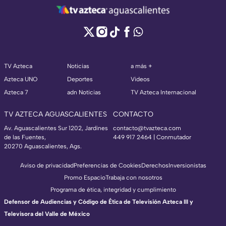
TV Azteca
Noticias
a más +
Azteca UNO
Deportes
Videos
Azteca 7
adn Noticias
TV Azteca Internacional
TV AZTECA AGUASCALIENTES
CONTACTO
Av. Aguascalientes Sur 1202, Jardines
contacto@tvazteca.com
de las Fuentes,
449 917 2464 | Conmutador
20270 Aguascalientes, Ags.
Aviso de privacidad
Preferencias de Cookies
Derechos
Inversionistas
Promo Espacio
Trabaja con nosotros
Programa de ética, integridad y cumplimiento
Defensor de Audiencias y Código de Ética de Televisión Azteca III y
Televisora del Valle de México