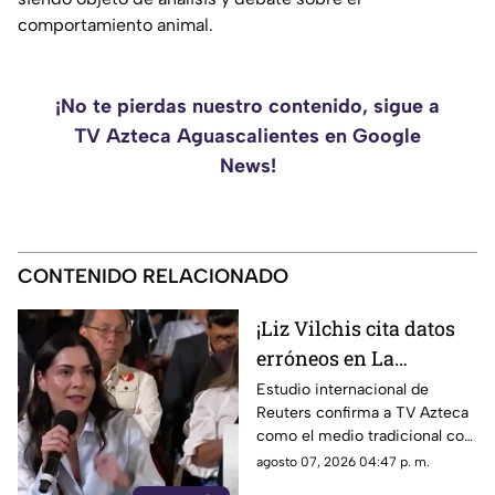
comportamiento animal.
¡No te pierdas nuestro contenido, sigue a
TV Azteca Aguascalientes en Google
News!
CONTENIDO RELACIONADO
¡Liz Vilchis cita datos
erróneos en La
Mañanera: Estudio de
Estudio internacional de
Reuters confirma a TV Azteca
Reuters confirma
como el medio tradicional con
liderazgo de TV Azteca
mayor alcance y credibilidad
agosto 07, 2026 04:47 p. m.
en alcance y
en México, tras