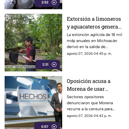
credibilidad
2:52
inconsistencias en La
Mañanera
Extorsión a limoneros
y aguacateros genera
pérdidas de 18 mil mdp
La extorsión agrícola de 18 mil
mdp anuales en Michoacán
en Michoacán
derivó en la salida de
inspectores de EE. UU.,
agosto 07, 2026 04:45 p. m.
frenando la exportación de
2:31
aguacate y provocando
severas pérdidas
Oposición acusa a
Morena de usar
censura para ocultar
Sectores opositores
denunciaron que Morena
seńalamientos de
recurre a la censura para
narcopolítica
imponer su versión oficial y
agosto 07, 2026 04:42 p. m.
desestimar señalamientos que
0:57
vinculan a la 4T con la