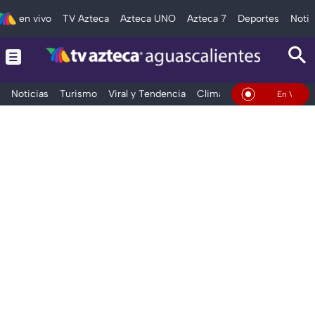
en vivo
TV Azteca
Azteca UNO
Azteca 7
Deportes
Notic
Noticias
Turismo
Viral y Tendencia
Clima
Deportes
Espec
En Vivo