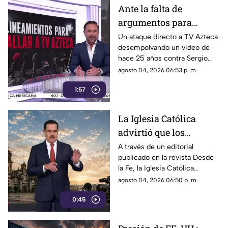
Ante la falta de
argumentos para
justificar lineamientos
Un ataque directo a TV Azteca
desempolvando un video de
diseñados para
hace 25 años contra Sergio
censurar, el Gobierno
Sarmiento. No es una disputa
agosto 04, 2026 06:53 p. m.
recurrió a la
política; es un intento
descalificación
1:57
desesperado por silenciar a la
crítica
La Iglesia Católica
advirtió que los
lineamientos para la
A través de un editorial
publicado en la revista Desde
defensa de las
la Fe, la Iglesia Católica
audiencias podrían
advirtió que los lineamientos
agosto 04, 2026 06:50 p. m.
convertirse en un
para la defensa de las
mecanismo de censura
0:45
audiencias podrían convertirse
en un mecanismo de censura