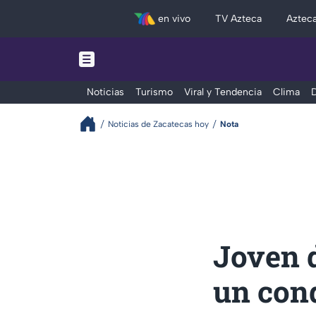
en vivo
TV Azteca
Aztec
Noticias
Turismo
Viral y Tendencia
Clima
D
Noticias de Zacatecas hoy
Nota
Joven 
un cond