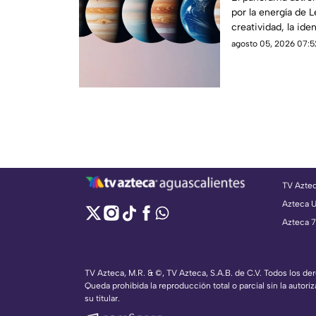
por la energía de 
creatividad, la ide
agosto 05, 2026 07:5
TV Azte
Azteca 
Azteca 7
TV Azteca, M.R. & ©, TV Azteca, S.A.B. de C.V. Todos los d
Queda prohibida la reproducción total o parcial sin la autoriz
su titular.