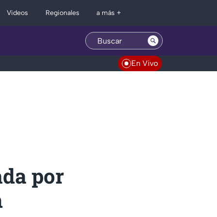
Regionales
Videos
a más +
En Vivo
ada por
n