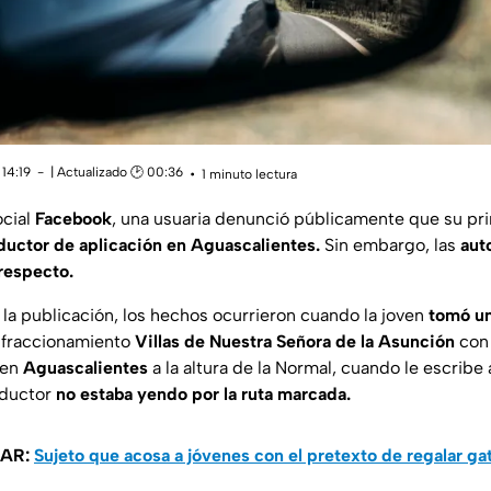
14:19
| Actualizado 🕑 00:36
1 minuto lectura
ocial
Facebook
, una usuaria denunció públicamente que su pr
uctor de aplicación en Aguascalientes.
Sin embargo, las
aut
respecto.
 la publicación, los hechos ocurrieron cuando la joven
tomó un
 fraccionamiento
Villas de Nuestra Señora de la Asunción
con 
 en
Aguascalientes
a la altura de la Normal, cuando le escribe 
nductor
no estaba yendo por la ruta marcada.
SAR:
Sujeto que acosa a jóvenes con el pretexto de regalar ga