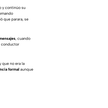
o y continúo su
tomando
dió que parara, se
 mensajes
, cuando
al conductor
y que no era la
ncia formal
aunque