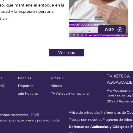
Leo, que mantiene el enfoque en la
ntidad y la expresión personal
2 p. m.
0:39
Ver más
TV AZTECA
ca
Noticias
a más +
AGUASCALIE
UNO
Deportes
Videos
Av. Aguascalien
adn Noticias
TV Azteca Internacional
Jardines de las 
20270 Aguascal
Aviso de privacidad
Preferencias de Co
erechos reservados, 2025.
Trabaja con nosotros
Programa de ética,
ación previa, expresa y por escrito de
Defensor de Audiencias y Código de Étic