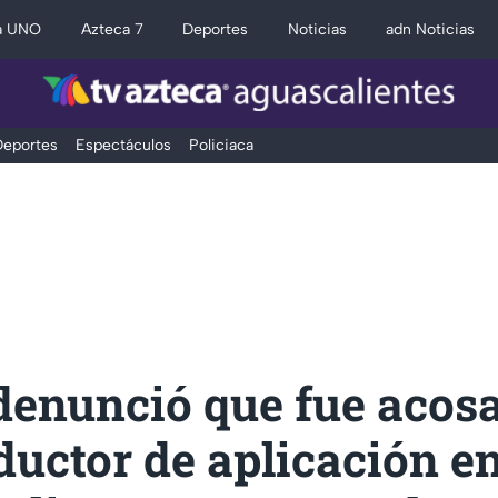
a UNO
Azteca 7
Deportes
Noticias
adn Noticias
eportes
Espectáculos
Policiaca
denunció que fue acos
uctor de aplicación e