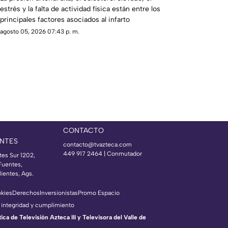
estrés y la falta de actividad física están entre los
principales factores asociados al infarto
agosto 05, 2026 07:43 p. m.
CONTACTO
NTES
contacto@tvazteca.com
449 917 2464 | Conmutador
tes Sur 1202,
Fuentes,
ientes, Ags.
okies
Derechos
Inversionistas
Promo Espacio
 integridad y cumplimiento
a de Televisión Azteca III y Televisora del Valle de