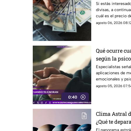
hoy 6 de agost
Si estás interesad
divisas, a contin
cuál es el precio 
de agosto
agosto 06, 2026 08:12
Qué ocurre cua
según la psico
Especialistas seña
aplicaciones de m
emocionales y psi
agosto 05, 2026 07:5
0:40
Clima Astral d
¿Qué te depara
El panorama astro