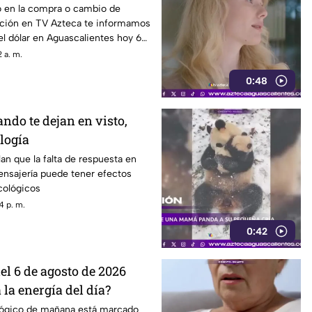
o de 2026
o en la compra o cambio de
uación en TV Azteca te informamos
del dólar en Aguascalientes hoy 6
 a. m.
0:48
ndo te dejan en visto,
logía
lan que la falta de respuesta en
ensajería puede tener efectos
cológicos
4 p. m.
0:42
el 6 de agosto de 2026
 la energía del día?
lógico de mañana está marcado