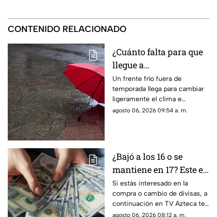
CONTENIDO RELACIONADO
¿Cuánto falta para que
llegue a
Aguascalientes? Frente
Un frente frío fuera de
temporada llega para cambiar
frío fuera de temporada
ligeramente el clima e
afectará en agosto 2026
incrementar las lluvias en
agosto 06, 2026 09:54 a. m.
Aguascalientes; te contamos
los detalles del pronóstico
¿Bajó a los 16 o se
mantiene en 17? Este es
el precio del dólar en
Si estás interesado en la
compra o cambio de divisas, a
Aguascalientes hoy 6
continuación en TV Azteca te
de agosto de 2026
informamos cuál es el precio
agosto 06, 2026 08:12 a. m.