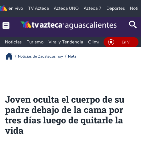
en vivo
TV Azteca
Azteca UNO
Azteca 7
Deportes
Notic
Noticias
Turismo
Viral y Tendencia
Clima
Deportes
Espec
En Vivo
Noticias de Zacatecas hoy
Nota
Joven oculta el cuerpo de su
padre debajo de la cama por
tres días luego de quitarle la
vida