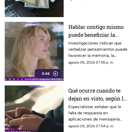
del dólar en Aguascalientes
hoy 6 de agosto
Hablar contigo mismo
puede beneficiar la
concentración y la
Investigaciones indican que
verbalizar pensamientos puede
memoria
favorecer la memoria, la
planificación y el manejo de
agosto 05, 2026 07:55 p. m.
situaciones estresantes
0:48
Qué ocurre cuando te
dejan en visto, según la
psicología
Especialistas señalan que la
falta de respuesta en
aplicaciones de mensajería
puede tener efectos
agosto 05, 2026 07:54 p. m.
emocionales y psicológicos