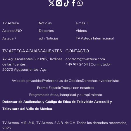
TV Azteca
Noticias
a más +
Azteca UNO
Deportes
Videos
Azteca 7
adn Noticias
TV Azteca Internacional
TV AZTECA AGUASCALIENTES
CONTACTO
Av. Aguascalientes Sur 1202, Jardines
contacto@tvazteca.com
de las Fuentes,
449 917 2464 | Conmutador
20270 Aguascalientes, Ags.
Aviso de privacidad
Preferencias de Cookies
Derechos
Inversionistas
Promo Espacio
Trabaja con nosotros
Programa de ética, integridad y cumplimiento
Defensor de Audiencias y Código de Ética de Televisión Azteca III y
Televisora del Valle de México
TV Azteca, M.R. & ©, TV Azteca, S.A.B. de C.V. Todos los derechos reservados,
2025.