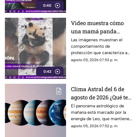
0:40
Video muestra cómo
una mamá panda
protege a su cría
Las imágenes muestran el
comportamiento de
protección que caracteriza a
las pandas gigantes durante los
agosto 05, 2026 07:53 p. m.
primeros meses de vida de
0:42
sus crías
Clima Astral del 6 de
agosto de 2026 ¿Qué te
depara la energía del
El panorama astrológico de
mañana está marcado por la
día?
energía de Leo, que mantiene
el enfoque en la creatividad, la
agosto 05, 2026 07:52 p. m.
identidad y la expresión