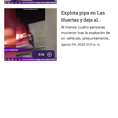
Explota pipa en Las
Huertas y deja al
menos 4 personas
Al menos cuatro personas
murieron tras la explosión de
muertas
un vehículo, presuntamente
una pipa cargada con
agosto 04, 2026 12:01 p. m.
combustible, ocurrida al
0:16
interior de una pensión
ubicada en la colonia Las
Huertas