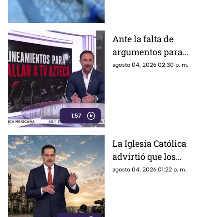
contamos lo que se sabe del
caso
Ante la falta de
argumentos para
justificar lineamientos
agosto 04, 2026 02:30 p. m.
diseñados para
censurar, el Gobierno
recurrió a la
descalificación
1:57
La Iglesia Católica
advirtió que los
lineamientos para la
agosto 04, 2026 01:22 p. m.
defensa de las
audiencias podrían
convertirse en un