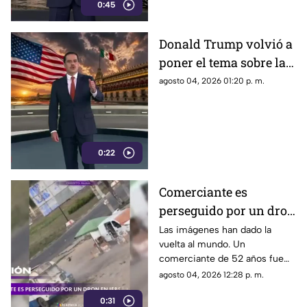
mecanismo de censura
0:45
Donald Trump volvió a
poner el tema sobre la
mesa sobre la
agosto 04, 2026 01:20 p. m.
detención de Rubén
Rocha Moya y Enrique
Inzunza
0:22
Comerciante es
perseguido por un dron
en Jersón
Las imágenes han dado la
vuelta al mundo. Un
comerciante de 52 años fue
perseguido por un dron FPV
agosto 04, 2026 12:28 p. m.
mientras instalaba su puesto
0:31
de verduras en Jersón, Ucrania