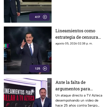
4:17
Lineamientos como
estrategia de censura
contra los ciudadanos
agosto 05, 2026 02:38 p. m.
1:25
Ante la falta de
argumentos para
justificar lineamientos
Un ataque directo a TV Azteca
desempolvando un video de
diseñados para
hace 25 años contra Sergio