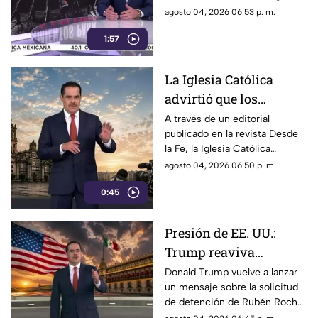
censurar, el Gobierno
Sarmiento. No es una disputa
agosto 04, 2026 06:53 p. m.
recurrió a la
política; es un intento
descalificación
1:57
desesperado por silenciar a la
crítica
La Iglesia Católica
advirtió que los
lineamientos para la
A través de un editorial
publicado en la revista Desde
defensa de las
la Fe, la Iglesia Católica
audiencias podrían
advirtió que los lineamientos
agosto 04, 2026 06:50 p. m.
convertirse en un
para la defensa de las
mecanismo de censura
0:45
audiencias podrían convertirse
en un mecanismo de censura
Presión de EE. UU.:
Trump reaviva
señalamientos contra
Donald Trump vuelve a lanzar
un mensaje sobre la solicitud
Rubén Rocha Moya y
de detención de Rubén Rocha
Enrique Inzunza
Moya y Enrique Inzunza.