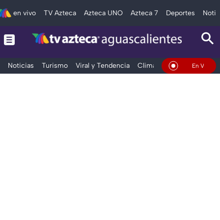
en vivo
TV Azteca
Azteca UNO
Azteca 7
Deportes
Notic
Noticias
Turismo
Viral y Tendencia
Clima
Deportes
Espec
En Vivo