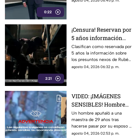
agosto 04, 2026 06:45 p. m.
Conoce los detalles y la
0:22
postura de México
¡Censura! Reservan por
5 años información
sobre presuntos nexos
Clasifican como reservada por
5 años la información sobre
de Rocha Moya e
los presuntos nexos de Rubén
Inzunza con el crimen
Rocha Moya y Enrique Inzunza
agosto 04, 2026 06:32 p. m.
con el crimen organizado.
2:21
Conoce los detalles de la
medida
VIDEO: ¡IMÁGENES
SENSIBLES! Hombre
apuñala más de 30
Un hombre apuñaló a una
maestra de 29 años tras
veces a maestra de 29
hacerse pasar por su esposo e
años en una escuela
ingresar a la escuela; te
agosto 04, 2026 02:53 p. m.