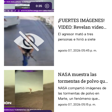
captado en video y sorprendió
0:35
a los visitantes.
¡FUERTES IMÁGENES!
VIDEO: Revelan videos
de seguridad del tiroteo
El agresor mató a tres
personas e hirió a siete
realizado en famosa
cadena de
agosto 07, 2026 05:45 p. m.
hamburguesas en
Estados Unidos
NASA muestra las
tormentas de polvo que
cubren Marte
NASA compartió imágenes de
las tormentas de polvo en
Marte, un fenómeno que
puede extenderse por miles de
agosto 07, 2026 05:15 p. m.
kilómetros y afectar las