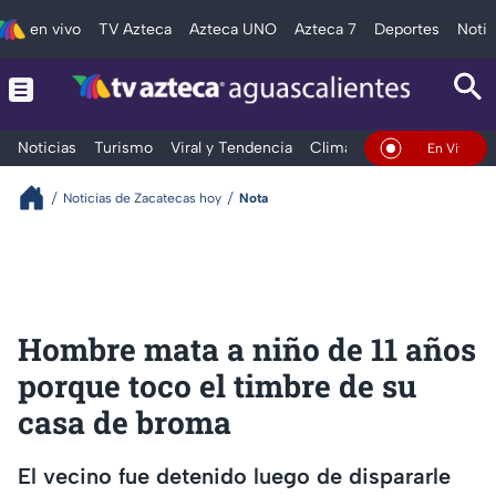
en vivo
TV Azteca
Azteca UNO
Azteca 7
Deportes
Notic
Noticias
Turismo
Viral y Tendencia
Clima
Deportes
Espec
En Vivo
Noticias de Zacatecas hoy
Nota
Hombre mata a niño de 11 años
porque toco el timbre de su
casa de broma
El vecino fue detenido luego de dispararle