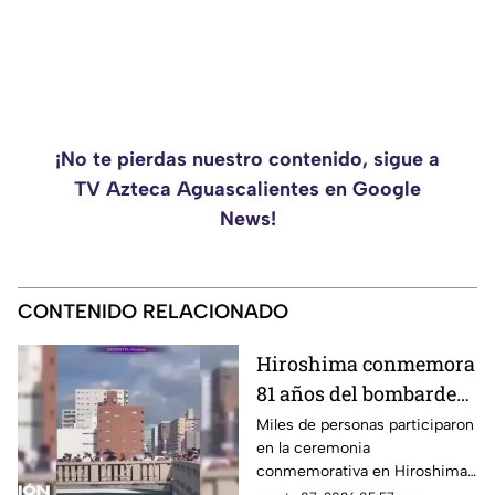
¡No te pierdas nuestro contenido, sigue a
TV Azteca Aguascalientes en Google
News!
CONTENIDO RELACIONADO
Hiroshima conmemora
81 años del bombardeo
atómico con un minuto
Miles de personas participaron
en la ceremonia
de silencio
conmemorativa en Hiroshima,
donde se recordó a las