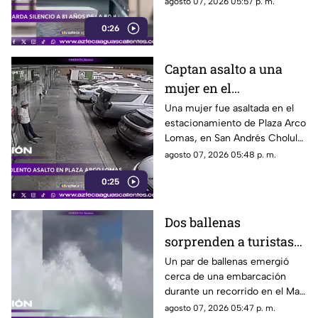
agosto 07, 2026 05:57 p. m.
víctimas del bombardeo
0:26
atómico ocurrido en 1945
Captan asalto a una
mujer en el
estacionamiento de
Una mujer fue asaltada en el
estacionamiento de Plaza Arco
Plaza Arco Lomas
Lomas, en San Andrés Cholula.
El ataque quedó registrado por
agosto 07, 2026 05:48 p. m.
cámaras de seguridad
0:25
Dos ballenas
sorprenden a turistas
durante avistamiento
Un par de ballenas emergió
cerca de una embarcación
en el Mar de Cortés
durante un recorrido en el Mar
de Cortés. El avistamiento fue
agosto 07, 2026 05:47 p. m.