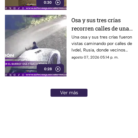
0:30
misiones de exploración
Osa y sus tres crías
recorren calles de una
ciudad en Rusia
Una osa y sus tres crías fueron
vistas caminando por calles de
Ivdel, Rusia, donde vecinos
reportan un aumento en los
agosto 07, 2026 05:14 p. m.
avistamientos de estos
0:28
animales
Ver más